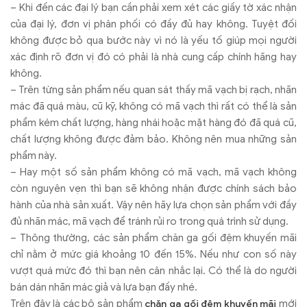
– Khi đến các đại lý bạn cần phải xem xét các giấy tờ xác nhận
của đại lý, đơn vị phân phối có đầy đủ hay không. Tuyệt đối
không được bỏ qua bước này vì nó là yếu tố giúp mọi người
xác định rõ đơn vị đó có phải là nhà cung cấp chính hãng hay
không.
– Trên từng sản phẩm nếu quan sát thấy mã vạch bị rạch, nhãn
mác đã quá màu, cũ kỹ, không có mã vạch thì rất có thể là sản
phẩm kém chất lượng, hàng nhái hoặc mặt hàng đó đã quá cũ,
chất lượng không được đảm bảo. Không nên mua những sản
phẩm này.
– Hay một số sản phẩm không có mã vạch, mã vạch không
còn nguyên vẹn thì bạn sẽ không nhận được chính sách bảo
hành của nhà sản xuất. Vậy nên hãy lựa chọn sản phẩm với đầy
đủ nhãn mác, mã vạch để tránh rủi ro trong quá trình sử dụng.
– Thông thường, các sản phẩm chăn ga gối đệm khuyến mãi
chỉ nằm ở mức giá khoảng 10 đến 15%. Nếu như con số này
vượt quá mức đó thì bạn nên cân nhắc lại. Có thể là do người
bán dán nhãn mác giả và lựa bạn đấy nhé.
Trên đây là các bộ sản phẩm
mới
chăn ga gối đệm khuyến mãi