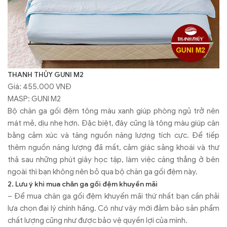
THANH THỦY GUNI M2
Giá: 455.000 VNĐ
MASP: GUNI M2
Bộ chăn ga gối đệm tông màu xanh giúp phòng ngủ trở nên
mát mẻ, dịu nhẹ hơn. Đặc biệt, đây cũng là tông màu giúp cân
bằng cảm xúc và tăng nguồn năng lượng tích cực. Để tiếp
thêm nguồn năng lượng đã mất, cảm giác sảng khoái và thư
thả sau những phút giây học tập, làm việc căng thẳng ở bên
ngoài thì bạn không nên bỏ qua bộ chăn ga gối đệm này.
2. Lưu ý khi mua chăn ga gối đệm khuyến mãi
– Để mua chăn ga gối đệm khuyến mãi thứ nhất bạn cần phải
lựa chọn đại lý chính hãng. Có như vậy mới đảm bảo sản phẩm
chất lượng cũng như được bảo vệ quyền lợi của mình.