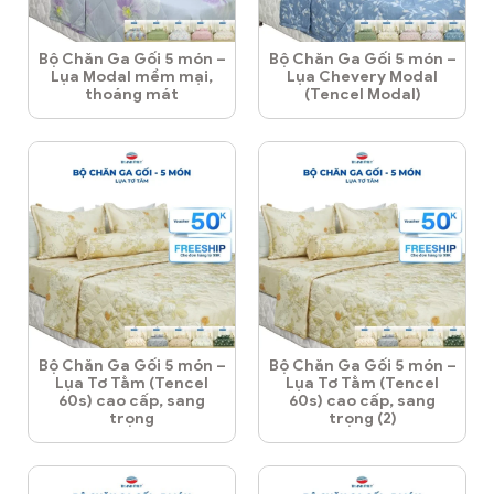
Bộ Chăn Ga Gối 5 món –
Bộ Chăn Ga Gối 5 món –
Lụa Modal mềm mại,
Lụa Chevery Modal
thoáng mát
(Tencel Modal)
Bộ Chăn Ga Gối 5 món –
Bộ Chăn Ga Gối 5 món –
Lụa Tơ Tằm (Tencel
Lụa Tơ Tằm (Tencel
60s) cao cấp, sang
60s) cao cấp, sang
trọng
trọng (2)