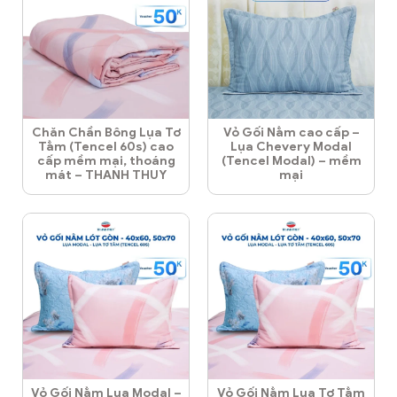
Chăn Chần Bông Lụa Tơ
Vỏ Gối Nằm cao cấp –
Tằm (Tencel 60s) cao
Lụa Chevery Modal
cấp mềm mại, thoáng
(Tencel Modal) – mềm
mát – THANH THUY
mại
Vỏ Gối Nằm Lụa Modal –
Vỏ Gối Nằm Lụa Tơ Tằm