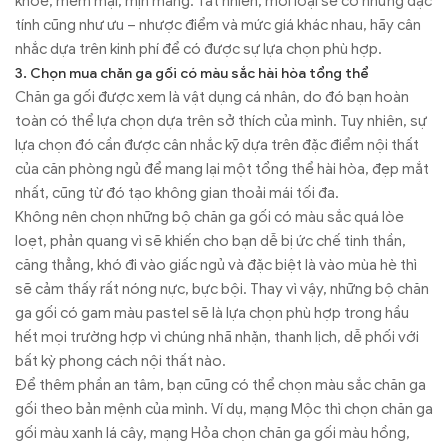
khỏe, mềm mại, mịn màng. Tất nhiên, mỗi loại sẽ có những đặc
tính cũng như ưu – nhược điểm và mức giá khác nhau, hãy cân
nhắc dựa trên kinh phí để có được sự lựa chọn phù hợp.
3. Chọn mua chăn ga gối có màu sắc hài hòa tổng thể
Chăn ga gối được xem là vật dụng cá nhân, do đó bạn hoàn
toàn có thể lựa chọn dựa trên sở thích của mình. Tuy nhiên, sự
lựa chọn đó cần được cân nhắc kỹ dựa trên đặc điểm nội thất
của căn phòng ngủ để mang lại một tổng thể hài hòa, đẹp mắt
nhất, cũng từ đó tạo không gian thoải mái tối đa.
Không nên chọn những bộ chăn ga gối có màu sắc quá lòe
loẹt, phản quang vì sẽ khiến cho bạn dễ bị ức chế tinh thần,
căng thẳng, khó đi vào giấc ngủ và đặc biệt là vào mùa hè thì
sẽ cảm thấy rất nóng nực, bực bội. Thay vì vậy, những bộ chăn
ga gối có gam màu pastel sẽ là lựa chọn phù hợp trong hầu
hết mọi trường hợp vì chúng nhã nhặn, thanh lịch, dễ phối với
bất kỳ phong cách nội thất nào.
Để thêm phần an tâm, bạn cũng có thể chọn màu sắc chăn ga
gối theo bản mệnh của mình. Ví dụ, mạng Mộc thì chọn chăn ga
gối màu xanh lá cây, mạng Hỏa chọn chăn ga gối màu hồng,