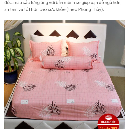
đỏ… màu sắc tưng ứng với bản mệnh sẽ giúp bạn dễ ngủ hơn,
an tâm và tốt hơn cho sức khỏe (theo Phong Thủy).