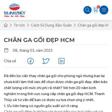
0
Tin tức
Cách Sử Dụng, Bảo Quản
Chăn ga gối đẹp HC
CHĂN GA GỐI ĐẸP HCM
08, tháng 03, năm 2023
Chia sẻ
Đã đến lúc cần thay chăn ga gối cho phòng ngủ nhưng bạn lại
chưa biết làm thế nào để chọn được chăn ga gối đẹp, đảm bảo
chất lượng với mức chi phí rẻ nhất? Với hơn 20 năm kinh
nghiệm trong lĩnh vực cung cấp chăn ga gối đẹp HCM, Thanh
Thủy sẽ tư vấn để bạn có được sự lựa chọn ưng ý nhất.
1. Ưu tiên hàng có nguồn gốc xuất xứ rõ ràng
Chăn ga gối đệm là những vật dụng tiếp xúc trực tiếp với cơ