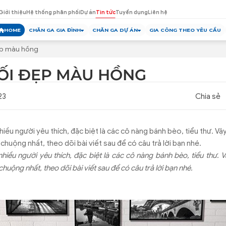
Giới thiệu
Hệ thống phân phối
Dự án
Tin tức
Tuyển dụng
Liên hệ
HOME
CHĂN GA GIA ĐÌNH
CHĂN GA DỰ ÁN
GIA CÔNG THEO YÊU CẦU
ẹp màu hồng
ỐI ĐẸP MÀU HỒNG
23
Chia sẻ
iều người yêu thích, đặc biệt là các cô nàng bánh bèo, tiểu thư. V
huộng nhất, theo dõi bài viết sau để có câu trả lời bạn nhé.
hiều người yêu thích, đặc biệt là các cô nàng bánh bèo, tiểu thư.
uộng nhất, theo dõi bài viết sau để có câu trả lời bạn nhé.