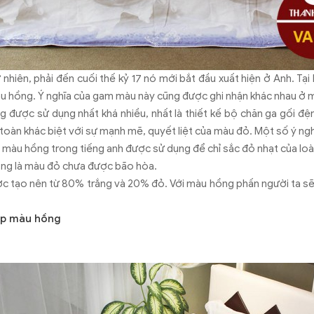
 nhiên, phải đến cuối thế kỷ 17 nó mới bắt đầu xuất hiện ở Anh. Tại 
àu hồng. Ý nghĩa của gam màu này cũng được ghi nhận khác nhau ở 
 được sử dụng nhất khá nhiều, nhất là thiết kế bộ chăn ga gối đệ
toàn khác biệt với sự mạnh mẽ, quyết liệt của màu đỏ. Một số ý ng
 màu hồng trong tiếng anh được sử dụng để chỉ sắc đỏ nhạt của lo
hồng là màu đỏ chưa được bão hòa.
c tạo nên từ 80% trắng và 20% đỏ. Với màu hồng phấn người ta sẽ 
ẹp màu hồng