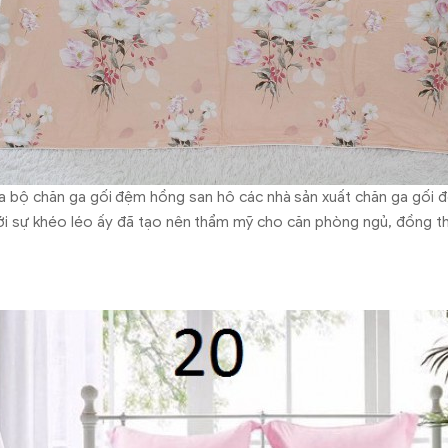
a bộ chăn ga gối đệm hồng san hô các nhà sản xuất chăn ga gối 
 Với sự khéo léo ấy đã tạo nên thẩm mỹ cho căn phòng ngủ, đồng 