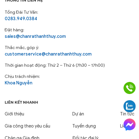
THÔNG TIN LIÊN HỆ
Tổng Đài Tư Vấn:
0283.949.0384
Đặt hàng:
sales@chanrathanhthuy.com
Thắc mắc, góp ý:
customerservice@chanrathanhthuy.com
Thời gian hoạt động: Thứ 2 – Thứ 6 (7h30 – 17h00)
Chịu trách nhiệm:
Khoa Nguyễn
LIÊN KẾT NHANH
Giới thiệu
Dự án
Tin tức
Gia công theo yêu cầu
Tuyển dụng
Liên hệ
Chăn ga Gia đình
Đối tác đại lý