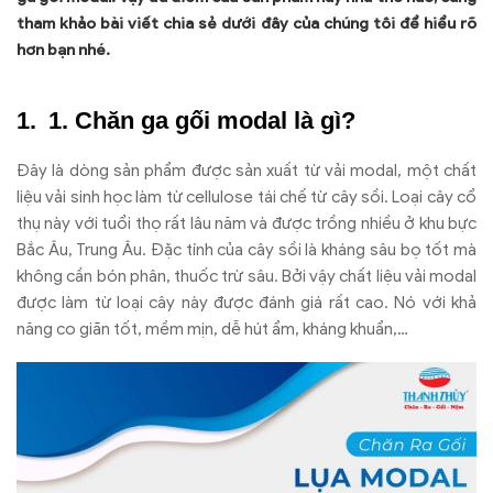
tham khảo bài viết chia sẻ dưới đây của chúng tôi để hiểu rõ
hơn bạn nhé.
1. Chăn ga gối modal là gì?
Đây là dòng sản phẩm được sản xuất từ vải modal, một chất
liệu vải sinh học làm từ cellulose tái chế từ cây sồi. Loại cây cổ
thụ này với tuổi thọ rất lâu năm và được trồng nhiều ở khu bực
Bắc Âu, Trung Âu. Đặc tính của cây sồi là kháng sâu bọ tốt mà
không cần bón phân, thuốc trừ sâu. Bởi vậy chất liệu vải modal
được làm từ loại cây này được đánh giá rất cao. Nó với khả
năng co giãn tốt, mềm mịn, dễ hút ẩm, kháng khuẩn,…