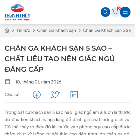
0
Tin tức
Chăn Ga Khách Sạn
Chăn Ga Khách Sạn 5 Sao 
CHĂN GA KHÁCH SẠN 5 SAO –
CHẤT LIỆU TẠO NÊN GIẤC NGỦ
ĐẲNG CẤP
10, tháng 01, năm 2026
Chia sẻ
Trong bất cứ khách sạn 5 sao nào, giấc ngủ êm ái luôn là thước
đo đầu tiên khách hàng dùng để đánh giá chất lượng dịch vụ.
Có thể thấy rõ điều đó khi bước vào phòng ngủ cao cấp được
chăm chút kỹ lưỡng từ nội thất cho đến từng lớp chăn ga gối