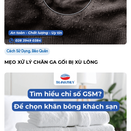
Cách Sử Dụng, Bảo Quản
MẸO XỬ LÝ CHĂN GA GỐI BỊ XÙ LÔNG