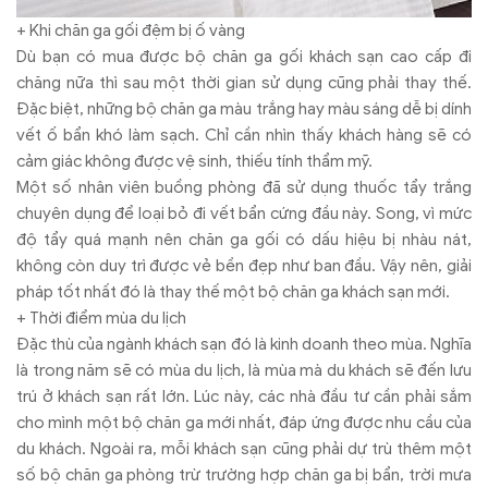
+ Khi chăn ga gối đệm bị ố vàng
Dù bạn có mua được bộ chăn ga gối khách sạn cao cấp đi
chăng nữa thì sau một thời gian sử dụng cũng phải thay thế.
Đặc biệt, những bộ chăn ga màu trắng hay màu sáng dễ bị dính
vết ố bẩn khó làm sạch. Chỉ cần nhìn thấy khách hàng sẽ có
cảm giác không được vệ sinh, thiếu tính thẩm mỹ.
Một số nhân viên buồng phòng đã sử dụng thuốc tẩy trắng
chuyên dụng để loại bỏ đi vết bẩn cứng đầu này. Song, vì mức
độ tẩy quá mạnh nên chăn ga gối có dấu hiệu bị nhàu nát,
không còn duy trì được vẻ bền đẹp như ban đầu. Vậy nên, giải
pháp tốt nhất đó là thay thế một bộ chăn ga khách sạn mới.
+ Thời điểm mùa du lịch
Đặc thù của ngành khách sạn đó là kinh doanh theo mùa. Nghĩa
là trong năm sẽ có mùa du lịch, là mùa mà du khách sẽ đến lưu
trú ở khách sạn rất lớn. Lúc này, các nhà đầu tư cần phải sắm
cho mình một bộ chăn ga mới nhất, đáp ứng được nhu cầu của
du khách. Ngoài ra, mỗi khách sạn cũng phải dự trù thêm một
số bộ chăn ga phòng trừ trường hợp chăn ga bị bẩn, trời mưa