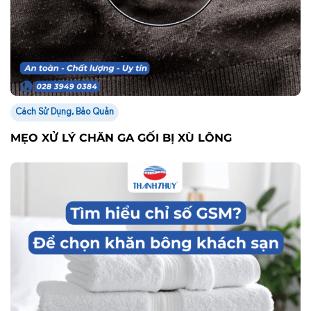
Cách Sử Dụng, Bảo Quản
MẸO XỬ LÝ CHĂN GA GỐI BỊ XÙ LÔNG