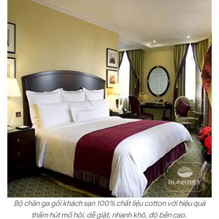
Bộ chăn ga gối khách sạn 100% chất liệu cotton với hiệu quả
thấm hút mồ hôi, dễ giặt, nhanh khô, độ bền cao.