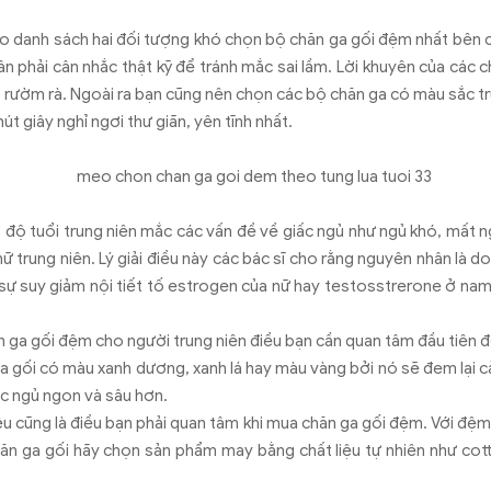
o danh sách hai đối tượng khó chọn bộ chăn ga gối đệm nhất bên c
ân phải cân nhắc thật kỹ để tránh mắc sai lầm. Lời khuyên của các c
iết rườm rà. Ngoài ra bạn cũng nên chọn các bộ chăn ga có màu sắc 
út giây nghỉ ngơi thư giãn, yên tĩnh nhất.
ở độ tuổi trung niên mắc các vấn đề về giấc ngủ như ngủ khó, mất ngủ
 nữ trung niên. Lý giải điều này các bác sĩ cho rằng nguyên nhân là d
 sự suy giảm nội tiết tố estrogen của nữ hay testosstrerone ở nam 
ăn ga gối đệm cho người trung niên điều bạn cần quan tâm đầu tiên đ
a gối có màu xanh dương, xanh lá hay màu vàng bởi nó sẽ đem lại cả
ấc ngủ ngon và sâu hơn.
ệu cũng là điều bạn phải quan tâm khi mua chăn ga gối đệm. Với đệm
n ga gối hãy chọn sản phẩm may bằng chất liệu tự nhiên như cott