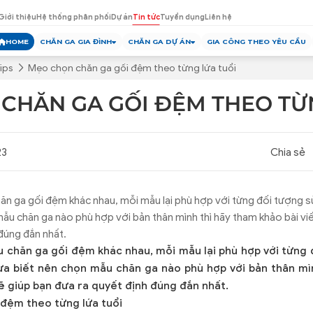
Giới thiệu
Hệ thống phân phối
Dự án
Tin tức
Tuyển dụng
Liên hệ
HOME
CHĂN GA GIA ĐÌNH
CHĂN GA DỰ ÁN
GIA CÔNG THEO YÊU CẦU
ips
Mẹo chọn chăn ga gối đệm theo từng lứa tuổi
CHĂN GA GỐI ĐỆM THEO TỪ
23
Chia sẻ
hăn ga gối đệm khác nhau, mỗi mẫu lại phù hợp với từng đối tượng 
ẫu chăn ga nào phù hợp với bản thân mình thì hãy tham khảo bài viế
 đúng đắn nhất.
u chăn ga gối đệm khác nhau, mỗi mẫu lại phù hợp với từng 
a biết nên chọn mẫu chăn ga nào phù hợp với bản thân mìn
sẽ giúp bạn đưa ra quyết định đúng đắn nhất.
 đệm theo từng lứa tuổi