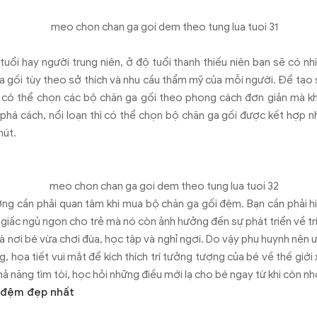
tuổi hay người trung niên, ở độ tuổi thanh thiếu niên bạn sẽ có n
ga gối tùy theo sở thích và nhu cầu thẩm mỹ của mỗi người. Để tạo s
 có thể chọn các bộ chăn ga gối theo phong cách đơn giản mà k
phá cách, nổi loạn thì có thể chọn bộ chăn ga gối được kết hợp 
hút.
ng cần phải quan tâm khi mua bộ chăn ga gối đệm. Bạn cần phải h
 giấc ngủ ngon cho trẻ mà nó còn ảnh hưởng đến sự phát triển về tr
 nơi bé vừa chơi đùa, học tập và nghỉ ngơi. Do vậy phụ huynh nên ư
, họa tiết vui mắt để kích thích trí tưởng tượng của bé về thế giới
hả năng tìm tòi, học hỏi những điều mới lạ cho bé ngay từ khi còn n
i đệm đẹp nhất