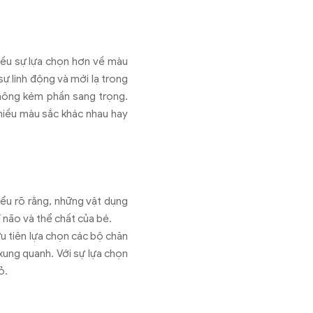
hiều sự lựa chọn hơn về màu
ự linh động và mới lạ trong
hông kém phần sang trọng.
nhiều màu sắc khác nhau hay
iểu rõ rằng, những vật dụng
í não và thể chất của bé.
u tiên lựa chọn các bộ chăn
 xung quanh. Với sự lựa chọn
hỏ.