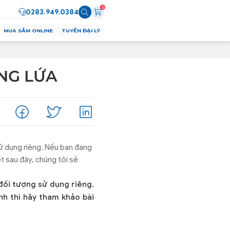
0
0283.949.0384
MUA SẮM ONLINE
TUYỂN ĐẠI LÝ
NG LỨA
sử dụng riêng. Nếu bạn đang
t sau đây, chúng tôi sẽ
đối tượng sử dụng riêng.
h thì hãy tham khảo bài