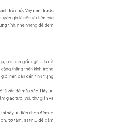
ạnh trẻ nhỏ. Vậy nên, trước
huyên gia là nên ưu tiên các
trung tính, nhẹ nhàng để đem
, rối loạn giấc ngủ,… là rất
o căng thẳng thần kinh trong
giới nên dẫn đến tình trạng
ó là vấn đề màu sắc. Hãy ưu
m giác tươi vui, thư giãn và
 thì hãy ưu tiên chọn đệm lò
on, tơ tằm, satin,.. để đảm