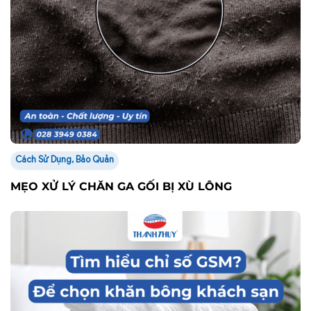
Cách Sử Dụng, Bảo Quản
MẸO XỬ LÝ CHĂN GA GỐI BỊ XÙ LÔNG