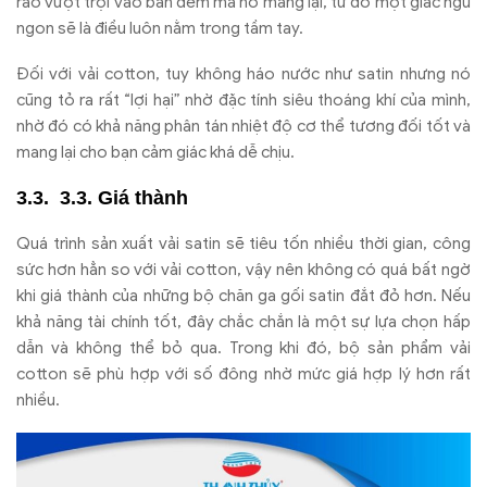
ráo vượt trội vào ban đêm mà nó mang lại, từ đó một giấc ngủ
ngon sẽ là điều luôn nằm trong tầm tay.
Đối với vải cotton, tuy không háo nước như satin nhưng nó
cũng tỏ ra rất “lợi hại” nhờ đặc tính siêu thoáng khí của mình,
nhờ đó có khả năng phân tán nhiệt độ cơ thể tương đối tốt và
mang lại cho bạn cảm giác khá dễ chịu.
3.3. Giá thành
Quá trình sản xuất vải satin sẽ tiêu tốn nhiều thời gian, công
sức hơn hẳn so với vải cotton, vậy nên không có quá bất ngờ
khi giá thành của những bộ chăn ga gối satin đắt đỏ hơn. Nếu
khả năng tài chính tốt, đây chắc chắn là một sự lựa chọn hấp
dẫn và không thể bỏ qua. Trong khi đó, bộ sản phẩm vải
cotton sẽ phù hợp với số đông nhờ mức giá hợp lý hơn rất
nhiều.