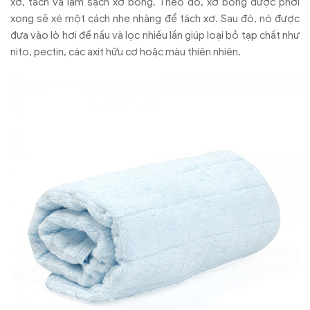
xơ, tách và làm sạch xơ bông. Theo đó, xơ bông được phơi
xong sẽ xé một cách nhẹ nhàng để tách xơ. Sau đó, nó được
đưa vào lò hơi để nấu và lọc nhiều lần giúp loại bỏ tạp chất như
nito, pectin, các axit hữu cơ hoặc màu thiên nhiên.