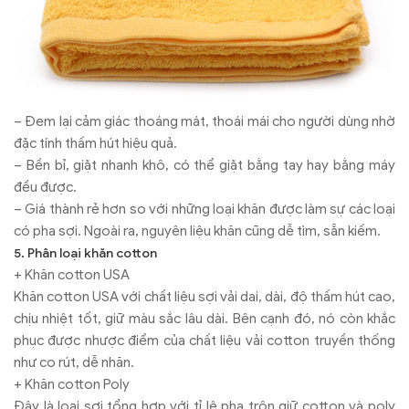
– Đem lại cảm giác thoáng mát, thoái mái cho người dùng nhờ
đặc tính thấm hút hiệu quả.
– Bền bỉ, giặt nhanh khô, có thể giặt bằng tay hay bằng máy
đều được.
– Giá thành rẻ hơn so với những loại khăn được làm sự các loại
có pha sợi. Ngoài ra, nguyên liệu khăn cũng dễ tìm, sẵn kiếm.
5. Phân loại khăn cotton
+ Khăn cotton USA
Khăn cotton USA với chất liệu sợi vải dai, dài, độ thấm hút cao,
chịu nhiệt tốt, giữ màu sắc lâu dài. Bên cạnh đó, nó còn khắc
phục được nhược điểm của chất liệu vải cotton truyền thống
như co rút, dễ nhăn.
+ Khăn cotton Poly
Đây là loại sợi tổng hợp với tỉ lệ pha trộn giữ cotton và poly