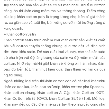
tùy theo mỗi nhà sản xuất sẽ có sự khác nhau. Khi tỉ lệ cotton
càng lớn thì khăn càng mềm mại và thông thoáng. Điểm cộng
của loại khăn cotton poly là trọng lượng nhẹ, bền bỉ, giá thành
rẻ, co giãn cao và tuổi thọ bền vững so với môi trường sống ở
xung quanh.
+ Khăn cotton Satin
Khăn cotton satin thực chất là loại khăn được sản xuất từ chất
liệu vải cotton truyền thống nhưng lại được dệt và định hình
dệt theo kiểu satin. Để sản xuất loại vải này, các nhà sản xuất
sẽ pha trộn với độ láng bóng của satin và độ mềm mượt của
cotton. Nhờ vậy mà khi giặt khăn sẽ không bị nhăn, nhàu, đảm
bảo độ bền tốt, thấm hút hiệu quả, thân thiện với làn da của
người dùng.
Ngoài những loại trên thì khăn cotton còn có các loại khác như
khăn cotton lụa, khăn cotton Borip, khăn cotton pha Spandex,
khăn cotton nhung, khăn cotton Ai Cập, khăn Cotton 100%,
khăn Cotton 65/35 (CVC), khăn Cotton 35/65 (Tixi). Mỗi loại
khăn này đều có đặc điểm riêng và tùy theo nhu cầu cũng như