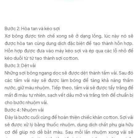
Bước 2: Hòa tan và kéo sợi
Xơ bông được tinh chế xong sẽ ở dạng lỏng, lúc này nó sẽ
được hòa tan cùng dung dịch đặc biệt để tạo thành hỗn hợp.
Hỗn hợp được đưa vào máy kéo sợi và ép qua các lỗ nhỏ để
kéo duỗi từ từ tạo thành sợi cotton.
Bước 3: Dệt vải
Những sợi bông ngang dọc sẽ được dệt thành tấm vải. Sau đó
các tấm vải này sẽ được làm bóng để tăng khả năng thấm
nước, giữ màu nhuộm. Tiếp theo, tấm vải sẽ được tẩy trắng để
mất đi màu tự nhiên, sạch vết dầu mỡ và trắng tinh để chuẩn bị
cho bước nhuộm vải.
Bước 4: Nhuộm vải
Đây là bước cuối cùng để hoàn thiện chiếc khăn cotton. Sợi vải
sẽ được xử lý bằng thuốc nhuộm, dung dịch chất phụ gia hữu
cơ để giúp nó dễ bắt màu. Sau mỗi lần nhuộm xong vải sẽ