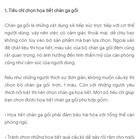
1. Tiêu chí chọn họa tiết chăn ga gối
Chăn ga gối là những vật dụng sẽ tiếp xúc trực tiếp với cơ thể
người dùng, vậy nên việc có cảm giác thoải mái, dễ chịu hay
không còn tùy vào bộ sản phẩm mà bạn lựa chọn. Ngoài vấn
đề chất liệu thì họa tiết, màu sắc của bộ chăn ga gối đệm cũng
rất quan trọng, nó ảnh hưởng đến tính thẩm mỹ của căn phòng
cũng như cảm xúc của người dùng.
Nếu như những người thích sự đơn giản, không muốn cầu kỳ thì
chọn bộ chăn ga gối trơn, 1 màu. Còn với những người yêu
thích nổi bật thì nên chọn chăn ga họa tiết. Một số tiêu chí giúp
bạn chọn được họa tiết chăn ga gối phù hợp gồm:
•
Họa tiết chăn ga gối phải đảm bảo hài hòa với tổng thể căn
phòng ngủ.
•
Tránh chọn những họa tiết quá cầu kỳ dễ gây rối rắm cho ngôi