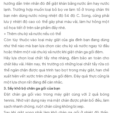
hướng dẫn trên nhãn đó để giặt khăn bằng nước ấm hay nước
lạnh. Trường hợp muốn loại bỏ bọ ve làm tổ ở trong chăn thì
bạn nên dùng nước nóng nhiệt độ 54 độ C. Song, cũng phải
lưu ý nhiệt độ cao có thể gây phai màu vải, làm hư hỏng một
số họa tiết ở trên sản phẩm đấy nhé.
+ Thêm chu kỳ xả nước nếu có thể
Còn tùy thuộc vào loại máy giặt của gia đình bạn đang dùng
như thế nào mà bạn lựa chọn các chu kỳ xả nước ngay từ đầu
hoặc thêm một vài chu kỳ xả nước khi giặt chăn ga gối đệm.
Hãy lựa chọn loại chất tẩy nhẹ nhàng, đảm bảo an toàn cho
chất liệu vải. Hiện nay, thị trường có những loại chất tẩy rửa có
thể ngăn chặn được quá trình tạo bọt trong máy giặt, hạn chế
xuất hiện vết xước trên chăn ga gối đệm. Đây quả thực cũng là
một lựa chọn rất đáng để cân nhắc.
3. Sấy khô bộ chăn ga gối của bạn
Đặt chăn ga gối vào trong máy giặt cùng với 2 quả bóng
tennis. Nhờ vật dụng này mà mặt chăn được phân bố đều, làm
sạch nhanh chóng, ruột chăn cũng không bị xẹp.
Sau khi giặt xong phải làm khô chăn ga gối ở nhiệt độ thấp.