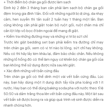
+ Thời điểm bộ chăn ga gối được làm sạch
Định kỳ 2 đến 3 tháng bạn cần phải làm sạch bộ chăn ga gối
đệm trong gia đình 1 lần. Đối với những người bị dị ứng, da nhạy
cảm, hen suyễn thì tần suất 2 tuần hay 1 tháng một lần. Bạn
cũng không cần phải giặt toàn bộ ruột gối, ruột chăn mà chỉ
cần lột lớp vỏ bọc ở bên ngoài để mang đi giặt.
+ Kiểm tra những đường may và những vị trí bị sứt chỉ
Trước khi giặt bedding set bạn phải kiểm tra đường chỉ may
trên chăn ga gối, xem có vị trí nào bị lỏng, sứt chỉ hay không.
Nếu có thì hãy lấy kim khâu lại, đảm bảo chắc chắn. Nếu không
những lổ hổng đó có thể làm nguy cơ khiến bộ chăn ga gối của
bạn không thể sử dụng được nữa sau khi giặt.
+ Xác định những vết bẩn cứng đầu
Trên chăn ga gối có thể dính một vài vết bẩn cứng đầu. Lúc
này, bạn hãy dùng một ít dung dịch tẩy rửa pha loãng với 1 ít
nước. Hay bạn có thể dùng baking soda pha với nước theo tỉ lệ
50:50 và dấm trắng thoa lên vết bẩn cứng đầu này. Một lát sau
vết bẩn sẽ được bong ra và giúp quá trình vệ sinh được diễn ra
nhanh chóng hơn.