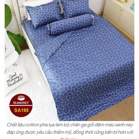
Chất liệu cotton pha lụa làm bộ chăn ga gối đệm màu xanh này
đáp ứng được yêu cầu thẩm mỹ, đồng thời cũng bền bỉ hơn với