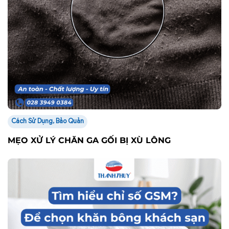
Cách Sử Dụng, Bảo Quản
MẸO XỬ LÝ CHĂN GA GỐI BỊ XÙ LÔNG