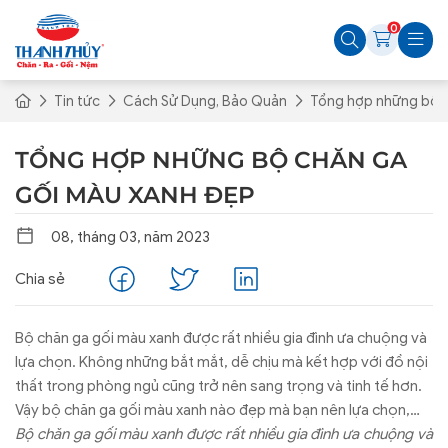
0
Tin tức
Cách Sử Dụng, Bảo Quản
Tổng hợp những bộ c
TỔNG HỢP NHỮNG BỘ CHĂN GA
GỐI MÀU XANH ĐẸP
08, tháng 03, năm 2023
Chia sẻ
Bộ chăn ga gối màu xanh được rất nhiều gia đình ưa chuộng và
lựa chọn. Không những bắt mắt, dễ chịu mà kết hợp với đồ nội
thất trong phòng ngủ cũng trở nên sang trọng và tinh tế hơn.
Vậy bộ chăn ga gối màu xanh nào đẹp mà bạn nên lựa chọn,
theo dõi bài viết sau để tìm câu trả lời bạn nhé.
Bộ chăn ga gối màu xanh được rất nhiều gia đình ưa chuộng và