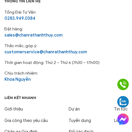
THÔNG TIN LIÊN HỆ
Tổng Đài Tư Vấn:
0283.949.0384
Đặt hàng:
sales@chanrathanhthuy.com
Thắc mắc, góp ý:
customerservice@chanrathanhthuy.com
Thời gian hoạt động: Thứ 2 – Thứ 6 (7h30 – 17h00)
Chịu trách nhiệm:
Khoa Nguyễn
LIÊN KẾT NHANH
Giới thiệu
Dự án
Tin tức
Gia công theo yêu cầu
Tuyển dụng
Liên hệ
Chăn ga Gia đình
Đối tác đại lý