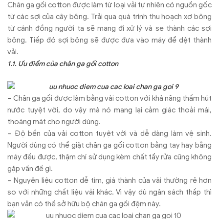
Chăn ga gối cotton được làm từ loại vải tự nhiên có nguồn gốc
từ các sợi của cây bông. Trải qua quá trình thu hoạch xơ bông
từ cánh đồng người ta sẽ mang đi xử lý và se thành các sợi
bông. Tiếp đó sợi bông sẽ được đưa vào máy để dệt thành
vải.
1.1. Ưu điểm của chăn ga gối cotton
– Chăn ga gối được làm bằng vải cotton với khả năng thấm hút
nước tuyệt vời, do vậy mà nó mang lại cảm giác thoải mái,
thoáng mát cho người dùng.
– Độ bền của vải cotton tuyệt vời và dễ dàng làm vệ sinh.
Người dùng có thể giặt chăn ga gối cotton bằng tay hay bằng
máy đều được, thậm chí sử dụng kèm chất tẩy rửa cũng không
gặp vấn đề gì.
– Nguyên liệu cotton dễ tìm, giá thành của vải thường rẻ hơn
so với những chất liệu vải khác. Vì vậy dù ngân sách thấp thì
bạn vẫn có thể sở hữu bộ chăn ga gối đệm này.