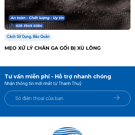
Cách Sử Dụng, Bảo Quản
MẸO XỬ LÝ CHĂN GA GỐI BỊ XÙ LÔNG
Tư vấn miễn phí - Hỗ trợ nhanh chóng
Nhận thông tin mới nhất từ Thanh Thuỷ