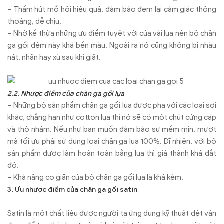
– Thấm hút mồ hôi hiệu quả, đảm bảo đem lại cảm giác thông
thoáng, dễ chịu.
– Nhờ kế thừa những ưu điểm tuyệt vời của vải lụa nên bộ chăn
ga gối đệm này khá bền màu. Ngoài ra nó cũng không bị nhàu
nát, nhăn hay xù sau khi giặt.
2.2. Nhược điểm của chăn ga gối lụa
– Những bộ sản phẩm chăn ga gối lụa được pha với các loại sợi
khác, chẳng hạn như cotton lụa thì nó sẽ có một chút cứng cáp
và thô nhám. Nếu như bạn muốn đảm bảo sự mềm mịn, mượt
mà tối ưu phải sử dụng loại chăn ga lụa 100%. Dĩ nhiên, với bộ
sản phẩm được làm hoàn toàn bằng lụa thì giá thành khá đắt
đỏ.
– Khả năng co giãn của bộ chăn ga gối lụa là khá kém.
3. Ưu nhược điểm của chăn ga gối satin
Satin là một chất liệu được người ta ứng dụng kỹ thuật dệt vân