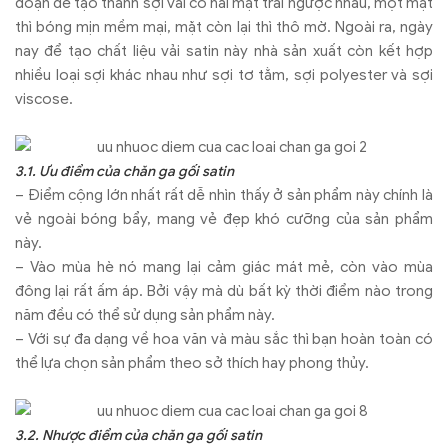
đoạn để tạo thành sợi vải có hai mặt trái ngược nhau, một mặt
thì bóng mịn mềm mại, mặt còn lại thì thô mờ. Ngoài ra, ngày
nay để tạo chất liệu vải satin này nhà sản xuất còn kết hợp
nhiều loại sợi khác nhau như sợi tơ tằm, sợi polyester và sợi
viscose.
3.1. Ưu điểm của chăn ga gối satin
– Điểm cộng lớn nhất rất dễ nhìn thấy ở sản phẩm này chính là
vẻ ngoài bóng bẩy, mang vẻ đẹp khó cưỡng của sản phẩm
này.
– Vào mùa hè nó mang lại cảm giác mát mẻ, còn vào mùa
đông lại rất ấm áp. Bởi vậy mà dù bất kỳ thời điểm nào trong
năm đều có thể sử dụng sản phẩm này.
– Với sự đa dạng về hoa văn và màu sắc thì bạn hoàn toàn có
thể lựa chọn sản phẩm theo sở thích hay phong thủy.
3.2. Nhược điểm của chăn ga gối satin