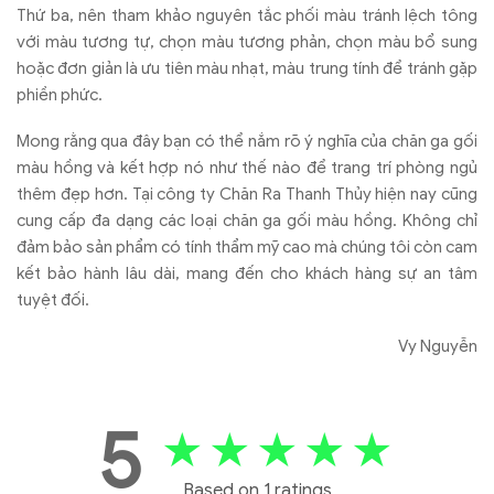
Thứ ba, nên tham khảo nguyên tắc phối màu tránh lệch tông
với màu tương tự, chọn màu tương phản, chọn màu bổ sung
hoặc đơn giản là ưu tiên màu nhạt, màu trung tính để tránh gặp
phiền phức.
Mong rằng qua đây bạn có thể nắm rõ ý nghĩa của chăn ga gối
màu hồng và kết hợp nó như thế nào để trang trí phòng ngủ
thêm đẹp hơn. Tại công ty Chăn Ra Thanh Thủy hiện nay cũng
cung cấp đa dạng các loại chăn ga gối màu hồng. Không chỉ
đảm bảo sản phẩm có tính thẩm mỹ cao mà chúng tôi còn cam
kết bảo hành lâu dài, mang đến cho khách hàng sự an tâm
tuyệt đối.
Vy Nguyễn
5
★
★
★
★
★
Based on 1 ratings