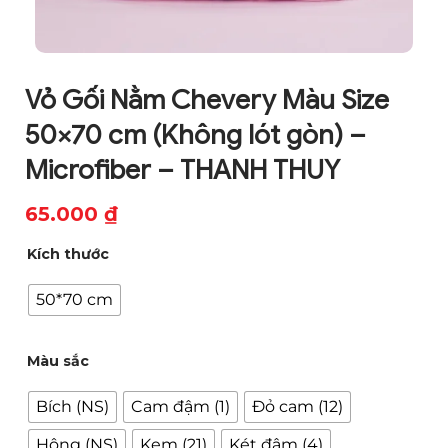
Vỏ Gối Nằm Chevery Màu Size
50×70 cm (Không lót gòn) –
Microfiber – THANH THUY
65.000
₫
Kích thước
50*70 cm
Màu sắc
Bích (NS)
Cam đậm (1)
Đỏ cam (12)
Hông (NS)
Kem (21)
Két đậm (4)