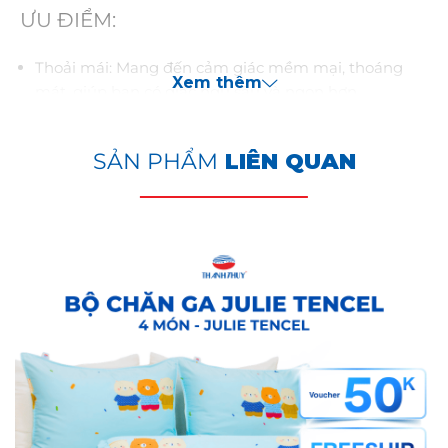
ƯU ĐIỂM:
Thoải mái: Mang đến cảm giác mềm mại, thoáng
Xem thêm
mát, giúp bạn có giấc ngủ sâu và ngon hơn.
Bền đẹp: Màu sắc bền màu, không phai, dễ dàng giặt
ủi và bảo quản.
SẢN PHẨM
LIÊN QUAN
Đa năng: Phù hợp với mọi mùa và mọi loại thời tiết.
Giá cả hợp lý: Sản phẩm chất lượng cao với giá cả
cạnh tranh.
HƯỚNG DẪN SỬ DỤNG VÀ BẢO QUẢN:
Không giặt chung sản phẩm với các loại vải khác, đặc
biệt là các loại vải bề mặt cứng, có dây kéo dạng lớn
hoặc có thành phần polyester, có thể làm hỏng bề
mặt vải và làm sản phẩm bị xù lông.
Không sử dụng thuốc tẩy hoặc các loại nước giặt có
chứa thành phần thuốc tẩy.