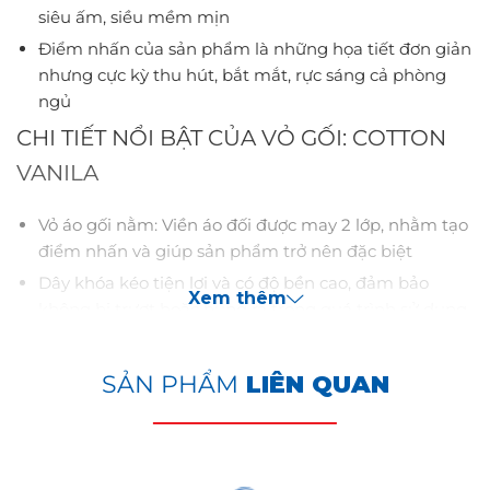
siêu ấm, siều mềm mịn
Điểm nhấn của sản phẩm là những họa tiết đơn giản
nhưng cực kỳ thu hút, bắt mắt, rực sáng cả phòng
ngủ
CHI TIẾT NỔI BẬT CỦA VỎ GỐI: COTTON
VANILA
Vỏ áo gối nằm: Viền áo đối được may 2 lớp, nhằm tạo
điểm nhấn và giúp sản phẩm trở nên đặc biệt
Dây khóa kéo tiện lợi và có độ bền cao, đảm bảo
Xem thêm
không bị trượt hoặc bung ra trong quá trình sử dụng
sản phẩm Chăn Ga Gối
ƯU ĐIỂM VƯỢT TRỘI BỘ CHĂN GA
SẢN PHẨM
LIÊN QUAN
COTTON VANILA
Thoải mái: Chất liệu cotton mang đến cảm giác
mềm mại, thoáng mát, giúp bạn có giấc ngủ sâu và