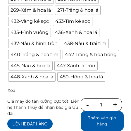
269-Xám & hoa lá
271-Trắng & hoa lá
432-Vàng kẻ sọc
433-Tím kẻ sọc
435-Hình vuông
436-Xanh & hoa lá
437-Nâu & hình tròn
438-Nâu & trái tim
440-Trắng & hoa tím
442-Trắng & hoa hồng
445-Nâu & hoa lá
447-Xanh lá tròn
448-Xanh & hoa lá
450-Hồng & hoa lá
Xoá
Giá may đo tận xưởng cực tốt! Liên
Số
hệ Thanh Thuỷ để nhận báo giá Ưu
lượng
đãi
Thêm vào giỏ
LIÊN HỆ ĐẶT HÀNG
hàng