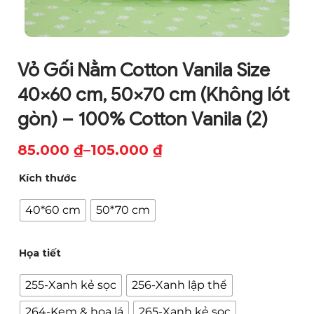
Vỏ Gối Nằm Cotton Vanila Size
40×60 cm, 50×70 cm (Không lót
gòn) – 100% Cotton Vanila (2)
85.000
₫
–
105.000
₫
Khoảng
Kích thước
giá:
từ
40*60 cm
50*70 cm
85.000 ₫
đến
Họa tiết
105.000 ₫
255-Xanh kẻ sọc
256-Xanh lập thể
264-Kem & hoa lá
265-Xanh kẻ sọc