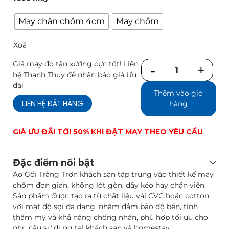
May chặn chồm 4cm
May chồm
Xoá
Giá may đo tận xưởng cực tốt! Liên
Số
hệ Thanh Thuỷ để nhận báo giá Ưu
lượng
đãi
Thêm vào giỏ
LIÊN HỆ ĐẶT HÀNG
hàng
GIÁ ƯU ĐÃI TỚI 50% KHI ĐẶT MAY THEO YÊU CẦU
Đặc điểm nổi bật
Áo Gối Trắng Trơn khách sạn tập trung vào thiết kế may
chồm đơn giản, không lót gòn, dây kéo hay chặn viền.
Sản phẩm được tạo ra từ chất liệu vải CVC hoặc cotton
với mật độ sợi đa dạng, nhằm đảm bảo độ bền, tính
thẩm mỹ và khả năng chống nhăn, phù hợp tối ưu cho
nhu cầu sử dụng tại khách sạn và homestay.