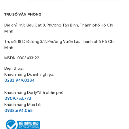
TRỤ SỞ VĂN PHÒNG
Địa chỉ: 41/6 Bàu Cát 8, Phường Tân Bình, Thành phố Hồ Chí
Minh
Trụ sở: 181D Đường 3/2, Phường Vườn Lài, Thành phố Hồ Chí
Minh
Đặc điểm nổi bật của Áo gối
MSDN: 0303433122
trắng trơn khách sạn Thanh
Thủy:
Điện thoại:
Khách hàng Doanh nghiệp:
0283.949.0384
Áo gối may chồm của Chăn Ra Thanh Thủy được thiết
kế đơn giản nhưng tinh tế, không lót gòn, không dây
Khách hàng
Đại lý/Nhà phân phối:
kéo và không chặn viền, đảm bảo sự tiện lợi trong sử
0909.753.773
Khách hàng Mua Lẻ:
dụng và vệ sinh. Chúng tôi sử dụng các chất liệu vải cao
0938.694.065
cấp với mật độ sợi đa dạng để đáp ứng mọi yêu cầu:
Vải CVC (50% Cotton, 50% Polyester): Nổi bật với khả