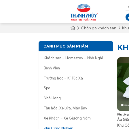
Chăn ga khách sạn
Khu
KH
DANH MỤC SẢN PHẨM
Khách sạn – Homestay – Nhà Nghỉ
Bệnh Viện
Trường học – Kí Túc Xá
Spa
Nhà Hàng
Tàu hỏa, Xe Lửa, Máy Bay
Khu công
Xe Khách – Xe Giường Nằm
Áo Gối
Khu Cô
Khu Công Nghiệp