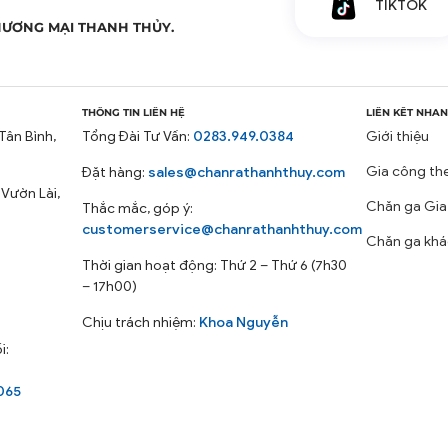
TIKTOK
phẩm Chăn Ga Gối Nệm.
HƯƠNG MẠI THANH THỦY.
THÔNG TIN LIÊN HỆ
LIÊN KẾT NHA
Tân Bình,
Tổng Đài Tư Vấn:
0283.949.0384
Giới thiệu
Gia công th
Đặt hàng:
sales@chanrathanhthuy.com
 Vườn Lài,
Chăn ga Gia
Thắc mắc, góp ý:
customerservice@chanrathanhthuy.com
Chăn ga khá
Thời gian hoạt động: Thứ 2 – Thứ 6 (7h30
– 17h00)
Chịu trách nhiệm:
Khoa Nguyễn
i:
065