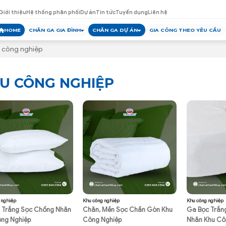
Giới thiệu
Hệ thống phân phối
Dự án
Tin tức
Tuyển dụng
Liên hệ
HOME
CHĂN GA GIA ĐÌNH
CHĂN GA DỰ ÁN
GIA CÔNG THEO YÊU CẦU
 công nghiệp
U CÔNG NGHIỆP
 nghiệp
Khu công nghiệp
Khu công nghiệp
 Trắng Sọc Chống Nhăn
Chăn, Mền Sọc Chần Gòn Khu
Ga Bọc Trắn
ng Nghiệp
Công Nghiệp
Nhăn Khu Cô