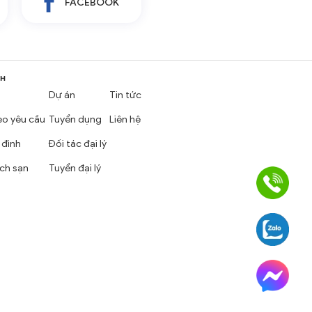
FACEBOOK
NH
Dự án
Tin tức
eo yêu cầu
Tuyển dụng
Liên hệ
 đình
Đối tác đại lý
ch sạn
Tuyển đại lý