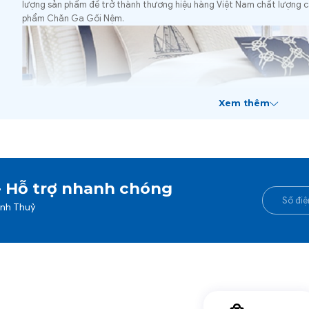
lượng sản phẩm để trở thành thương hiệu hàng Việt Nam chất lượng c
phẩm Chăn Ga Gối Nệm.
Xem thêm
Sau hơn 30 năm có mặt tại thị trường Việt Nam. Chúng tôi đã không 
lượng sản phẩm để trở thành thương hiệu hàng Việt Nam chất lượng c
phẩm Chăn Ga Gối Nệm.
- Hỗ trợ nhanh chóng
Từ khâu sản xuất đến khâu đóng gói thành phẩm và đưa ra thị trường
được các tiêu chí về chứng nhận an toàn sức khỏe cho người dùng và t
anh Thuỷ
tiêu chuẩn 5S. Đồng thời Công ty đã đạt chứng nhận ISO 9001:2015 v
may theo số chứng nhận IQC/09/1987.20 và chứng nhận hợp quy vải t
QCVN 01:2017/BCT như sau: Kể từ ngày 01/5/2017, các sản phẩm dệt 
chuẩn về mức giới hạn hàm lượng formaldehyt và các amin thơm chu
phẩm dệt may.
Sau hơn 30 năm có mặt tại thị trường Việt Nam. Chúng tôi đã không 
lượng sản phẩm để trở thành thương hiệu hàng Việt Nam chất lượng c