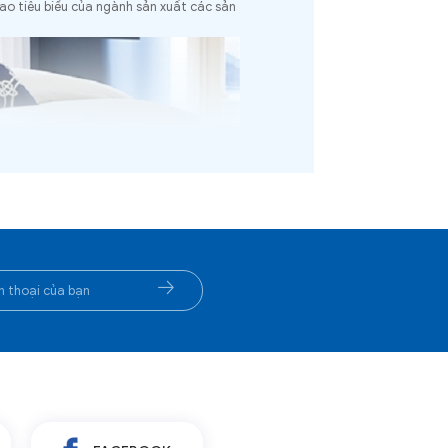
ao tiêu biểu của ngành sản xuất các sản
ngừng cải tiến công nghệ, nâng cao chất
ao tiêu biểu của ngành sản xuất các sản
, chăn ra Thanh Thủy luôn đảm bảo đạt
heo quy trình sản xuất, làm việc theo
ề sản xuất và kinh doanh sản phẩm dệt
rong dệt may theo quy chuẩn Việt Nam
may phải được công bố hợp quy theo quy
yển hóa từ thuốc nhuộm azo trong sản
ngừng cải tiến công nghệ, nâng cao chất
ao tiêu biểu của ngành sản xuất các sản