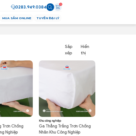
0
0283.949.0384
MUA SẮM ONLINE
TUYỂN ĐẠI LÝ
Sắp
Hiển
xếp
thị
Khu công nghiệp
g Trơn Chống
Ga Thẳng Trắng Trơn Chống
ng Nghiệp
Nhăn Khu Công Nghiệp