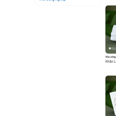
Khu công
Khăn L