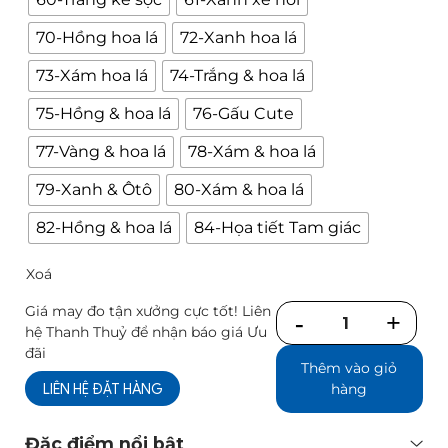
70-Hồng hoa lá
72-Xanh hoa lá
73-Xám hoa lá
74-Trắng & hoa lá
75-Hồng & hoa lá
76-Gấu Cute
77-Vàng & hoa lá
78-Xám & hoa lá
79-Xanh & Ôtô
80-Xám & hoa lá
82-Hồng & hoa lá
84-Họa tiết Tam giác
Xoá
Giá may đo tận xưởng cực tốt! Liên
Số
hệ Thanh Thuỷ để nhận báo giá Ưu
lượng
đãi
Thêm vào giỏ
LIÊN HỆ ĐẶT HÀNG
hàng
Đặc điểm nổi bật