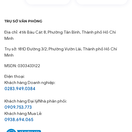
Bền đẹp: Màu sắc bền màu, không phai, dễ dàng giặt
ủi và bảo quản.
Đa năng: Phù hợp với mọi mùa và mọi loại thời tiết.
TRỤ SỞ VĂN PHÒNG
Giá cả hợp lý: Sản phẩm chất lượng cao với giá cả
cạnh tranh.
Địa chỉ: 41/6 Bàu Cát 8, Phường Tân Bình, Thành phố Hồ Chí
Minh
HƯỚNG DẪN SỬ DỤNG VÀ BẢO QUẢN:
Trụ sở: 181D Đường 3/2, Phường Vườn Lài, Thành phố Hồ Chí
Minh
Không giặt chung sản phẩm với các loại vải khác, đặc
biệt là các loại vải bề mặt cứng, có dây kéo dạng lớn
MSDN: 0303433122
hoặc có thành phần polyester, có thể làm hỏng bề
Điện thoại:
mặt vải và làm sản phẩm bị xù lông.
Khách hàng Doanh nghiệp:
Không sử dụng thuốc tẩy hoặc các loại nước giặt có
0283.949.0384
chứa thành phần thuốc tẩy.
Khách hàng
Đại lý/Nhà phân phối:
Không sấy sản phẩm ở mức nhiệt độ quá cao hoặc
0909.753.773
phơi trực tiếp dưới ánh nắng gắt
Khách hàng Mua Lẻ:
Bảo quản sản phẩm ở nơi khô ráo, thoáng mát, tránh
0938.694.065
ánh sáng trực tiếp của mặt trời.