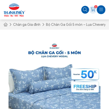
0
Chăn ga Gia đình
Bộ Chăn Ga Gối 5 món – Lụa Chevery M