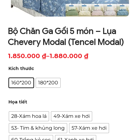
Bộ Chăn Ga Gối 5 món – Lụa
Chevery Modal (Tencel Modal)
1.850.000
₫
–
1.880.000
₫
Khoảng
Kích thước
giá:
từ
160*200
180*200
1.850.000 ₫
đến
Họa tiết
1.880.000 ₫
28-Xám hoa lá
49-Xám xe hơi
53- Tím & khủng long
57-Xám xe hơi
60-Trắng kẻ sọc
61-Xanh xe hơi