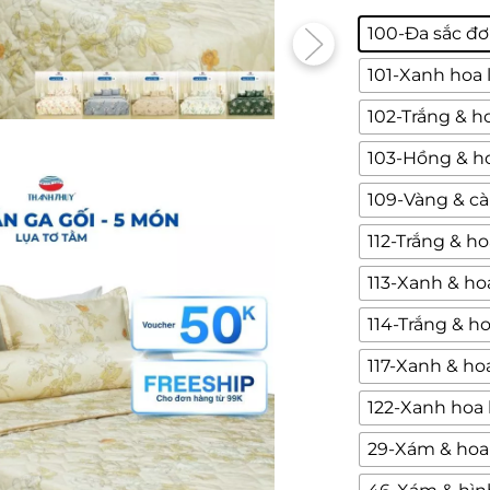
100-Đa sắc đơ
101-Xanh hoa 
102-Trắng & ho
103-Hồng & ho
109-Vàng & c
112-Trắng & ho
113-Xanh & hoa
114-Trắng & ho
117-Xanh & ho
122-Xanh hoa 
29-Xám & hoa 