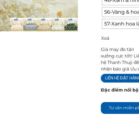
46-Xám & hìn
56-Vàng & hoa
57-Xanh hoa l
Xoá
Giá may đo tận
xưởng cực tốt! Li
hệ Thanh Thuỷ đ
nhận báo giá Ưu 
LIÊN HỆ ĐẶT HÀ
Đặc điểm nổi bậ
Tư vấn miễn p