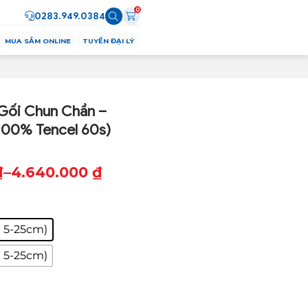
0
0283.949.0384
MUA SẮM ONLINE
TUYỂN ĐẠI LÝ
Gối Chun Chần –
100% Tencel 60s)
₫
–
4.640.000
₫
 5-25cm)
₫
 5-25cm)
₫