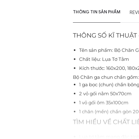
THÔNG TIN SẢN PHẨM
REV
THÔNG SỐ KĨ THUẬT -
Tên sản phẩm: Bộ Chăn 
Chất liệu: Lụa Tơ Tằm
Kích thước: 160x200, 180
Bộ Chăn ga chun chần gồm:
1 ga bọc (chun) chần bôn
2 vỏ gối nằm 50x70cm
1 vỏ gối ôm 35x100cm
1 chăn (mền) chần gòn 2
TÌM HIỂU VỀ CHẤT L
Lụa tơ tằm mang đặc tính 