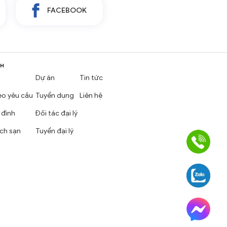
FACEBOOK
NH
Dự án
Tin tức
eo yêu cầu
Tuyển dụng
Liên hệ
 đình
Đối tác đại lý
ch sạn
Tuyển đại lý