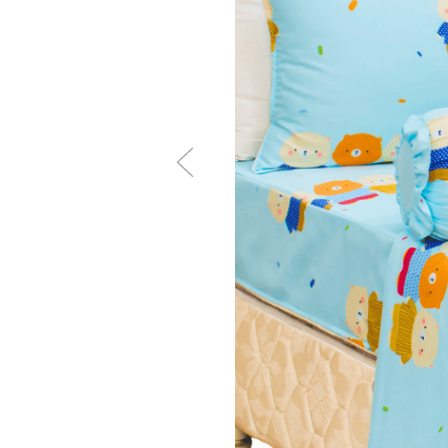
Không nên dùng bàn chải
Tốt nhất là không nên dù
LƯU Ý:
Hình ảnh thật do THANHTH