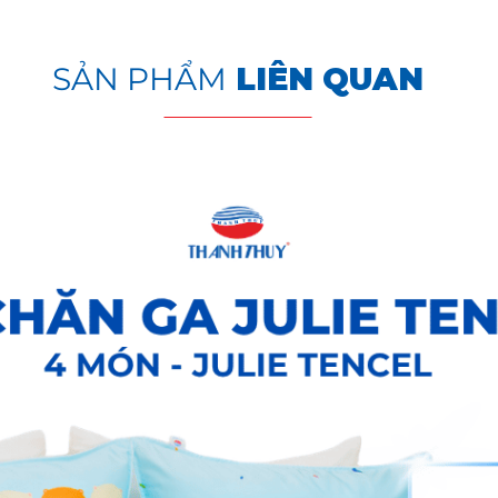
 tốt nhất là vào mùa thu. Lụa thường được chọn để sản ph
hồi, thoáng mát & mỏng nhẹ.
SẢN PHẨM
LIÊN QUAN
ằm của THANH THUY là chất liệu tơ tằm nhân tạo (vải cotton 
 sợi tơ tằm. Do vậy sản phẩm chăn ga gối tơ tằm có đầy đủ ư
đến giấc ngủ êm ái và ngon giấc.
CỦA BỘ CHĂN GA GỐI LỤA TƠ TẰM:
 nhẹ.
t.
G VÀ BẢO QUẢN CHĂN RA GỐI
à kéo dài tuổi thọ của sản phẩm, bạn cần lưu ý một số mẹo
g chất liệu Không dùng hóa chất tẩy rửa, nên dùng các loại 
ng nước lạnh trong lần giặt đầu tiên