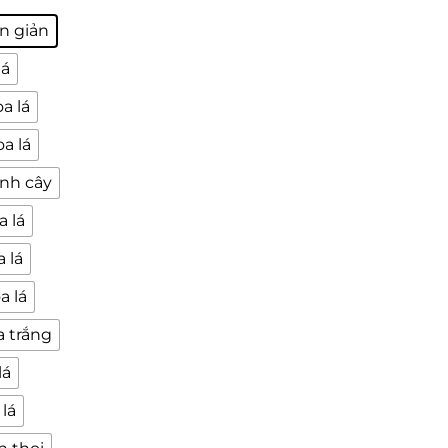
n giản
lá
a lá
a lá
ành cây
a lá
 lá
a lá
a trắng
lá
lá