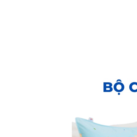
điều kiện khí hậu, nhưng
gối cao cấp bởi tính đàn 
Sản phẩm chăn ga gối tơ t
kết hợp của sợi cotton và
vải tơ tằm kết hợp, mang 
ƯU ĐIỂM VƯỢT TRỐI 
Mềm mại ,bóng mịn, và rủ
Có đàn hồi tốt, thoáng má
Cách nhiệt, cách điện tốt
Hút ẩm tốt, thoáng mát
HƯỚNG DẪN SỬ DỤN
Để đảm bảo được độ bền v
vệ sinh chăn drap gối bằn
Giặt nhẹ nhàng, và nên dù