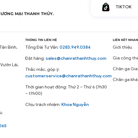
TIKTOK
HƯƠNG MẠI THANH THỦY.
THÔNG TIN LIÊN HỆ
LIÊN KẾT NHA
Tân Bình,
Tổng Đài Tư Vấn:
0283.949.0384
Giới thiệu
Gia công th
Đặt hàng:
sales@chanrathanhthuy.com
 Vườn Lài,
Chăn ga Gia
Thắc mắc, góp ý:
customerservice@chanrathanhthuy.com
Chăn ga khá
Thời gian hoạt động: Thứ 2 – Thứ 6 (7h30
– 17h00)
Chịu trách nhiệm:
Khoa Nguyễn
i:
065