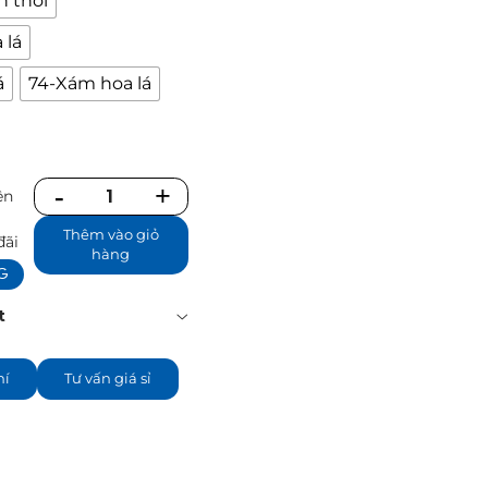
h thoi
 lá
á
74-Xám hoa lá
ên
Số
ể
lượng
Thêm vào giỏ
đãi
hàng
NG
t
hí
Tư vấn giá sỉ