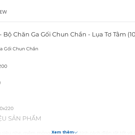
IEW
 Bộ Chăn Ga Gối Chun Chần - Lụa Tơ Tằm (10
Ga Gối Chun Chần
x200
g
00x220
IỆU SẢN PHẨM
siêu nhẹ, mềm mỏng, óng ánh, có tính cách điện rất tốt và 
Xem thêm