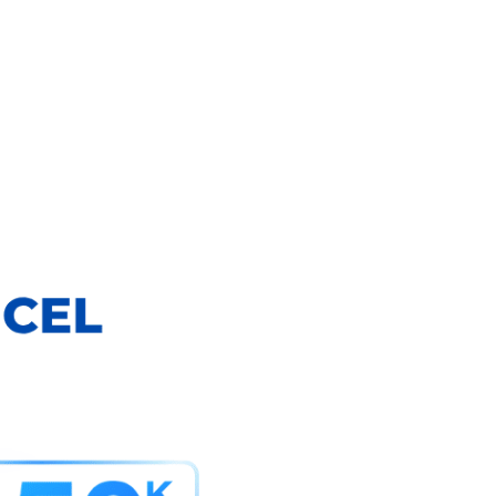
ẩm các sản phẩm chăn ga
lụa). Vải cotton lụa là sự
u điểm của vải cotton và
 sau đây để bảo quản và
xà phòng trung tính