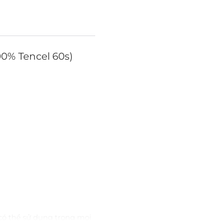
0% Tencel 60s)
có thể sử dụng trong mọi