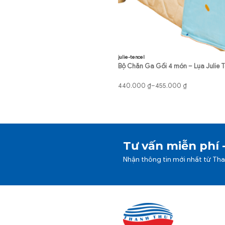
julie-tencel
Bộ Chăn Ga Gối 4 món – Lụa Julie T
Khoảng
440.000
₫
–
455.000
₫
giá:
từ
440.000 ₫
đến
455.000 ₫
Tư vấn miễn phí 
Nhận thông tin mới nhất từ Th