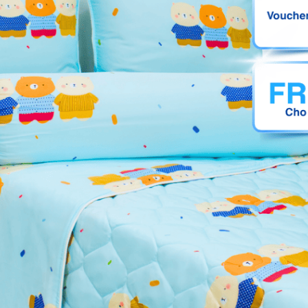
 chà mạnh lên bề mặt vải
ng máy giặt hoặc máy sấy làm khô vải.
UY chụp, sẽ có sự chênh lệch 3%-5% về màu sắc, ánh sáng 