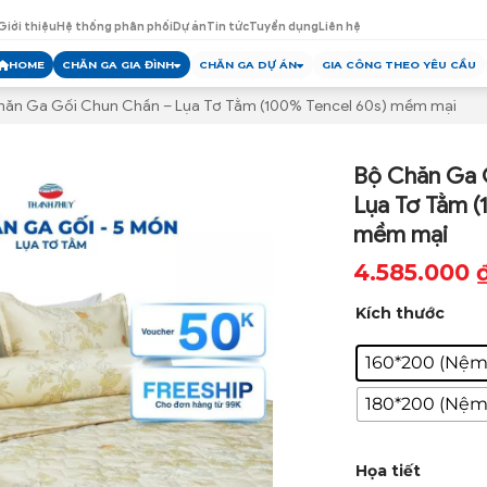
Giới thiệu
Hệ thống phân phối
Dự án
Tin tức
Tuyển dụng
Liên hệ
HOME
CHĂN GA GIA ĐÌNH
CHĂN GA DỰ ÁN
GIA CÔNG THEO YÊU CẦU
hăn Ga Gối Chun Chần – Lụa Tơ Tằm (100% Tencel 60s) mềm mại
Bộ Chăn Ga 
Lụa Tơ Tằm (
mềm mại
4.585.000
Khoảng
Kích thước
giá:
từ
160*200 (Nệm
4.585.000 
180*200 (Nệm
đến
4.640.000 
Họa tiết