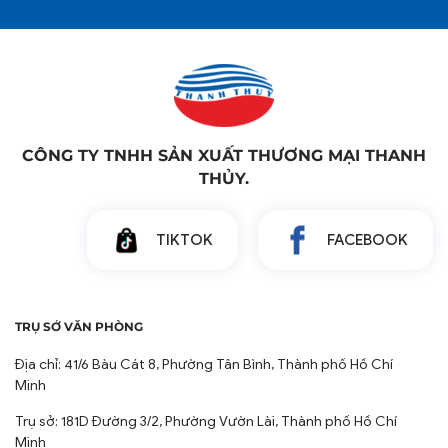
Hình ảnh thật do THANHTHUY chụp, sẽ có sự chênh
lệch 3%-5% về màu sắc, ánh sáng cũng như các yêu
tố khác
CÔNG TY TNHH SẢN XUẤT THƯƠNG MẠI THANH
THỦY.
TIKTOK
FACEBOOK
TRỤ SỞ VĂN PHÒNG
Địa chỉ: 41/6 Bàu Cát 8, Phường Tân Bình, Thành phố Hồ Chí
Minh
Trụ sở: 181D Đường 3/2, Phường Vườn Lài, Thành phố Hồ Chí
Minh