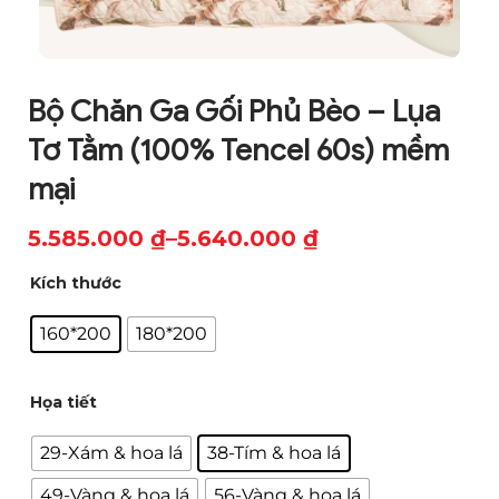
Bộ Chăn Ga Gối Phủ Bèo – Lụa
Tơ Tằm (100% Tencel 60s) mềm
mại
5.585.000
₫
–
5.640.000
₫
Khoảng
Kích thước
giá:
từ
160*200
180*200
5.585.000 ₫
đến
Họa tiết
5.640.000 ₫
29-Xám & hoa lá
38-Tím & hoa lá
49-Vàng & hoa lá
56-Vàng & hoa lá