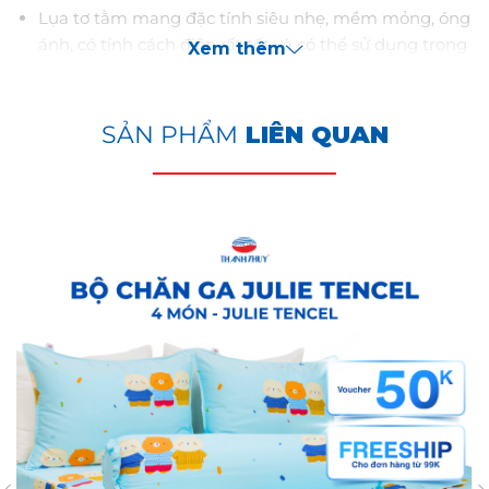
Lụa tơ tằm mang đặc tính siêu nhẹ, mềm mỏng, óng
ánh, có tính cách điện rất tốt và có thể sử dụng trong
Xem thêm
mọi điều kiện khí hậu, nhưng tốt nhất là vào mùa
thu. Lụa thường được chọn để sản phẩm các sản
phẩm chăn ga gối cao cấp bởi tính đàn hồi, thoáng
SẢN PHẨM
LIÊN QUAN
mát & mỏng nhẹ.
Sản phẩm chăn ga gối tơ tằm của THANH THUY là
chất liệu tơ tằm nhân tạo (vải cotton lụa). Vải cotton
lụa là sự kết hợp của sợi cotton và sợi tơ tằm. Do vậy
sản phẩm chăn ga gối tơ tằm có đầy đủ ưu điểm của
vải cotton và vải tơ tằm kết hợp, mang đến giấc ngủ
êm ái và ngon giấc.
ƯU ĐIỂM VƯỢT TRỘI CỦA BỌ CHĂN GA
TƠ TẰM:
Mềm mại ,bóng mịn, và rủ nhẹ.
Có đàn hồi tốt, thoáng mát.