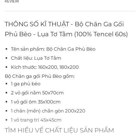
REVIEW
THÔNG SỐ KĨ THUẬT - Bộ Chăn Ga Gối
Phủ Bèo - Lụa Tơ Tằm (100% Tencel 60s)
Tên sản phẩm: Bộ Chăn Ga Phủ Bèo
Chất liệu: Lụa Tơ Tằm
Kích thước: 160x200, 180x200
Bộ Chăn ga gối Phủ Bèo gồm:
1 ga phủ bèo
2 vỏ gối nằm 50x70cm
1 vỏ gối ôm 35x100cm
1 chăn (mền) chần gòn 200x220
1 vỏ trang trí 45x45cm
TÌM HIỂU VỀ CHẤT LIỆU SẢN PHẨM