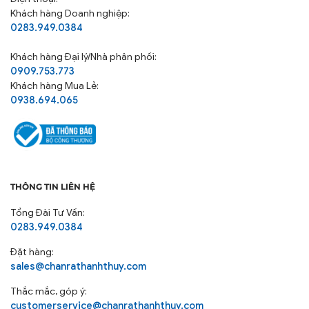
💤 LƯU Ý:
Khách hàng Doanh nghiệp:
0283.949.0384
Hình ảnh thật do THANHTHUY chụp, sẽ có sự chênh
lệch 3%-5% về màu sắc, ánh sáng cũng như các yêu
Khách hàng
Đại lý/Nhà phân phối:
tố khác.
0909.753.773
Khách hàng Mua Lẻ:
Hình ảnh mô tả vỏ chăn/vỏ gối đã được lồng ruột,
0938.694.065
thực tế chưa có. Quý khách có thể mua thêm ruột
chăn/ruột gối ở mục “Mua kèm deal sốc” để được
mức giá ưu đãi nhất
#bochanga #bogagoi #gagiuong #gagoi #ruotgoi
#goidau #chan #ga #goi #cotton #tici #poly #vogoi
THÔNG TIN LIÊN HỆ
#baogoi #loigoi #ruot #bochun #drap #ranem #ga
#men #pastel #changagoidem #microfiber #chevery
Tổng Đài Tư Vấn:
#thanhthuy #giuongngu #giacngu #memmai
0283.949.0384
#thamhut #thoangmat #cotton #tici #lua #thai
Đặt hàng:
#polyester #philua
sales@chanrathanhthuy.com
Thắc mắc, góp ý:
customerservice@chanrathanhthuy.com