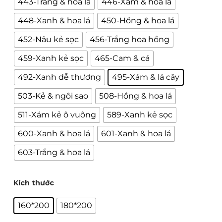
443-Trắng & hoa lá
446-Xám & hoa lá
448-Xanh & hoa lá
450-Hồng & hoa lá
452-Nâu kẻ sọc
456-Trắng hoa hồng
459-Xanh kẻ sọc
465-Cam & cá
492-Xanh dễ thương
495-Xám & lá cây
503-Kẻ & ngôi sao
508-Hồng & hoa lá
511-Xám kẻ ô vuông
589-Xanh kẻ sọc
600-Xanh & hoa lá
601-Xanh & hoa lá
603-Trắng & hoa lá
Kích thước
160*200
180*200