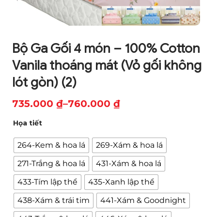
Bộ Ga Gối 4 món – 100% Cotton
Vanila thoáng mát (Vỏ gối không
lót gòn) (2)
735.000
₫
–
760.000
₫
Khoảng
Họa tiết
giá:
từ
264-Kem & hoa lá
269-Xám & hoa lá
735.000 ₫
271-Trắng & hoa lá
431-Xám & hoa lá
đến
433-Tím lập thể
435-Xanh lập thể
760.000 ₫
438-Xám & trái tim
441-Xám & Goodnight