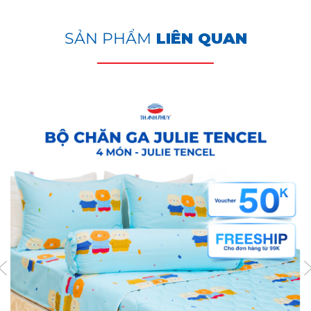
SẢN PHẨM
LIÊN QUAN
MÔ TẢ SẢN PHẨM - Bộ Ga Gối 4 món -
100% Cotton Vanila thoáng mát (Vỏ gối