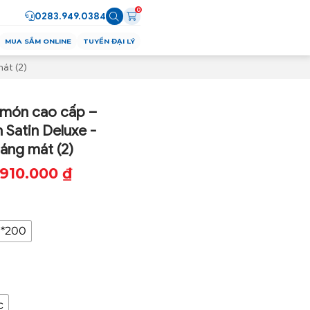
0
0283.949.0384
MUA SẮM ONLINE
TUYỂN ĐẠI LÝ
át (2)
 món cao cấp –
Satin Deluxe -
áng mát (2)
910.000
₫
0*200
c