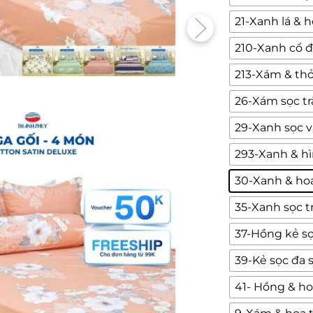
21-Xanh lá & 
210-Xanh cổ đ
213-Xám & th
26-Xám sọc t
29-Xanh sọc 
293-Xanh & hì
30-Xanh & ho
35-Xanh sọc t
37-Hồng kẻ s
39-Kẻ sọc đa 
41- Hồng & ho