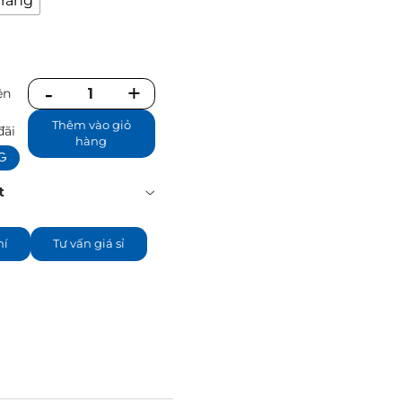
trắng
ên
Số
ể
lượng
Thêm vào giỏ
đãi
hàng
NG
t
hí
Tư vấn giá sỉ