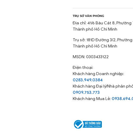
mềm mịn, thoáng mát và t
thiết kế với màu sắc trơn
TRỤ SỞ VĂN PHÒNG
phòng ngủ của mình theo s
Địa chỉ: 41/6 Bàu Cát 8, Phường 
💤 ĐẶC ĐIỂM NỔI BẬT
Thành phố Hồ Chí Minh
Trụ sở: 181D Đường 3/2, Phường
Chất liệu Cotton Satin: M
Thành phố Hồ Chí Minh
Thiết kế: Hiện đại, phù h
MSDN: 0303433122
Kích thước đa dạng: 160
Điện thoại:
Bộ sản phẩm bao gồm: 1 ga
Khách hàng Doanh nghiệp:
💤 ƯU ĐIỂM:
0283.949.0384
Khách hàng
Đại lý/Nhà phân phố
0909.753.773
Thoải mái: Chất liệu cot
Khách hàng Mua Lẻ:
0938.694.
hơn.
Bền đẹp: Màu sắc bền màu
Đa năng: Phù hợp với mọi 
Giá cả hợp lý: Sản phẩm c