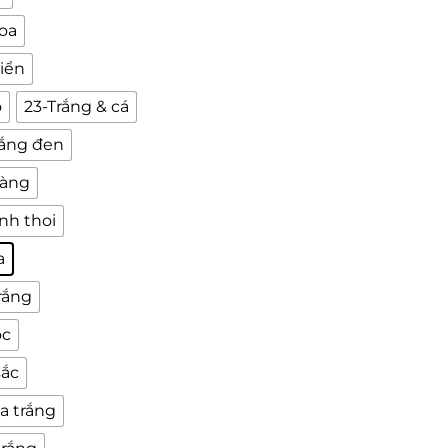
hoa
iển
ỏ
23-Trắng & cá
rắng đen
vàng
nh thoi
a
rắng
ọc
sắc
a trắng