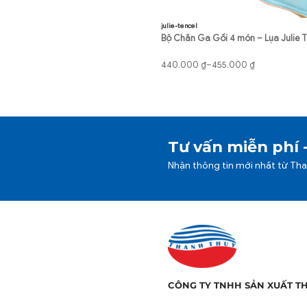
julie-tencel
Bộ Chăn Ga Gối 4 món – Lụa Julie T
Khoảng
440.000
₫
–
455.000
₫
giá:
từ
440.000 ₫
đến
455.000 ₫
Tư vấn miễn phí 
Nhận thông tin mới nhất từ Th
💤 MÔ TẢ SẢN PHẨM - 
CÔNG TY TNHH SẢN XUẤT T
Bộ chăn ga gối cotton tic