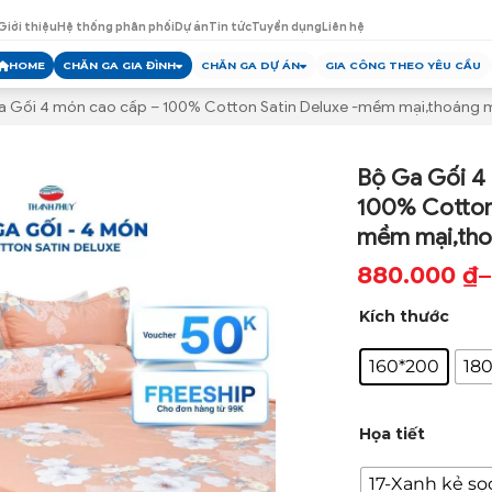
Giới thiệu
Hệ thống phân phối
Dự án
Tin tức
Tuyển dụng
Liên hệ
HOME
CHĂN GA GIA ĐÌNH
CHĂN GA DỰ ÁN
GIA CÔNG THEO YÊU CẦU
a Gối 4 món cao cấp – 100% Cotton Satin Deluxe -mềm mại,thoáng m
Bộ Ga Gối 4
100% Cotton 
mềm mại,tho
880.000
₫
–
Khoảng
Kích thước
giá:
từ
160*200
18
880.000 ₫
đến
Họa tiết
910.000 ₫
17-Xanh kẻ sọ