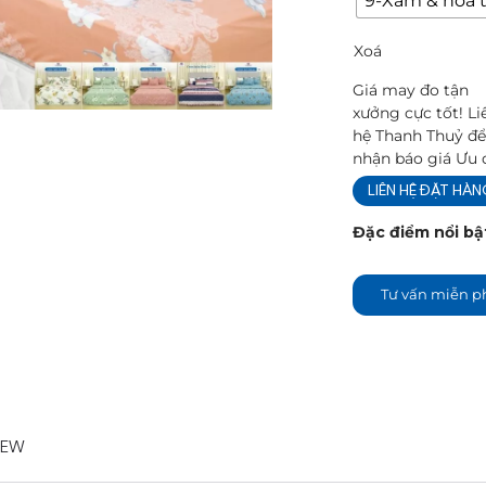
9-Xám & hoa 
Xoá
Giá may đo tận
xưởng cực tốt! Li
hệ Thanh Thuỷ đ
nhận báo giá Ưu 
LIÊN HỆ ĐẶT HÀ
Đặc điểm nổi bậ
Tư vấn miễn p
IEW