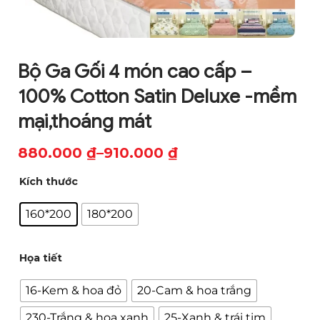
Bộ Ga Gối 4 món cao cấp –
100% Cotton Satin Deluxe -mềm
mại,thoáng mát
880.000
₫
–
910.000
₫
Khoảng
Kích thước
giá:
từ
160*200
180*200
880.000 ₫
đến
Họa tiết
910.000 ₫
16-Kem & hoa đỏ
20-Cam & hoa trắng
230-Trắng & hoa xanh
25-Xanh & trái tim