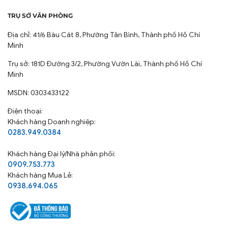
cạnh tranh.
TRỤ SỞ VĂN PHÒNG
💤 HƯỚNG DẪN SỬ DỤNG VÀ BẢO QUẢN:
Địa chỉ: 41/6 Bàu Cát 8, Phường Tân Bình, Thành phố Hồ Chí
Minh
Không giặt chung sản phẩm với các loại vải khác, đặc
biệt là các loại vải bề mặt cứng, có dây kéo dạng lớn
Trụ sở: 181D Đường 3/2, Phường Vườn Lài, Thành phố Hồ Chí
Minh
hoặc có thành phần polyester, có thể làm hỏng bề
mặt vải và làm sản phẩm bị xù lông.
MSDN: 0303433122
Không sử dụng thuốc tẩy hoặc các loại nước giặt có
Điện thoại:
chứa thành phần thuốc tẩy.
Khách hàng Doanh nghiệp:
Không sấy sản phẩm ở mức nhiệt độ quá cao hoặc
0283.949.0384
phơi trực tiếp dưới ánh nắng gắt
Khách hàng
Đại lý/Nhà phân phối:
Bảo quản sản phẩm ở nơi khô ráo, thoáng mát, tránh
0909.753.773
ánh sáng trực tiếp của mặt trời.
Khách hàng Mua Lẻ:
💤 LƯU Ý:
0938.694.065
Hình ảnh thật do THANHTHUY chụp, sẽ có sự chênh
lệch 3%-5% về màu sắc, ánh sáng cũng như các yêu