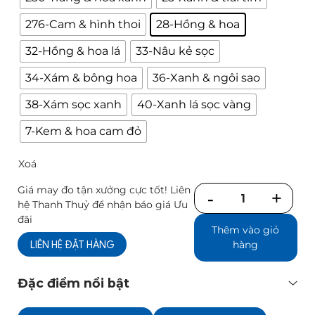
276-Cam & hình thoi
28-Hồng & hoa
32-Hồng & hoa lá
33-Nâu kẻ sọc
34-Xám & bông hoa
36-Xanh & ngôi sao
38-Xám sọc xanh
40-Xanh lá sọc vàng
7-Kem & hoa cam đỏ
Xoá
Giá may đo tận xưởng cực tốt! Liên
Số
hệ Thanh Thuỷ để nhận báo giá Ưu
lượng
đãi
Thêm vào giỏ
LIÊN HỆ ĐẶT HÀNG
hàng
Đặc điểm nổi bật