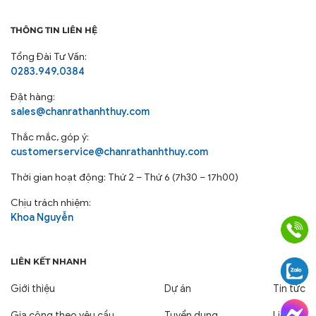
tố khác.
Hình ảnh mô tả vỏ chăn/vỏ gối đã được lồng ruột,
THÔNG TIN LIÊN HỆ
thực tế chưa có. Quý khách có thể mua thêm ruột
Tổng Đài Tư Vấn:
chăn/ruột gối ở mục “Mua kèm deal sốc” để được
0283.949.0384
mức giá ưu đãi nhất
Đặt hàng:
#bochanga #bogagoi #gagiuong #gagoi #ruotgoi
sales@chanrathanhthuy.com
#goidau #chan #ga #goi #cotton #tici #poly #vogoi
#baogoi #loigoi #ruot #bochun #drap #ranem #ga
Thắc mắc, góp ý:
customerservice@chanrathanhthuy.com
#men #pastel #changagoidem #microfiber #chevery
#thanhthuy #giuongngu #giacngu #memmai
Thời gian hoạt động: Thứ 2 – Thứ 6 (7h30 – 17h00)
#thamhut #thoangmat #cotton #tici #lua #thai
#polyester #philua #satin
Chịu trách nhiệm:
Khoa Nguyễn
LIÊN KẾT NHANH
Giới thiệu
Dự án
Tin tức
Gia công theo yêu cầu
Tuyển dụng
Liên hệ