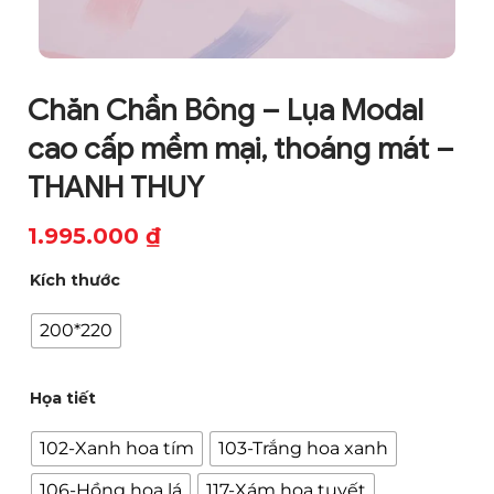
Chăn Chần Bông – Lụa Modal
cao cấp mềm mại, thoáng mát –
THANH THUY
1.995.000
₫
Kích thước
200*220
Họa tiết
102-Xanh hoa tím
103-Trắng hoa xanh
106-Hồng hoa lá
117-Xám hoa tuyết