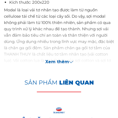
Kích thước: 200x220
Modal là loại vải tơ nhân tạo được làm từ nguồn
cellulose tái chế từ các loại cây sồi. Do vậy, sợi modal
không phải làm từ 100% thiên nhiên, sản phẩm có qua
quy trình xử lý khác nhau để tạo thành. Nhưng sợi vải
vẫn đảm bảo tiêu chí an toàn và thân thiện với người
dùng. Ứng dụng nhiều trong lĩnh vực may mặc, đặc biệt
là chăn ga gối đệm. Sản phẩm chăn ga gối tơ tằm của
THANH THUY là chất liệu tơ tằm nhân tạo (vải cotton
lụa). Vải cotton lụa là sự kết hợp của sợi cotton và sợi tơ
Xem thêm
tằm. Do vậy sản phẩm chăn ga gối tơ tằm có đầy đủ ưu
điểm của vải cotton và vải tơ tằm kết hợp, mang đến
giấc ngủ êm ái và ngon giấc.
SẢN PHẨM
LIÊN QUAN
ƯU ĐIỂM CỦA DÒNG VẢI LỤA MODAL
Chống co rút, bền màu
Tính chất thoáng khí, mềm mịn, độ thấm hút cao
Không gây kích ứng da