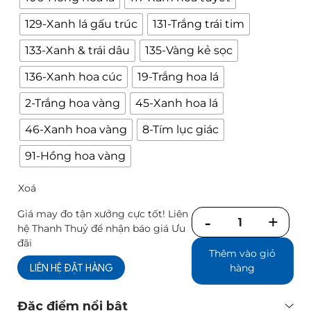
129-Xanh lá gấu trúc
131-Trắng trái tim
133-Xanh & trái dâu
135-Vàng kẻ sọc
136-Xanh hoa cúc
19-Trắng hoa lá
2-Trắng hoa vàng
45-Xanh hoa lá
46-Xanh hoa vàng
8-Tím lục giác
91-Hồng hoa vàng
Xoá
Giá may đo tận xưởng cực tốt! Liên
Số
hệ Thanh Thuỷ để nhận báo giá Ưu
lượng
đãi
Thêm vào giỏ
LIÊN HỆ ĐẶT HÀNG
hàng
Đặc điểm nổi bật