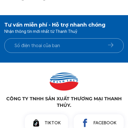
giá:
gi
Hình ảnh thật do THANHTHUY chụp, sẽ có sự chênh
từ
từ
lệch 3%-5% về màu sắc, ánh sáng cũng như các yêu
440.000 ₫
91
tố khác.
đến
đ
Tư vấn miễn phí - Hỗ trợ nhanh chóng
455.000 ₫
92
Nhận thông tin mới nhất từ Thanh Thuỷ
CÔNG TY TNHH SẢN XUẤT THƯƠNG MẠI THANH
THỦY.
TIKTOK
FACEBOOK