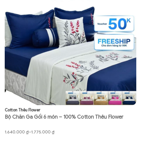
Cotton Thêu Flower
Co
Bộ Chăn Ga Gối 6 món – 100% Cotton Thêu Flower
B
má
Khoảng
K
1.640.000
₫
–
1.775.000
₫
1.
giá:
gi