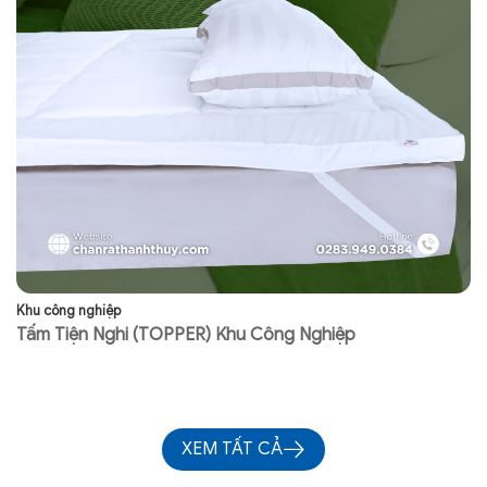
Khu công nghiệp
Kh
Tấm Tiện Nghi (TOPPER) Khu Công Nghiệp
R
XEM TẤT CẢ