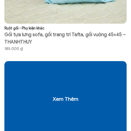
Ruột gối - Phụ kiện khác
Ch
Gối tựa lưng sofa, gối trang trí Tafta, gối vuông 45×45 –
G
THANHTHUY
V
185.000
₫
5
Xem Thêm