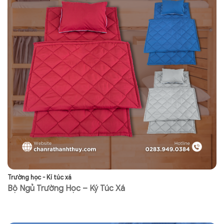
Trường học - Kí túc xá
Tr
Bộ Ngủ Trường Học – Ký Túc Xá
N