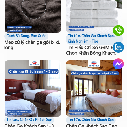
Cách Sử Dụng, Bảo Quản
Tin tức
,
Chăn Ga Khách Sạn
,
Kinh Nghiệm - Tips
Mẹo xử lý chăn ga gối bị xù
lông
Tìm Hiểu Chỉ Số GSM Để
Chọn Khăn Bông Khách
Sạn
Tin tức
,
Chăn Ga Khách Sạn
Tin tức
,
Chăn Ga Khách Sạn
Chăn Ga Khách Sạn 1–3
Chăn Ga Khách Sạn Cao