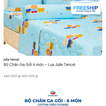
julie-tencel
ju
Bộ Chăn Ga Gối 4 món – Lụa Julie Tencel
B
Khoảng
K
440.000
₫
–
455.000
₫
9
giá:
gi
từ
từ
440.000 ₫
91
đến
đ
455.000 ₫
92