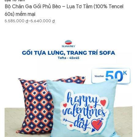
Bộ Chăn Ga Gối Phủ Bèo – Lụa Tơ Tằm (100% Tencel
B
60s) mềm mại
6
Khoảng
K
5.585.000
₫
–
5.640.000
₫
4
giá:
gi
từ
từ
5.585.000 ₫
4.
đến
đ
5.640.000 ₫
4.