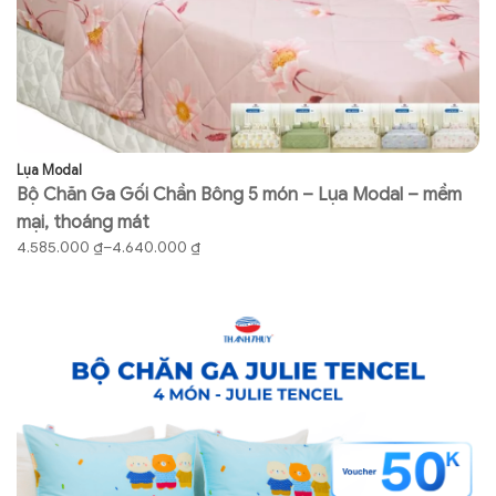
Lụa Modal
Co
Bộ Chăn Ga Gối Chần Bông 5 món – Lụa Modal – mềm
B
mại, thoáng mát
gố
Khoảng
K
4.585.000
₫
–
4.640.000
₫
7
giá:
gi
từ
từ
4.585.000 ₫
73
đến
đ
4.640.000 ₫
76