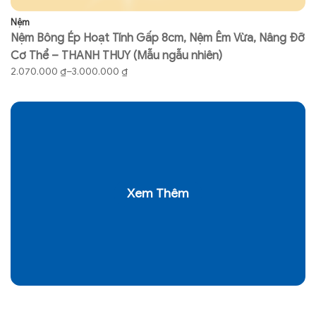
Nệm
N
Nệm Bông Ép Hoạt Tính Gấp 8cm, Nệm Êm Vừa, Nâng Đỡ
N
Cơ Thể – THANH THUY (Mẫu ngẫu nhiên)
T
Khoảng
K
2.070.000
₫
–
3.000.000
₫
7
giá:
gi
từ
từ
2.070.000 ₫
74
đến
đ
3.000.000 ₫
97
Xem Thêm