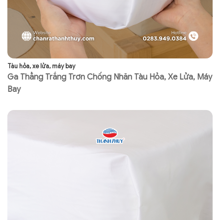
Tàu hỏa, xe lửa, máy bay
Tà
Ga Thẳng Trắng Trơn Chống Nhăn Tàu Hỏa, Xe Lửa, Máy
K
Bay