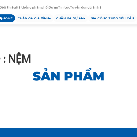
Giới thiệu
Hệ thống phân phối
Dự án
Tin tức
Tuyển dụng
Liên hệ
HOME
CHĂN GA GIA ĐÌNH
CHĂN GA DỰ ÁN
GIA CÔNG THEO YÊU CẦU
 : NỆM
SẢN PHẨM