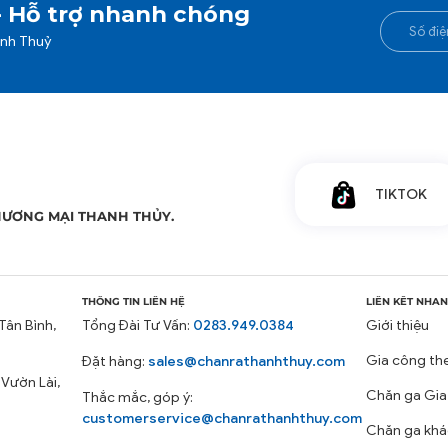
- Hỗ trợ nhanh chóng
anh Thuỷ
TIKTOK
HƯƠNG MẠI THANH THỦY.
THÔNG TIN LIÊN HỆ
LIÊN KẾT NHA
Tân Bình,
Tổng Đài Tư Vấn:
0283.949.0384
Giới thiệu
Gia công th
Đặt hàng:
sales@chanrathanhthuy.com
 Vườn Lài,
Chăn ga Gia
Thắc mắc, góp ý:
customerservice@chanrathanhthuy.com
Chăn ga khá