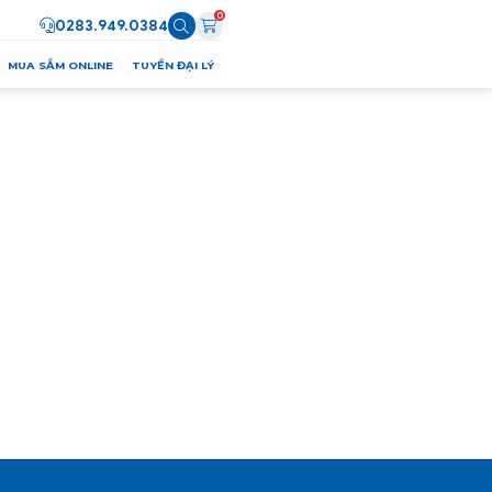
0
0283.949.0384
MUA SẮM ONLINE
TUYỂN ĐẠI LÝ