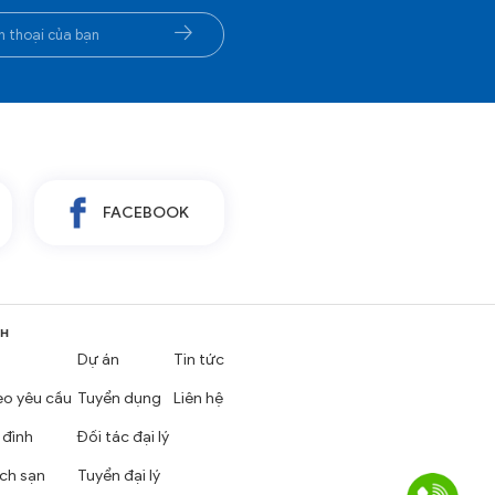
FACEBOOK
NH
Dự án
Tin tức
eo yêu cầu
Tuyển dụng
Liên hệ
 đình
Đối tác đại lý
ch sạn
Tuyển đại lý