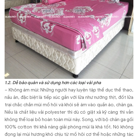
1.2. Dễ bảo quản và sử dụng hơn các loại vải pha
– Không ám mùi: Những người hay luyện tập thể dục thể thao,
nấu ăn, đặc biệt là tiếp xúc gần với lửa như nướng thịt, đốt lửa
trại chắc chắn mùi mồ hôi và khói sẽ ám vào quần áo, chăn ga.
Nếu là chất liệu vải polyester thì dù có giặt xả kỹ càng thì vẫn
không thể loại bỏ hoàn toàn mùi này. Song, với bộ chăn ga gối
100% cotton thì khả năng giải phóng mùi là khá tốt. Nó không
đọng lại mùi hương khó chịu từ mồ hôi cơ thể hoặc những tác