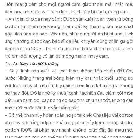
luôn mang đến cho mọi người cảm giác thoải mái, mát mẻ,
điều hòa nhiệt độ vào ban đêm, tránh gây bí bách, nóng bức.
– An toàn cho da nhạy cảm: Được sản xuất hoàn toàn từ bông
cotton tự nhiên mà không thêm bất kỳ thành phần hóa chất
gây kích ứng da nào. Vậy nên, những người da bị dị ứng, kích
ứng thường được các bác sĩ da liễu khuyên dùng chăn ga gối
đệm cotton 100%. Thậm chí, nó còn là lựa chọn hàng đầu cho
trẻ em, đối tượng có làn da mỏng manh, nhạy cảm.
1.4. An toàn với môi trường
– Quy trình sản xuất và khai thác không tốn nhiều đất đai,
nước: Những trang trại bông hiện nay khai thác khối lượng so
với trước đây khá nhiều, tuy nhiên diện tích đất trồng lại không
hề thay đổi. Đó là nhờ kỹ thuật canh tác hiện đại, giảm xói mòn
đất. Bên cạnh đó, cây bông có đặc tính chịu hạn tốt, không cần
phải tưới nước liên tục vẫn sống tốt.
– Có thể phân hủy hoàn toàn hoặc tái chế: Chất liệu vải cotton
pha hay sợi tổng hợp có khả năng phân hủy kém. Trong khi đó,
cotton 100% lại phân huy nhanh chóng, giúp đất đai màu mỡ.
Đặc biệt, nó còn có thể tái sử dụng hoặc tái chế công nghiệp