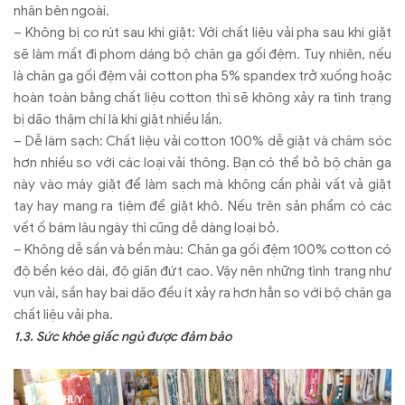
nhân bên ngoài.
– Không bị co rút sau khi giặt: Với chất liệu vải pha sau khi giặt
sẽ làm mất đi phom dáng bộ chăn ga gối đệm. Tuy nhiên, nếu
là chăn ga gối đệm vải cotton pha 5% spandex trở xuống hoặc
hoàn toàn bằng chất liệu cotton thì sẽ không xảy ra tình trạng
bị dão thậm chí là khi giặt nhiều lần.
– Dễ làm sạch: Chất liệu vải cotton 100% dễ giặt và chăm sóc
hơn nhiều so với các loại vải thông. Bạn có thể bỏ bộ chăn ga
này vào máy giặt để làm sạch mà không cần phải vất vả giặt
tay hay mang ra tiệm để giặt khô. Nếu trên sản phẩm có các
vết ố bám lâu ngày thì cũng dễ dàng loại bỏ.
– Không dễ sần và bền màu: Chăn ga gối đệm 100% cotton có
độ bền kéo dài, độ giãn đứt cao. Vậy nên những tình trạng như
vụn vải, sần hay bai dão đều ít xảy ra hơn hẳn so với bộ chăn ga
chất liệu vải pha.
1.3. Sức khỏe giấc ngủ được đảm bảo