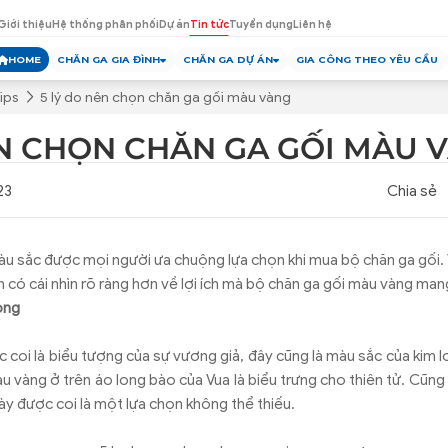
Giới thiệu
Hệ thống phân phối
Dự án
Tin tức
Tuyển dụng
Liên hệ
HOME
CHĂN GA GIA ĐÌNH
CHĂN GA DỰ ÁN
GIA CÔNG THEO YÊU CẦU
ips
5 lý do nên chọn chăn ga gối màu vàng
ÊN CHỌN CHĂN GA GỐI MÀU 
23
Chia sẻ
u sắc được mọi người ưa chuộng lựa chọn khi mua bộ chăn ga gối. 
n có cái nhìn rõ ràng hơn về lợi ích mà bộ chăn ga gối màu vàng mang
ọng
coi là biểu tượng của sự vương giả, đây cũng là màu sắc của kim lo
vàng ở trên áo long bào của Vua là biểu trưng cho thiên tử. Cũng b
ày được coi là một lựa chọn không thể thiếu.