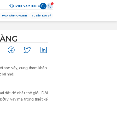
0
0283.949.0384
MUA SẮM ONLINE
TUYỂN ĐẠI LÝ
VÀNG
Vì sao vậy, cùng tham khảo
 lại nhé!
ại đắt đỏ nhất thế giới. Đối
ởi vì vậy mà trong thiết kế