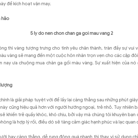
ày để kích hoạt vận may.
n hảo
g thì vàng tượng trưng cho tình yêu chân thành, tràn đầy sự vui vẻ 
àu vàng sẽ mang đến một cuộc hôn nhân trọn vẹn cho các cặp đôi
ện nay ưa chuộng mua chăn ga gối màu vàng. Sự xuất hiện của nó
 lượng
ính là giải pháp tuyệt vời để lấy lại căng thẳng sau những phút giâ
này cũng hiệu quả hơn với người hướng ngoại, trẻ nhỏ. Tuy nhiên 
sẽ khiến trẻ quấy khóc, khó chịu, bởi vậy mà chúng tôi khuyên bạn 
hòng là hợp lý rồi, điều dó sẽ tăng cảm giác hạnh phúc và lạc quan 
ười hay căng thẳng, dễ rung động quá nhanh thì thay vì sử dụng c