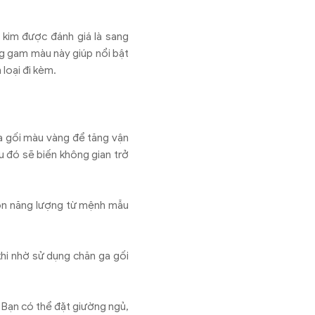
kim được đánh giá là sang
ằng gam màu này giúp nổi bật
loại đi kèm.
a gối màu vàng để tăng vận
u đó sẽ biến không gian trở
uồn năng lượng từ mệnh mẫu
hi nhờ sử dụng chăn ga gối
 Bạn có thể đặt giường ngủ,