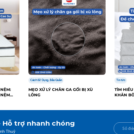
Cách Sử Dụng, Bảo Quản
Tin tức
 NỆM:
MẸO XỬ LÝ CHĂN GA GỐI BỊ XÙ
TÌM HIỂU
 NỆM
LÔNG
KHĂN B
- Hỗ trợ nhanh chóng
anh Thuỷ