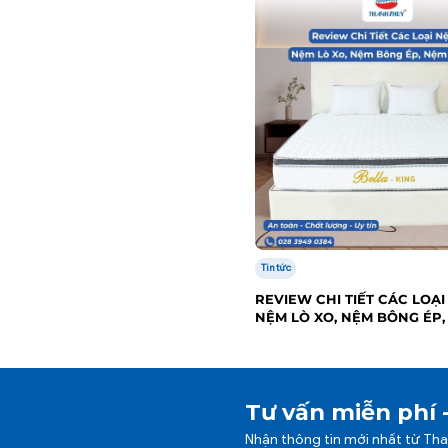
Tin tức
REVIEW CHI TIẾT CÁC LOẠI
NỆM LÒ XO, NỆM BÔNG ÉP,
CAO SU
Tư vấn miễn phí 
Nhận thông tin mới nhất từ Th