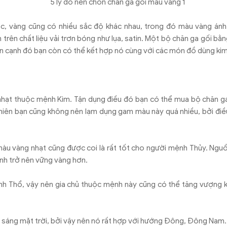
c, vàng cũng có nhiều sắc độ khác nhau, trong đó màu vàng ánh 
 trên chất liệu vải trơn bóng như lụa, satin. Một bộ chăn ga gối b
 cạnh đó bạn còn có thể kết hợp nó cùng với các món đồ dùng kim 
hạt thuộc mệnh Kim. Tận dụng điều đó bạn có thể mua bộ chăn g
 nhiên bạn cũng không nên lạm dụng gam màu này quá nhiều, bởi điề
àu vàng nhạt cũng được coi là rất tốt cho người mệnh Thủy. Ng
ệnh trở nên vững vàng hơn.
 Thổ, vậy nên gia chủ thuộc mệnh này cũng có thể tăng vượng k
 sáng mặt trời, bởi vậy nên nó rất hợp với hướng Đông, Đông Nam.