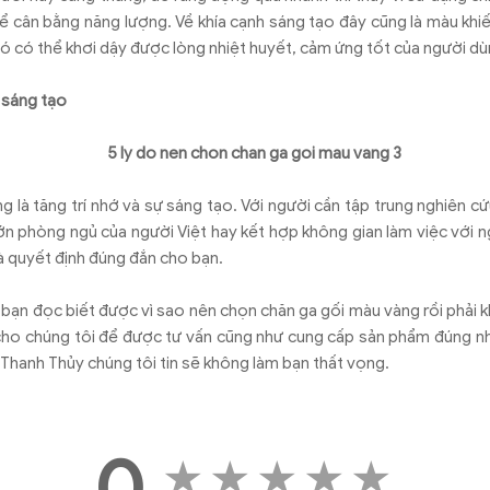
 cân bằng năng lượng. Về khía cạnh sáng tạo đây cũng là màu khi
ó có thể khơi dậy được lòng nhiệt huyết, cảm ứng tốt của người d
 sáng tạo
g là tăng trí nhớ và sự sáng tạo. Với người cần tập trung nghiên c
lớn phòng ngủ của người Việt hay kết hợp không gian làm việc với n
à quyết định đúng đắn cho bạn.
ng bạn đọc biết được vì sao nên chọn chăn ga gối màu vàng rồi phả
y cho chúng tôi để được tư vấn cũng như cung cấp sản phẩm đúng n
 Thanh Thủy chúng tôi tin sẽ không làm bạn thất vọng.
0
★
★
★
★
★