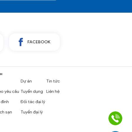
FACEBOOK
NH
Dự án
Tin tức
eo yêu cầu
Tuyển dụng
Liên hệ
 đình
Đối tác đại lý
ch sạn
Tuyển đại lý