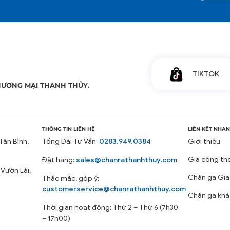
TIKTOK
HƯƠNG MẠI THANH THỦY.
THÔNG TIN LIÊN HỆ
LIÊN KẾT NHA
Tân Bình,
Tổng Đài Tư Vấn:
0283.949.0384
Giới thiệu
Gia công th
Đặt hàng:
sales@chanrathanhthuy.com
 Vườn Lài,
Chăn ga Gia
Thắc mắc, góp ý:
customerservice@chanrathanhthuy.com
Chăn ga khá
Thời gian hoạt động: Thứ 2 – Thứ 6 (7h30
– 17h00)