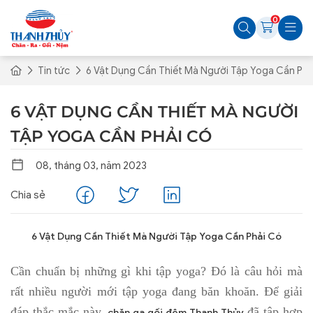
0
Tin tức
6 Vật Dụng Cần Thiết Mà Người Tập Yoga Cần Phả
6 VẬT DỤNG CẦN THIẾT MÀ NGƯỜI
TẬP YOGA CẦN PHẢI CÓ
08, tháng 03, năm 2023
Chia sẻ
6 Vật Dụng Cần Thiết Mà Người Tập Yoga Cần Phải Có
Cần chuẩn bị những gì khi tập yoga? Đó là câu hỏi mà
rất nhiều người mới tập yoga đang băn khoăn. Để giải
đáp thắc mắc này,
đã tập hợp
chăn ga gối đệm Thanh Thủy