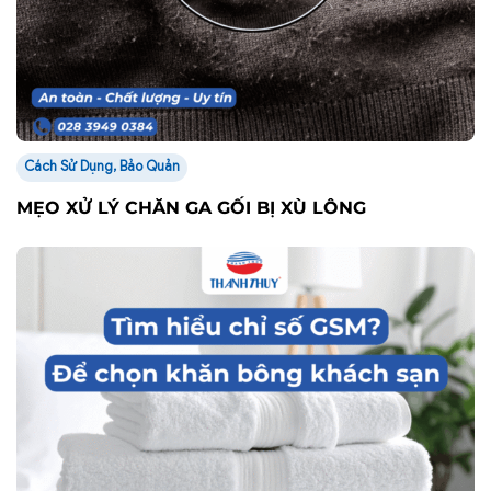
Cách Sử Dụng, Bảo Quản
MẸO XỬ LÝ CHĂN GA GỐI BỊ XÙ LÔNG