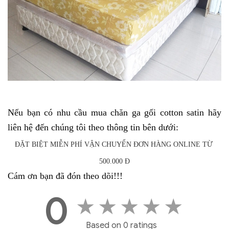
Nếu bạn có nhu cầu mua chăn ga gối cotton satin hãy 
liên hệ đến chúng tôi theo thông tin bên dưới:
ĐẶT BIỆT MIỄN PHÍ VẬN CHUYỂN ĐƠN HÀNG ONLINE TỪ 
500.000 Đ
Cám ơn bạn đã đón theo dõi!!!
0
★
★
★
★
★
Based on 0 ratings