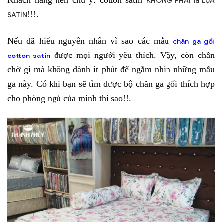
Khách hàng nên chú ý: cotton satin 
KHÔNG PHẢI là LỤA 
!!!.
SATIN
Nếu đã hiểu nguyên nhân vì sao các mẫu 
chăn ga gối 
 được mọi người yêu thích. Vậy, còn chần 
cotton satin
chờ gì mà không dành ít phút để ngắm nhìn những mẫu 
ga này. Có khi bạn sẽ tìm được bộ chăn ga gối thích hợp 
cho phòng ngủ của mình thì sao!!. 