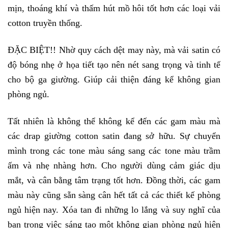
mịn, thoáng khí và thấm hút mồ hôi tốt hơn các loại vải 
cotton truyền thống. 
ĐẶC BIỆT!! Nhờ quy cách dệt may này, mà vải satin có 
độ bóng nhẹ ở họa tiết tạo nên nét sang trọng và tinh tế 
cho bộ ga giường. Giúp cải thiện đáng kể không gian 
phòng ngủ.
Tất nhiên là không thể không kể đến các gam màu mà 
các drap giường cotton satin đang sở hữu. Sự chuyển 
mình trong các tone màu sáng sang các tone màu trầm 
ấm và nhẹ nhàng hơn. Cho người dùng cảm giác dịu 
mắt, và cân bằng tâm trạng tốt hơn. Đồng thời, các gam 
màu này cũng sẵn sàng cân hết tất cả các thiết kế phòng 
ngủ hiện nay. Xóa tan đi những lo lắng và suy nghĩ của 
bạn trong việc sáng tạo một không gian phòng ngủ hiện 