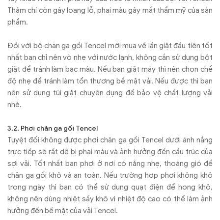
Thậm chí còn gây loang lỗ, phai màu gây mất thẩm mỹ của sản
phẩm.
Đối với bộ chăn ga gối Tencel mới mua về lần giặt đầu tiên tốt
nhất bạn chỉ nên vò nhẹ với nước lạnh, không cần sử dụng bột
giặt để tránh làm bạc màu. Nếu bạn giặt máy thì nên chọn chế
độ nhẹ để tránh làm tổn thương bề mặt vải. Nếu được thì bạn
nên sử dụng túi giặt chuyên dụng để bảo vệ chất lượng vải
nhé.
3.2. Phơi chăn ga gối Tencel
Tuyệt đối không được phơi chăn ga gối Tencel dưới ánh nắng
trực tiếp sẽ rất dễ bị phai màu và ảnh hưởng đến cấu trúc của
sợi vải. Tốt nhất bạn phơi ở nơi có nắng nhẹ, thoáng gió để
chăn ga gối khô và an toàn. Nếu trường hợp phơi không khô
trong ngày thì bạn có thể sử dụng quạt điện để hong khô,
không nên dùng nhiệt sấy khô vì nhiệt độ cao có thể làm ảnh
hưởng đến bề mặt của vải Tencel.