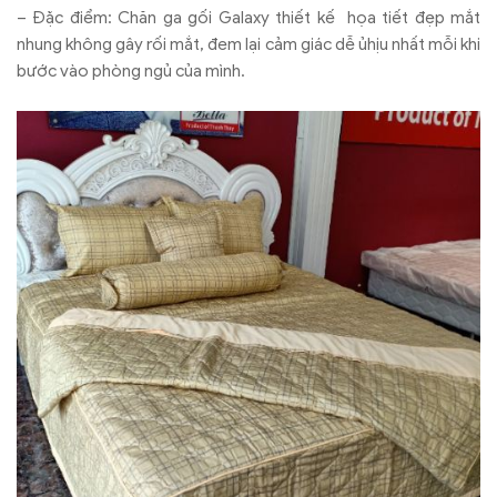
– Đặc điểm: Chăn ga gối Galaxy thiết kế họa tiết đẹp mắt
nhung không gây rối mắt, đem lại cảm giác dễ ủhịu nhất mỗi khi
bước vào phòng ngủ của mình.