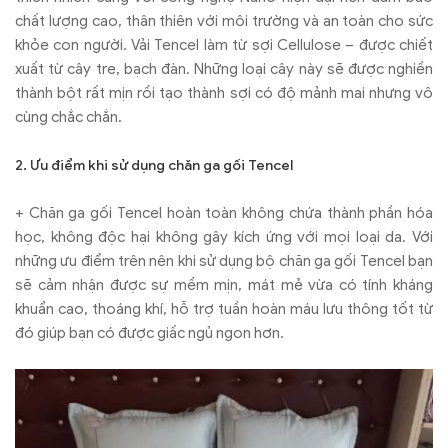
chất lượng cao, thân thiên với môi trường và an toàn cho sức
khỏe con người. Vải Tencel làm từ sợi Cellulose – được chiết
xuất từ cây tre, bạch đàn. Những loại cây này sẽ được nghiền
thành bột rất mịn rồi tạo thành sợi có độ mảnh mai nhưng vô
cùng chắc chắn.
2. Ưu điểm khi sử dụng chăn ga gối Tencel
+ Chăn ga gối Tencel hoàn toàn không chứa thành phần hóa
học, không độc hại không gây kích ứng với mọi loại da. Với
những ưu điểm trên nên khi sử dụng bộ chăn ga gối Tencel bạn
sẽ cảm nhận được sự mềm mịn, mát mẻ vừa có tính kháng
khuẩn cao, thoáng khí, hỗ trợ tuần hoàn máu lưu thông tốt từ
đó giúp bạn có được giấc ngủ ngon hơn.