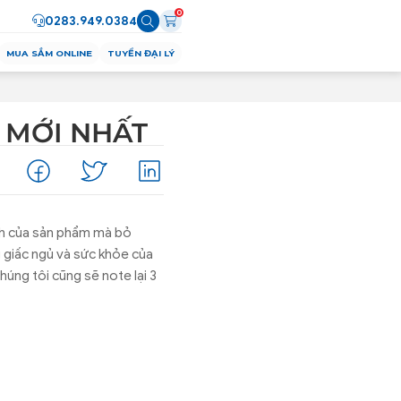
0
0283.949.0384
MUA SẮM ONLINE
TUYỂN ĐẠI LÝ
 MỚI NHẤT
ành của sản phẩm mà bỏ
g giấc ngủ và sức khỏe của
húng tôi cũng sẽ note lại 3