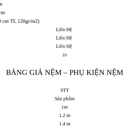
m
 cm
0 cm TL 120gr/m2)
Liên Hệ
Liên Hệ
Liên Hệ
10
BẢNG GIÁ NỆM – PHỤ KIỆN NỆM
STT
Sản phẩm
1m
1.2 m
1.4 m