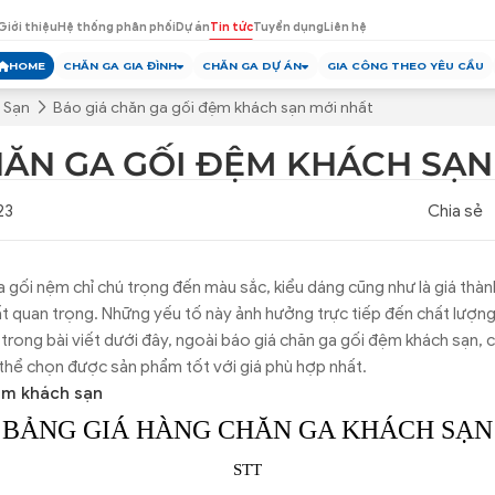
Giới thiệu
Hệ thống phân phối
Dự án
Tin tức
Tuyển dụng
Liên hệ
HOME
CHĂN GA GIA ĐÌNH
CHĂN GA DỰ ÁN
GIA CÔNG THEO YÊU CẦU
 Sạn
Báo giá chăn ga gối đệm khách sạn mới nhất
HĂN GA GỐI ĐỆM KHÁCH SẠN
23
Chia sẻ
a gối nệm chỉ chú trọng đến màu sắc, kiểu dáng cũng như là giá th
rất quan trọng. Những yếu tố này ảnh hưởng trực tiếp đến chất lượn
 trong bài viết dưới đây, ngoài báo giá chăn ga gối đệm khách sạn, c
 thể chọn được sản phẩm tốt với giá phù hợp nhất.
đệm khách sạn
BẢNG GIÁ HÀNG CHĂN GA KHÁCH SẠN
STT