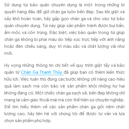
S
ử dụng t
úi b
ảo quản chuy
ên d
ụng l
à m
ột trong những b
í
quy
ết h
àng
đ
ầu
đ
ể giữ ch
ăn ga lu
ôn b
ền
đ
ẹp. Sau khi giặt v
à
s
ấy kh
ô hoàn toàn, hãy g
ấp gọn ch
ăn ga v
à cho vào túi b
ảo
quản chuy
ên d
ụng. T
úi này giúp s
ản phẩm tr
ánh
đư
ợc bụi bẩn,
ẩm mốc v
à côn trùng.
Đ
ặc biệt, việc bảo quản trong t
úi giúp
ch
ăn ga kh
ông b
ị phai m
àu do ti
ếp x
úc tr
ực tiếp với
ánh n
ắng
hoặc
đ
èn chi
ếu s
áng, duy trì màu s
ắc v
à ch
ất l
ư
ợng vải nh
ư
m
ới.
Hy v
ọng những th
ông tin chi ti
ết về quy tr
ình gi
ặt tẩy v
à b
ảo
quản từ
Ch
ăn Ga Thanh Th
ủy
đ
ã giúp b
ạn c
ó thêm ki
ến thức
hữu
ích. Vi
ệc tu
ân th
ủ
đ
úng các b
ư
ớc kh
ông ch
ỉ n
âng cao hi
ệu
quả l
àm s
ạch m
à còn b
ảo vệ sản phẩm khỏi những h
ư h
ại
kh
ông
đ
áng có. M
ột chiếc ch
ăn ga s
ạch sẽ, bền
đ
ẹp kh
ông ch
ỉ
mang lại cảm gi
ác tho
ải m
ái mà còn th
ể hiện sự chuy
ên nghi
ệp.
Đ
ể t
ìm hi
ểu th
êm v
ề c
ác s
ản phẩm ch
ăn ga g
ối nệm chất
l
ư
ợng cao, h
ãy liên h
ệ với ch
úng tôi
đ
ể
đư
ợc t
ư v
ấn v
à l
ựa
chọn sản phẩm ph
ù h
ợp.