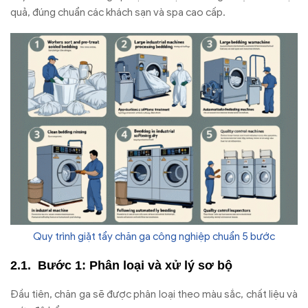
quả,
đ
úng chu
ẩn c
ác khách s
ạn v
à spa cao c
ấp.
Quy trình giặt tẩy chăn ga công nghiệp chuẩn 5 bước
B
ư
ớc 1: Ph
ân lo
ại v
à x
ử l
ý s
ơ b
ộ
Đ
ầu ti
ên, ch
ăn ga s
ẽ
đư
ợc ph
ân lo
ại theo m
àu s
ắc, chất liệu v
à