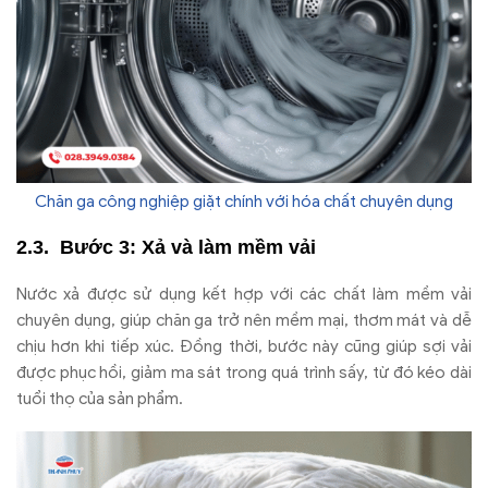
Chăn ga công nghiệp giặt chính với hóa chất chuyên dụng
B
ư
ớc 3: Xả v
à làm m
ềm vải
N
ư
ớc xả
đư
ợc sử dụng kết hợp với c
ác ch
ất l
àm m
ềm vải
chuy
ên d
ụng, gi
úp ch
ăn ga tr
ở n
ên m
ềm mại, th
ơm m
át và d
ễ
chịu h
ơn khi ti
ếp x
úc.
Đ
ồng thời, b
ư
ớc n
ày c
ũng gi
úp s
ợi vải
đư
ợc phục hồi, giảm ma s
át trong quá trình s
ấy, từ
đ
ó kéo dài
tu
ổi thọ của sản phẩm.