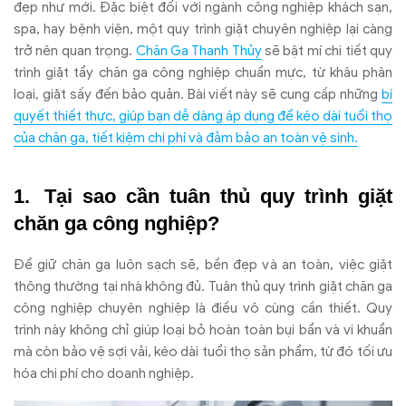
đ
ẹp nh
ư m
ới.
Đ
ặc biệt
đ
ối với ng
ành công nghi
ệp kh
ách s
ạn,
spa, hay bệnh viện, một quy tr
ình gi
ặt chuy
ên nghi
ệp lại c
àng
tr
ở n
ên quan tr
ọng.
Ch
ăn Ga Thanh Th
ủy
sẽ bật m
í chi ti
ết quy
tr
ình gi
ặt tẩy ch
ăn ga c
ông nghi
ệp chuẩn mực, từ kh
âu phân
lo
ại, giặt sấy
đ
ến bảo quản. B
ài vi
ết n
ày s
ẽ cung cấp những
b
í
quy
ết thiết thực, gi
úp b
ạn dễ d
àng áp d
ụng
đ
ể k
éo dài tu
ổi thọ
của ch
ăn ga, ti
ết kiệm chi ph
í và
đ
ảm bảo an to
àn v
ệ sinh.
T
ại sao cần tu
ân th
ủ quy tr
ình gi
ặt
ch
ăn ga c
ông nghi
ệp?
Đ
ể giữ ch
ăn ga lu
ôn s
ạch sẽ, bền
đ
ẹp v
à an toàn, vi
ệc giặt
th
ông th
ư
ờng tại nh
à không
đ
ủ. Tu
ân th
ủ quy tr
ình gi
ặt ch
ăn ga
c
ông nghi
ệp chuy
ên nghi
ệp l
à
đi
ều v
ô cùng c
ần thiết. Quy
tr
ình này không ch
ỉ gi
úp lo
ại bỏ ho
àn toàn b
ụi bẩn v
à vi khu
ẩn
m
à còn b
ảo vệ sợi vải, k
éo dài tu
ổi thọ sản phẩm, từ
đ
ó t
ối
ưu
h
óa chi phí cho doanh nghi
ệp.