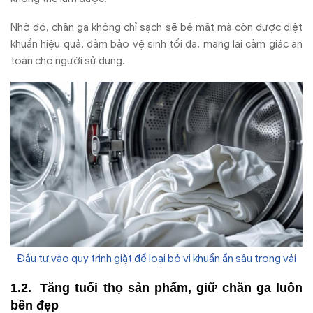
Nhờ
đ
ó, ch
ăn ga kh
ông ch
ỉ sạch sẽ bề mặt m
à còn
đư
ợc diệt
khuẩn hiệu quả,
đ
ảm bảo vệ sinh tối
đa, mang l
ại cảm gi
ác an
toàn cho ng
ư
ời sử dụng.
Đầu tư vào quy trình giặt để loại bỏ vi khuẩn ẩn sâu trong vải
T
ăng tu
ổi thọ sản phẩm, giữ ch
ăn ga lu
ôn
b
ền
đ
ẹp