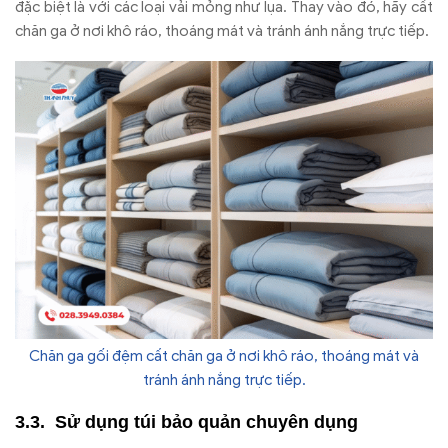
đ
ặc biệt l
à v
ới c
ác lo
ại vải mỏng nh
ư l
ụa. Thay v
ào
đ
ó, hãy c
ất
ch
ăn ga
ở n
ơi kh
ô ráo, thoáng mát và tránh ánh n
ắng trực tiếp.
Chăn ga gối đệm cất chăn ga ở nơi khô ráo, thoáng mát và
tránh ánh nắng trực tiếp.
Sử dụng t
úi b
ảo quản chuy
ên d
ụng