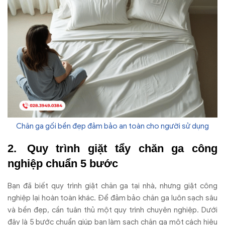
Chăn ga gối bền đẹp đảm bảo an toàn cho người sử dụng
Quy trình gi
ặt tẩy ch
ăn ga c
ông
nghi
ệp chuẩn 5 b
ư
ớc
B
ạn
đ
ã bi
ết quy tr
ình gi
ặt ch
ăn ga t
ại nh
à, nh
ưng gi
ặt c
ông
nghi
ệp lại ho
àn toàn khác.
Đ
ể
đ
ảm bảo ch
ăn ga lu
ôn s
ạch s
âu
và b
ền
đ
ẹp, cần tu
ân th
ủ một quy tr
ình chuyên nghi
ệp. D
ư
ới
đ
ây là 5 b
ư
ớc chuẩn gi
úp b
ạn l
àm s
ạch ch
ăn ga m
ột c
ách hi
ệu