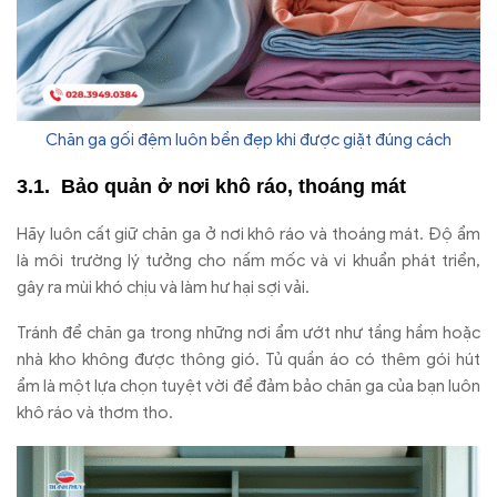
Chăn ga gối đệm luôn bền đẹp khi được giặt đúng cách
B
ảo quản ở n
ơi kh
ô ráo, thoáng mát
Hãy luôn c
ất giữ ch
ăn ga
ở n
ơi kh
ô ráo và thoáng mát.
Đ
ộ ẩm
l
à môi tr
ư
ờng l
ý t
ư
ởng cho nấm mốc v
à vi khu
ẩn ph
át tri
ển,
g
ây ra mùi khó ch
ịu v
à làm h
ư h
ại sợi vải.
Tr
ánh
đ
ể ch
ăn ga trong nh
ững n
ơi
ẩm
ư
ớt nh
ư t
ầng hầm hoặc
nh
à kho không
đư
ợc th
ông gió. T
ủ quần
áo có thêm gói hút
ẩm l
à m
ột lựa chọn tuyệt vời
đ
ể
đ
ảm bảo ch
ăn ga c
ủa bạn lu
ôn
khô ráo và th
ơm tho.