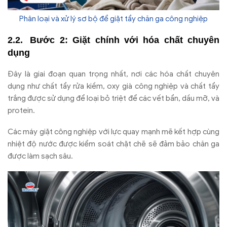
Phân loại và xử lý sơ bộ để giặt tẩy chăn ga công nghiệp
B
ư
ớc 2: Giặt ch
ính v
ới h
óa ch
ất chuy
ên
d
ụng
Đây là giai đoạn quan trọng nhất, nơi các hóa chất chuyên
dụng như chất tẩy rửa kiềm, oxy già công nghiệp và chất tẩy
trắng được sử dụng để loại bỏ triệt để các vết bẩn, dầu mỡ, và
protein.
Các máy giặt công nghiệp với lực quay mạnh mẽ kết hợp cùng
nhiệt độ nước được kiểm soát chặt chẽ sẽ đảm bảo chăn ga
được làm sạch sâu.