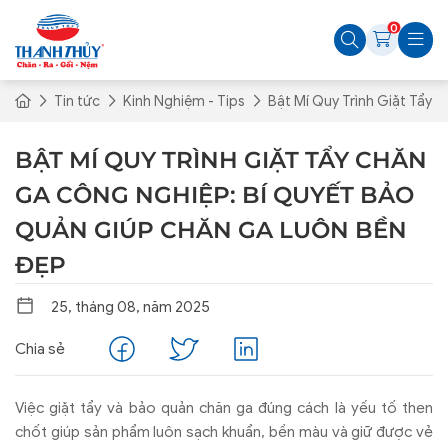
0
Tin tức
Kinh Nghiệm - Tips
Bật Mí Quy Trình Giặt Tẩy
BẬT MÍ QUY TRÌNH GIẶT TẨY CHĂN
GA CÔNG NGHIỆP: BÍ QUYẾT BẢO
QUẢN GIÚP CHĂN GA LUÔN BỀN
ĐẸP
25, tháng 08, năm 2025
Chia sẻ
Vi
ệc giặt tẩy v
à b
ảo quản ch
ăn ga đ
úng cách là y
ếu tố then
chốt gi
úp s
ản phẩm lu
ôn s
ạch khuẩn, bền m
àu và gi
ữ
đư
ợc vẻ