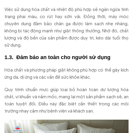
Vi
ệc sử dụng h
óa ch
ất v
à nhi
ệt
đ
ộ ph
ù h
ợp sẽ ng
ăn ng
ừa t
ình
tr
ạng phai m
àu, co rút hay s
ờn vải.
Đ
ồng thời, m
áy móc
chuyên d
ụng
đ
ảm bảo ch
ăn ga đư
ợc l
àm s
ạch nhẹ nh
àng,
không b
ị t
ác
đ
ộng mạnh nh
ư gi
ặt th
ông th
ư
ờng. Nhờ
đ
ó, ch
ất
l
ư
ợng v
à
đ
ộ bền của sản phẩm
đư
ợc duy tr
ì, kéo dài tu
ổi thọ
sử dụng.
Đ
ảm bảo an to
àn cho ng
ư
ời sử dụng
Hóa chất và phương pháp giặt không phù hợp có thể gây kích
ứng da, dị ứng và các vấn đề sức khỏe khác.
Quy trình chuẩn mực giúp loại bỏ hoàn toàn dư lượng hóa
chất, vi khuẩn và nấm mốc, mang lại một sản phẩm sạch sẽ, an
toàn tuyệt đối. Điều này đặc biệt cần thiết trong các môi
trường nhạy cảm như bệnh viện và khách sạn.