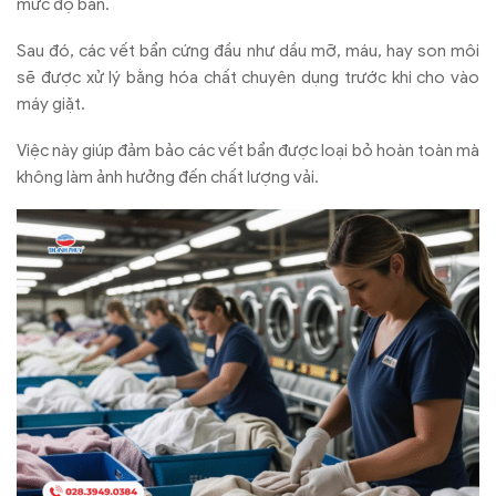
m
ức
đ
ộ bẩn.
Sau
đ
ó, các v
ết bẩn cứng
đ
ầu nh
ư d
ầu mỡ, m
áu, hay son môi
s
ẽ
đư
ợc xử l
ý b
ằng h
óa ch
ất chuy
ên d
ụng tr
ư
ớc khi cho v
ào
máy gi
ặt.
Việc này giúp đảm bảo các vết bẩn được loại bỏ hoàn toàn mà
không làm ảnh hưởng đến chất lượng vải.