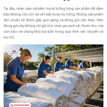
T
ại
đ
ây, nhân viên s
ẽ kiểm tra kỹ l
ư
ỡng từng sản phẩm
đ
ể
đ
ảm
bảo kh
ông còn sót l
ại vết bẩn hoặc h
ư h
ỏng. Những sản phẩm
đ
ạt chuẩn sẽ
đư
ợc gấp gọn g
àng và
đ
óng gói c
ẩn thận. Việc
đ
óng gói này không ch
ỉ giữ cho ch
ăn ga s
ạch sẽ, th
ơm tho, m
à
còn b
ảo vệ ch
úng kh
ỏi bụi bẩn trong qu
á trình v
ận chuyển v
à
l
ưu tr
ữ
.