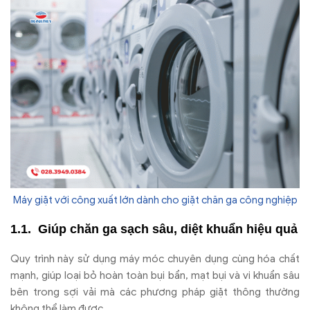
Máy giặt với công xuất lớn dành cho giặt chăn ga công nghiệp
Gi
úp ch
ăn ga s
ạch s
âu, di
ệt khuẩn hiệu quả
Quy tr
ình này s
ử dụng m
áy móc chuyên d
ụng c
ùng hóa ch
ất
mạnh, gi
úp lo
ại bỏ ho
àn toàn b
ụi bẩn, mạt bụi v
à vi khu
ẩn s
âu
bên trong s
ợi vải m
à các ph
ương ph
áp gi
ặt th
ông th
ư
ờng
kh
ông th
ể l
àm
đư
ợc.