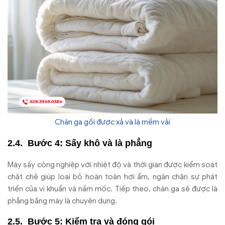
Chăn ga gối được xả và là mềm vải
B
ư
ớc 4: Sấy kh
ô và là ph
ẳng
Máy s
ấy c
ông nghi
ệp với nhiệt
đ
ộ v
à th
ời gian
đư
ợc kiểm so
át
ch
ặt chẽ gi
úp lo
ại bỏ ho
àn toàn h
ơi
ẩm, ng
ăn ch
ặn sự ph
át
tri
ển của vi khuẩn v
à n
ấm mốc. Tiếp theo, ch
ăn ga s
ẽ
đư
ợc l
à
ph
ẳng bằng m
áy là chuyên d
ụng.
B
ư
ớc 5: Kiểm tra v
à
đ
óng gói