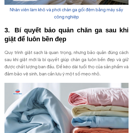
Nhân viên làm khô và phơi chăn ga gối đệm bằng máy sấy
công nghiệp
Bí quy
ết bảo quản ch
ăn ga sau khi
gi
ặt
đ
ể lu
ôn b
ền
đ
ẹp
Quy trình gi
ặt sạch l
à quan tr
ọng, nh
ưng b
ảo quản
đ
úng cách
sau khi gi
ặt mới l
à bí quy
ết gi
úp ch
ăn ga lu
ôn b
ền
đ
ẹp v
à gi
ữ
đư
ợc chất l
ư
ợng ban
đ
ầu.
Đ
ể k
éo dài tu
ổi thọ của sản phẩm v
à
đ
ảm bảo vệ sinh, bạn cần l
ưu
ý m
ột số mẹo nhỏ.