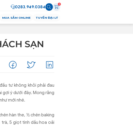
0
0283.949.0384
MUA SẮM ONLINE
TUYỂN ĐẠI LÝ
HÁCH SẠN
đầu tư không khỏi phải đau
i gợi ý dưới đây. Mong rằng
 như mới nhé.
chén hàn the, ½ chén baking
rà, 5 giọt tinh dầu hoa oải