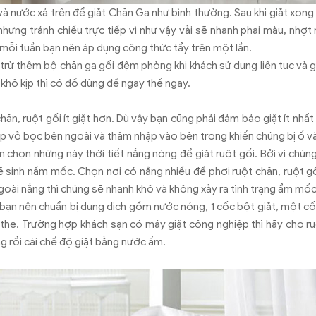
à nước xả trên để giặt Chăn Ga như bình thường. Sau khi giặt xon
nhưng tránh chiếu trực tiếp vì như vậy vải sẽ nhanh phai màu, nhợt
ì mỗi tuần bạn nên áp dụng công thức tẩy trên một lần.
 trừ thêm bộ chăn ga gối đệm phòng khi khách sử dụng liên tục và gặ
a khô kịp thì có đồ dùng để ngay thế ngay.
hăn, ruột gối ít giặt hơn. Dù vậy bạn cũng phải đảm bảo giặt ít nhất
p vỏ bọc bên ngoài và thâm nhập vào bên trong khiến chúng bị ố v
chọn những này thời tiết nắng nóng để giặt ruột gối. Bởi vì chúng
sinh nấm mốc. Chọn nơi có nắng nhiều để phơi ruột chăn, ruột gố
ngoài nắng thì chúng sẽ nhanh khô và không xảy ra tình trạng ẩm mố
ối bạn nên chuẩn bị dung dịch gồm nước nóng, 1 cốc bột giặt, một cố
n the. Trường hợp khách sạn có máy giặt công nghiệp thì hãy cho ru
g rồi cài chế độ giặt bằng nước ấm.