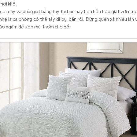
phơi khô.
có máy và phải giặt bằng tay thì bạn hãy hòa hỗn hợp giặt với nướ
hẹ là xà phòng có thể tẩy đi bụi bẩn rồi. Đừng quên xả nhiều lầ
vào ngâm để ướp mùi thơm cho gối.