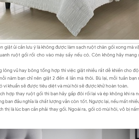
n giặt ủi cần lưu ý là không được làm sạch ruột chăn gối xong mà vặ
uanh ruột gối rồi cho vào máy sấy nếu có. Còn không hãy mang r
 lông vũ hay bông tổng hợp thì việc giặt nhiều rất dễ khiến cho đ
mỗi năm bạn chỉ nên giặt 2 đến 4 lần mà thôi. Bù lại, mỗi tuần bạn
đó vi khuẩn sẽ được tiêu diệt và mùi hôi sẽ được khử hoàn toàn.
ch hợp thay ruột gối thì bạn hãy gấp đôi rối lại và ép không khi ra n
g ban đầu nghĩa là chất lượng vẫn còn tốt. Ngược lại, nếu mất nhiều t
h thị là lúc bạn cần phải thay gối. Ngoài ra, gối có mùi hôi, vỏ bị 