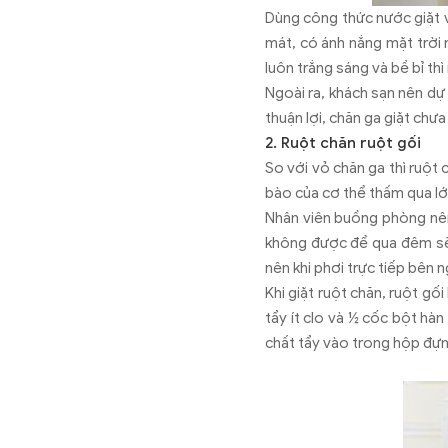
Dùng công thức nước giặt v
mát, có ánh nắng mặt trời 
luôn trắng sáng và bề bỉ th
Ngoài ra, khách sạn nên dự
thuận lợi, chăn ga giặt chư
2. Ruột chăn ruột gối
So với vỏ chăn ga thì ruột c
bào của cơ thể thấm qua lớ
Nhân viên buồng phòng nên 
không được để qua đêm sẽ 
nên khi phơi trực tiếp bên 
Khi giặt ruột chăn, ruột g
tẩy ít clo và ½ cốc bột hà
chất tẩy vào trong hộp đựn