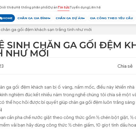
Giới thiệu
Hệ thống phân phối
Dự án
Tin tức
Tuyển dụng
Liên hệ
HOME
CHĂN GA GIA ĐÌNH
CHĂN GA DỰ ÁN
GIA CÔNG THEO YÊU CẦU
h chăn ga gối đệm khách sạn trắng tinh như mới
VỆ SINH CHĂN GA GỐI ĐỆM K
H NHƯ MỚI
23
Chia sẻ
hăn ga gối đệm khách sạn bị ố vàng, nấm mốc, điều này khiến nhà 
i kinh nghiệm đúc kết nhiều năm trong nghề chúng tôi chia sẻ một và
có thể học hỏi được bí quyết giúp chăn ga gối đệm luôn trắng sáng
i
bạn cần pha chế nước giặt theo công thức gồm ½ chén bột giặt, ½ 
mềm vải bạn hãy dùng công thức ½ chén giấm, 10 giọt tinh dầu hoa t