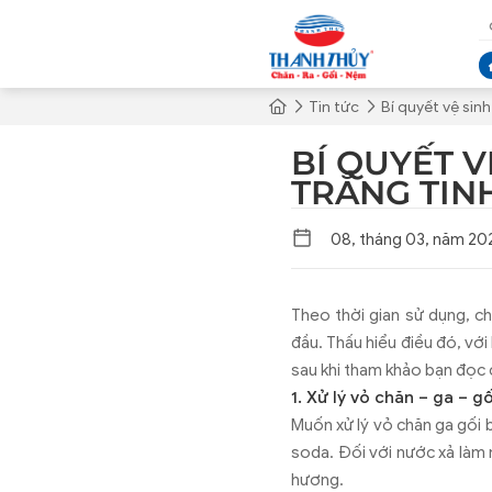
Tin tức
Bí quyết vệ sin
BÍ QUYẾT 
TRẮNG TIN
08, tháng 03, năm 20
Theo thời gian sử dụng, c
đầu. Thấu hiểu điều đó, vớ
sau khi tham khảo bạn đọc 
1. Xử lý vỏ chăn – ga – gố
Muốn xử lý vỏ chăn ga gối 
soda. Đối với nước xả làm 
hương.