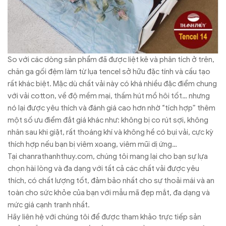
So với các dòng sản phẩm đã được liệt kê và phân tích ở trên,
chăn ga gối đệm làm từ lụa tencel sở hữu đặc tính và cấu tạo
rất khác biệt. Mặc dù chất vải này có khá nhiều đặc điểm chung
với vải cotton, về độ mềm mại, thấm hút mồ hôi tốt… nhưng
nó lại được yêu thích và đánh giá cao hơn nhờ “tích hợp” thêm
một số ưu điểm đắt giá khác như: không bị co rút sợi, không
nhăn sau khi giặt, rất thoáng khí và không hề có bụi vải, cực kỳ
thích hợp nếu bạn bị viêm xoang, viêm mũi dị ứng…
Tại chanrathanhthuy.com, chúng tôi mang lại cho bạn sự lựa
chọn hài lòng và đa dạng với tất cả các chất vải được yêu
thích, có chất lượng tốt, đảm bảo nhất cho sự thoải mái và an
toàn cho sức khỏe của bạn với mẫu mã đẹp mắt, đa dạng và
mức giá cạnh tranh nhất.
Hãy liên hệ với chúng tôi để được tham khảo trực tiếp sản