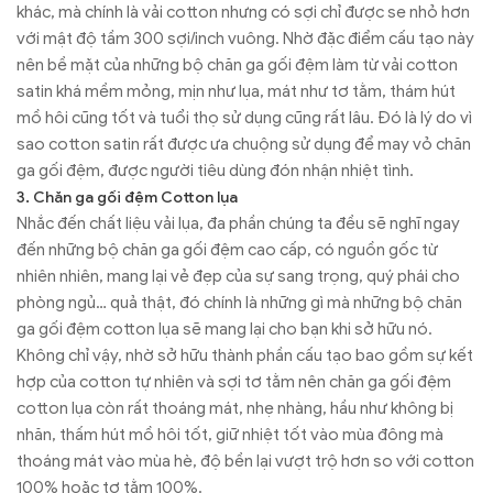
khác, mà chính là vải cotton nhưng có sợi chỉ được se nhỏ hơn
với mật độ tầm 300 sợi/inch vuông. Nhờ đặc điểm cấu tạo này
nên bề mặt của những bộ chăn ga gối đệm làm từ vải cotton
satin khá mềm mỏng, mịn như lụa, mát như tơ tằm, thám hút
mồ hôi cũng tốt và tuổi thọ sử dụng cũng rất lâu. Đó là lý do vì
sao cotton satin rất được ưa chuộng sử dụng để may vỏ chăn
ga gối đệm, được người tiêu dùng đón nhận nhiệt tình.
3. Chăn ga gối đệm Cotton lụa
Nhắc đến chất liệu vải lụa, đa phần chúng ta đều sẽ nghĩ ngay
đến những bộ chăn ga gối đệm cao cấp, có nguồn gốc từ
nhiên nhiên, mang lại vẻ đẹp của sự sang trọng, quý phái cho
phòng ngủ… quả thật, đó chính là những gì mà những bộ chăn
ga gối đệm cotton lụa sẽ mang lại cho bạn khi sở hữu nó.
Không chỉ vậy, nhờ sở hữu thành phần cấu tạo bao gồm sự kết
hợp của cotton tự nhiên và sợi tơ tằm nên chăn ga gối đệm
cotton lụa còn rất thoáng mát, nhẹ nhàng, hầu như không bị
nhăn, thấm hút mồ hôi tốt, giữ nhiệt tốt vào mùa đông mà
thoáng mát vào mùa hè, độ bền lại vượt trộ hơn so với cotton
100% hoặc tơ tằm 100%.