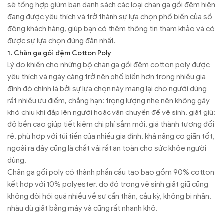
sẽ tổng hợp giùm bạn danh sách các loại chăn ga gối đệm hiện
đang được yêu thích và trở thành sự lựa chọn phổ biến của số
đông khách hàng, giúp bạn có thêm thông tin tham khảo và có
được sự lựa chọn đúng đắn nhất.
1. Chăn ga gối đệm Cotton Poly
Lý do khiến cho những bộ chăn ga gối đệm cotton poly được
yêu thích và ngày càng trở nên phổ biến hơn trong nhiều gia
đình đó chính là bởi sự lựa chọn này mang lại cho người dùng
rất nhiều ưu điểm, chẳng hạn: trọng lượng nhẹ nên không gây
khó chịu khi đắp lên người hoặc vận chuyển để vệ sinh, giặt giũ;
độ bền cao giúp tiết kiệm chi phí sắm mới, giá thành tương đối
rẻ, phù hợp với túi tiền của nhiều gia đình, khả năng co giãn tốt,
ngoài ra đây cũng là chất vải rất an toàn cho sức khỏe người
dùng.
Chăn ga gối poly có thành phần cấu tạo bao gồm 90% cotton
kết hợp với 10% polyester, do đó trong vệ sinh giặt giũ cũng
không đòi hỏi quá nhiều về sự cẩn thận, cầu kỳ, không bị nhăn,
nhàu dù giặt bằng máy và cũng rất nhanh khô.