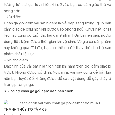
tương tự như lụa, tuy nhiên khi sờ vào bạn có cảm giác thô và
nóng hơn.
+ Ưu điểm
Chăn ga gối đệm vải satin đem lại vẻ đẹp sang trọng, giúp bạn
cảm giác dễ chịu hơn khi bước vào phòng ngủ. Chưa hết, chất
liệu này cũng có tuổi thọ lâu dài, ít nhăn hơn lụa nên giúp người
dùng tiết kiệm được thời gian khi vệ sinh. Về giá cả sản phẩm
này không quá đắt đỏ, bạn có thể nó để thay thế cho bộ sản
phẩm chất liệu lụa.
+ Nhược điểm
Đặc tính của vải satin là trơn nên khi nằm trên gối cảm giác bị
trượt, không được cố định. Ngoài ra, vải này cũng dễ bắt lửa
nên bạn tuyệt đối không được để các vật dụng dễ gây cháy ở
trong phòng ngủ.
3. Các bộ chăn ga gối đệm đẹp nên chọn
THANH THỦY TƠ TẰM 06