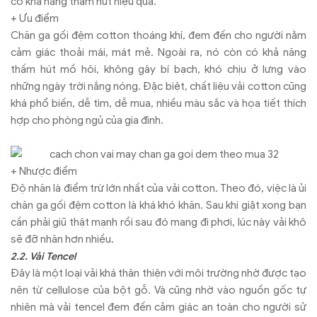
có khả năng thấm hút hiệu quả.
+ Ưu điểm
Chăn ga gối đệm cotton thoáng khí, đem đến cho người nằm
cảm giác thoải mái, mát mẻ. Ngoài ra, nó còn có khả năng
thấm hút mồ hôi, không gây bí bạch, khó chịu ở lưng vào
những ngày trời nắng nóng. Đặc biệt, chất liệu vải cotton cũng
khá phổ biến, dễ tìm, dễ mua, nhiều màu sắc và họa tiết thích
hợp cho phòng ngủ của gia đình.
+ Nhược điểm
Độ nhăn là điểm trừ lớn nhất của vải cotton. Theo đó, việc là ủi
chăn ga gối đệm cotton là khá khó khăn. Sau khi giặt xong bạn
cần phải giũ thật mạnh rồi sau đó mang đi phơi, lúc này vải khô
sẽ đỡ nhăn hơn nhiều.
2.2. Vải Tencel
Đây là một loại vải khá thân thiện với môi trường nhờ được tạo
nên từ cellulose của bột gỗ. Và cũng nhờ vào nguồn gốc tự
nhiên mà vải tencel đem đến cảm giác an toàn cho người sử