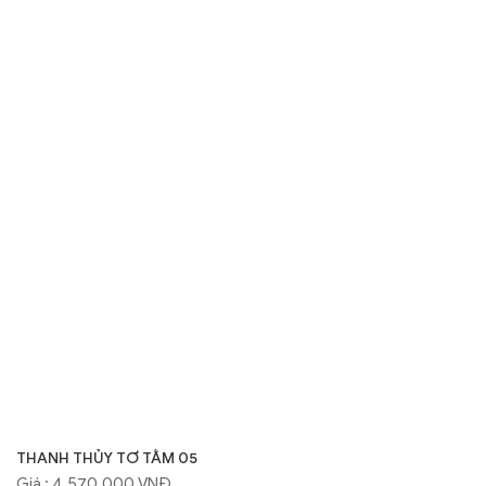
THANH THỦY TƠ TẰM 05
Giá : 4.570.000 VNĐ