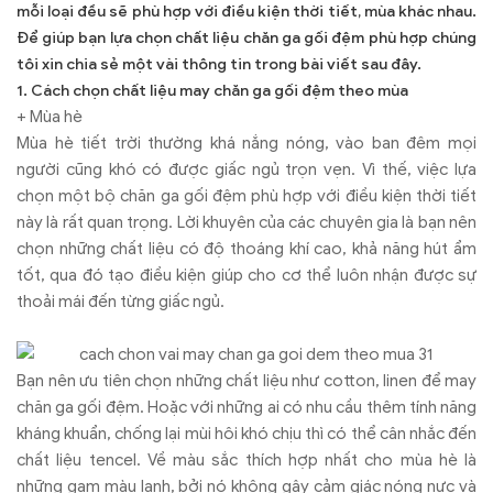
mỗi loại đều sẽ phù hợp với điều kiện thời tiết, mùa khác nhau.
Để giúp bạn lựa chọn chất liệu chăn ga gối đệm phù hợp chúng
tôi xin chia sẻ một vài thông tin trong bài viết sau đây.
1. Cách chọn chất liệu may chăn ga gối đệm theo mùa
+ Mùa hè
Mùa hè tiết trời thường khá nắng nóng, vào ban đêm mọi
người cũng khó có được giấc ngủ trọn vẹn. Vì thế, việc lựa
chọn một bộ chăn ga gối đệm phù hợp với điều kiện thời tiết
này là rất quan trọng. Lời khuyên của các chuyên gia là bạn nên
chọn những chất liệu có độ thoáng khí cao, khả năng hút ẩm
tốt, qua đó tạo điều kiện giúp cho cơ thể luôn nhận được sự
thoải mái đến từng giấc ngủ.
Bạn nên ưu tiên chọn những chất liệu như cotton, linen để may
chăn ga gối đệm. Hoặc với những ai có nhu cầu thêm tính năng
kháng khuẩn, chống lại mùi hôi khó chịu thì có thể cân nhắc đến
chất liệu tencel. Về màu sắc thích hợp nhất cho mùa hè là
những gam màu lạnh, bởi nó không gây cảm giác nóng nực và