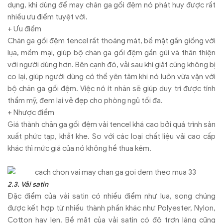
dụng, khi dùng để may chăn ga gối đệm nó phát huy được rất
nhiều ưu điểm tuyệt vời.
+ Ưu điểm
Chăn ga gối đệm tencel rất thoáng mát, bề mặt gần giống với
lụa, mềm mại, giúp bộ chăn ga gối đệm gần gũi và thân thiện
với người dùng hơn. Bên cạnh đó, vải sau khi giặt cũng không bị
co lại, giúp người dùng có thể yên tâm khi nó luôn vừa vặn với
bộ chăn ga gối đệm. Việc nó ít nhăn sẽ giúp duy trì được tính
thẩm mỹ, đem lại vẻ đẹp cho phòng ngủ tối đa.
+ Nhược điểm
Giá thành chăn ga gối đệm vải tencel khá cao bởi quá trình sản
xuất phức tạp, khắt khe. So với các loại chất liệu vải cao cấp
khác thì mức giá của nó không hề thua kém.
2.3. Vải satin
Đặc điểm của vải satin có nhiều điểm như lụa, song chúng
được kết hợp từ nhiều thành phần khác như Polyester, Nylon,
Cotton hay len. Bề mặt của vải satin có độ trơn láng cũng