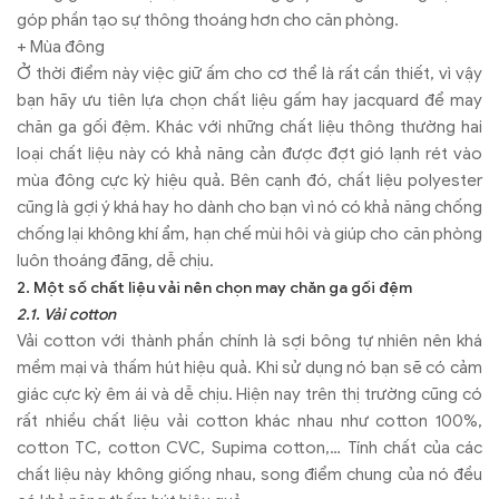
góp phần tạo sự thông thoáng hơn cho căn phòng.
+ Mùa đông
Ở thời điểm này việc giữ ấm cho cơ thể là rất cần thiết, vì vậy
bạn hãy ưu tiên lựa chọn chất liệu gấm hay jacquard để may
chăn ga gối đệm. Khác với những chất liệu thông thường hai
loại chất liệu này có khả năng cản được đợt gió lạnh rét vào
mùa đông cực kỳ hiệu quả. Bên cạnh đó, chất liệu polyester
cũng là gợi ý khá hay ho dành cho bạn vì nó có khả năng chống
chống lại không khí ẩm, hạn chế mùi hôi và giúp cho căn phòng
luôn thoáng đãng, dễ chịu.
2. Một số chất liệu vải nên chọn may chăn ga gối đệm
2.1. Vải cotton
Vải cotton với thành phần chính là sợi bông tự nhiên nên khá
mềm mại và thấm hút hiệu quả. Khi sử dụng nó bạn sẽ có cảm
giác cực kỳ êm ái và dễ chịu. Hiện nay trên thị trường cũng có
rất nhiều chất liệu vải cotton khác nhau như cotton 100%,
cotton TC, cotton CVC, Supima cotton,… Tính chất của các
chất liệu này không giống nhau, song điểm chung của nó đều