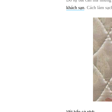
Do sự bất cẩn mà những 
khách sạn
. Cách làm sạc
Vết bẩn cà phê: