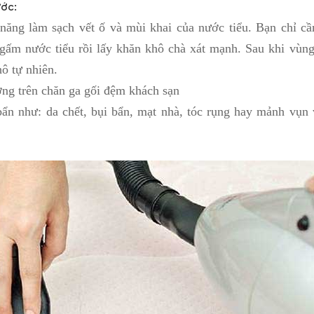
ước:
năng làm sạch vết ố và mùi khai của nước tiểu. Bạn chỉ cầ
gấm nước tiểu rồi lấy khăn khô chà xát mạnh. Sau khi vùng 
hô tự nhiên.
ờng trên chăn ga gối đệm khách sạn
bẩn như: da chết, bụi bẩn, mạt nhà, tóc rụng hay mảnh vụn 