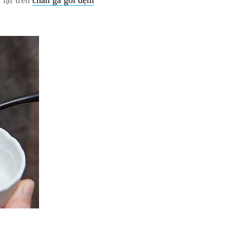
lại trên
chăn ga gối đệm