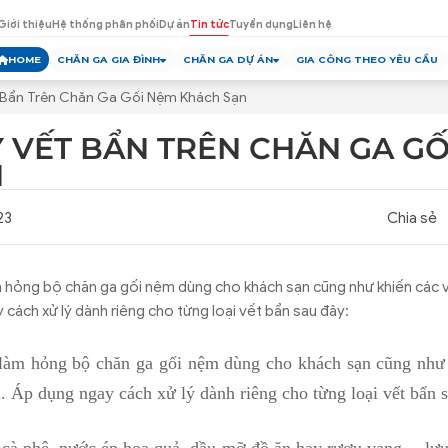
Giới thiệu
Hệ thống phân phối
Dự án
Tin tức
Tuyển dụng
Liên hệ
HOME
CHĂN GA GIA ĐÌNH
CHĂN GA DỰ ÁN
GIA CÔNG THEO YÊU CẦU
 Bẩn Trên Chăn Ga Gối Nệm Khách Sạn
Ý VẾT BẨN TRÊN CHĂN GA G
N
23
Chia sẻ
 hỏng bộ chăn ga gối nệm dùng cho khách sạn cũng như khiến các
 cách xử lý dành riêng cho từng loại vết bẩn sau đây:
làm hỏng bộ chăn ga gối nệm dùng cho khách sạn cũng như 
 Áp dụng ngay cách xử lý dành riêng cho từng loại vết bẩn s