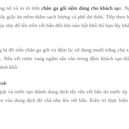
ng nổ và in rõ trên
chăn ga gối nệm dùng cho khách sạ
n. N
 lấy giấy ăn mềm thấm sạch lượng cà phê dư thừa. Tiếp theo 
ịu nhẹ đổ lên trên vết bẩn đến khi nào bột khô thì bạn lấy k
 bị đổ trên chăn ga gối và đệm là: sử dụng muối trắng chà xá
t. Nếu vết rượu vang ngấm sâu vào trong đệm khách sạn thì
phơi khô.
quả:
iặt và nước tạo thành dung dịch tẩy rửa vết bẩn do nước ép 
vào dung dịch đó chà nhẹ lên vết bẩn. Kiên trì thực hiện 