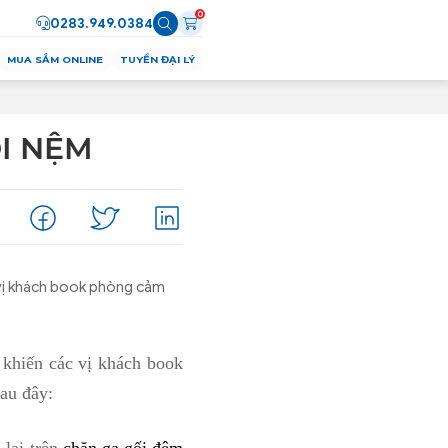
0
0283.949.0384
MUA SẮM ONLINE
TUYỂN ĐẠI LÝ
ỐI NỆM
 vị khách book phòng cảm
khiến các vị khách book
au đây: