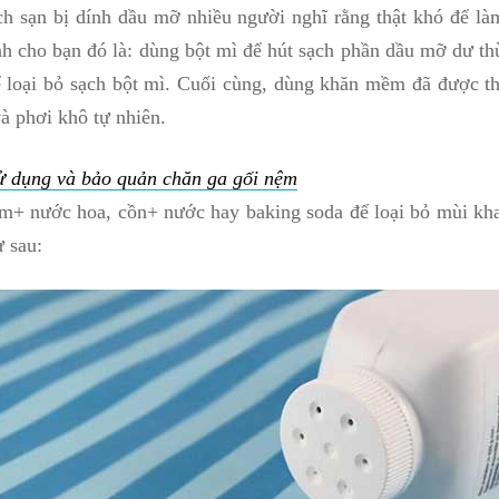
h sạn bị dính dầu mỡ nhiều người nghĩ rằng thật khó để là
h cho bạn đó là: dùng bột mì để hút sạch phần dầu mỡ dư th
 loại bỏ sạch bột mì. Cuối cùng, dùng khăn mềm đã được t
à phơi khô tự nhiên.
 dụng và bảo quản chăn ga gối nệm
m+ nước hoa, cồn+ nước hay baking soda để loại bỏ mùi khai
ư sau: