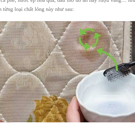
cà phê, nước ép hoa quả, dầu mỡ đồ ăn hay rượu vang… lưu 
h từng loại chất lỏng này như sau: