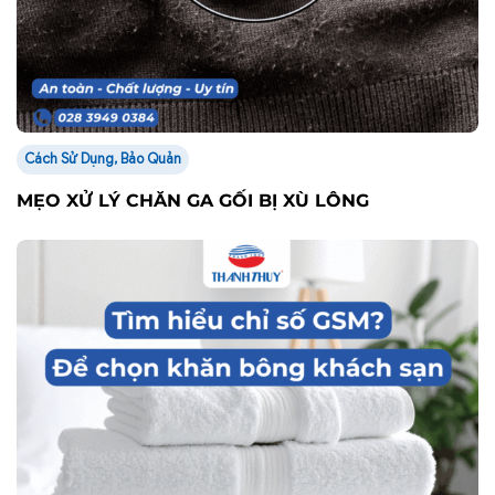
Cách Sử Dụng, Bảo Quản
MẸO XỬ LÝ CHĂN GA GỐI BỊ XÙ LÔNG