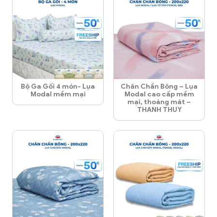
Bộ Ga Gối 4 món- Lụa
Chăn Chần Bông – Lụa
Modal mềm mại
Modal cao cấp mềm
mại, thoáng mát –
THANH THUY