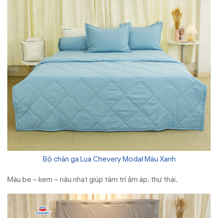
Bộ chăn ga Lụa Chevery Modal Màu Xanh
Màu be – kem – nâu nhạt giúp tâm trí ấm áp, thư thái.