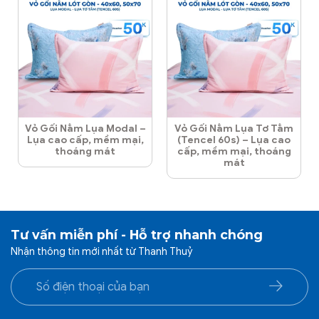
Vỏ Gối Nằm Lụa Modal –
Vỏ Gối Nằm Lụa Tơ Tằm
Lụa cao cấp, mềm mại,
(Tencel 60s) – Lụa cao
thoáng mát
cấp, mềm mại, thoáng
mát
Tư vấn miễn phí - Hỗ trợ nhanh chóng
Nhận thông tin mới nhất từ Thanh Thuỷ