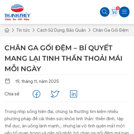
0
Tin tức
Cách Sử Dụng, Bảo Quản
Chăn Ga Gối Đệm – B
CHĂN GA GỐI ĐỆM – BÍ QUYẾT
MANG LẠI TINH THẦN THOẢI MÁI
MỖI NGÀY
19, tháng 11, năm 2025
Chia sẻ
Trong nhịp sống hiện đại, chúng ta thường tìm kiếm nhiều
phương pháp để cải thiện sức khỏe tinh thần: thiền định, tập
thể dục, ăn uống lành mạnh… nhưng lại vô tình quên mất một
yếu tố quan trọng và gần gũi nhất: bộ chăn ga gối đệm mà bạn