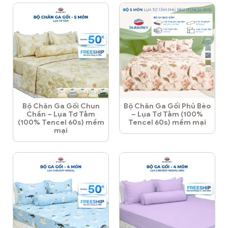
Bộ Chăn Ga Gối Chun
Bộ Chăn Ga Gối Phủ Bèo
Chần – Lụa Tơ Tằm
– Lụa Tơ Tằm (100%
(100% Tencel 60s) mềm
Tencel 60s) mềm mại
mại