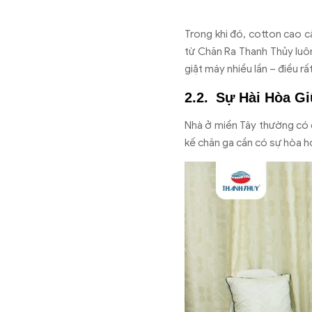
Trong khi đó, cotton cao c
từ Chăn Ra Thanh Thủy luôn
giặt máy nhiều lần – điều r
Sự Hài Hòa G
Nhà ở miền Tây thường có đ
kế chăn ga cần có sự hòa h