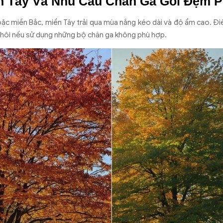
n Tây Và Nhu Cầu Chăn Ga Gối Đệm 
hoặc miền Bắc, miền Tây trải qua mùa nắng kéo dài và độ ẩm cao. Đi
mồ hôi nếu sử dụng những bộ chăn ga không phù hợp.