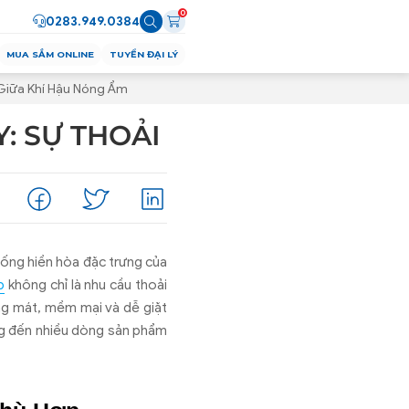
0
0283.949.0384
MUA SẮM ONLINE
TUYỂN ĐẠI LÝ
Giữa Khí Hậu Nóng Ẩm
: SỰ THOẢI
sống hiền hòa đặc trưng của
p
không chỉ là nhu cầu thoải
ng mát, mềm mại và dễ giặt
 đến nhiều dòng sản phẩm