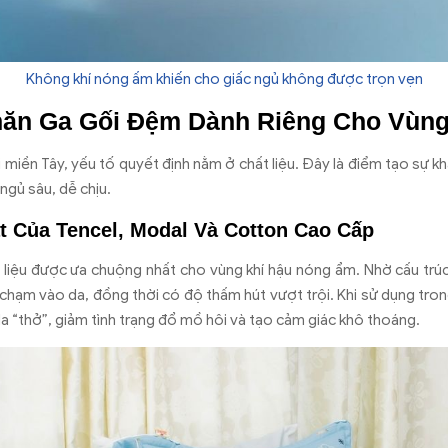
Không khí nóng ấm khiến cho giấc ngủ không được trọn vẹn
hăn Ga Gối Đệm Dành Riêng Cho Vùn
miền Tây, yếu tố quyết định nằm ở chất liệu. Đây là điểm tạo sự kh
ngủ sâu, dễ chịu.
 Của Tencel, Modal Và Cotton Cao Cấp
t liệu được ưa chuộng nhất cho vùng khí hậu nóng ẩm. Nhờ cấu trúc 
 chạm vào da, đồng thời có độ thấm hút vượt trội. Khi sử dụng tr
 da “thở”, giảm tình trạng đổ mồ hôi và tạo cảm giác khô thoáng.