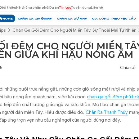
Giới thiệu
Hệ thống phân phối
Dự án
Tin tức
Tuyển dụng
Liên hệ
HOME
CHĂN GA GIA ĐÌNH
CHĂN GA DỰ ÁN
GIA CÔNG THEO YÊU CẦU
ips
Chăn Ga Gối Đệm Cho Người Miền Tây: Sự Thoải Mái Tự Nhiên 
ỐI ĐỆM CHO NGƯỜI MIỀN TÂY
IÊN GIỮA KHÍ HẬU NÓNG ẨM
25
Chia sẻ
ới những buổi trưa nắng gắt, những cơn gió sông mát rượi và nhịp 
khí hậu nóng ẩm quanh năm, việc lựa chọn
chăn ga gối đệm phù hợ
c tiếp đến chất lượng giấc ngủ và sức khỏe. Một bộ chăn ga thoá
ủa người dân miền Tây. Hiểu được điều đó,
Chăn Ra Thanh Thủy
mang
đáp ứng trọn vẹn nhu cầu nghỉ ngơi của người dùng nơi đây.