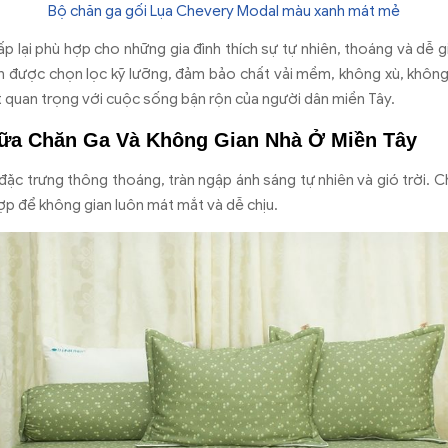
Bộ chăn ga gối Lụa Chevery Modal màu xanh mát mẻ
ấp lại phù hợp cho những gia đình thích sự tự nhiên, thoáng và dễ g
 được chọn lọc kỹ lưỡng, đảm bảo chất vải mềm, không xù, không 
ất quan trọng với cuộc sống bận rộn của người dân miền Tây.
iữa Chăn Ga Và Không Gian Nhà Ở Miền Tây
ặc trưng thông thoáng, tràn ngập ánh sáng tự nhiên và gió trời. Chí
ợp để không gian luôn mát mắt và dễ chịu.