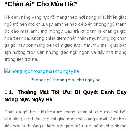
“Chân Ái” Cho Mùa Hè?
Hè đến, nắng vàng rực rỡ mang theo hơi nóng oi ả, khiến giấc
ngủ trở nên khó chịu. Vậy làm thế nào để biến phòng ngủ thành
ốc đảo mát lành, thơ mộng? Câu trả lời chính là chăn ga gối
họa tiết hoa. Không chỉ là điểm nhấn thẩm mỹ, những bộ chăn
ga gối này còn mang đến cảm giác tươi mát, thư thái, giúp bạn
tận hưởng trọn vẹn những giấc ngủ ngon và đầy mơ mộng
trong tiết trời hè.
Phòng ngủ thoáng mát cho ngày hè
Thoáng Mát Tối Ưu: Bí Quyết Đánh Bay
Nóng Nực Ngày Hè
Chăn ga gối họa tiết hoa trở thành “chân ái” cho mùa hè bởi
khả năng tạo hiệu ứng thị giác mát mẻ, sảng khoái. Các họa
tiết hoa lá thường đi kèm với gam màu tươi sáng, nhẹ nhàng