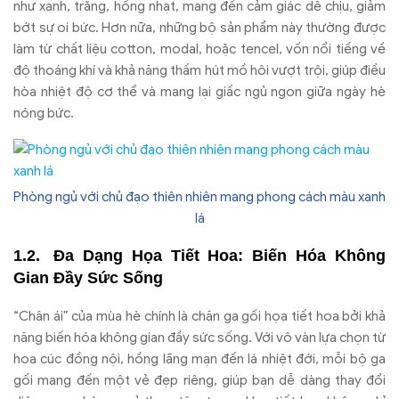
như xanh, trắng, hồng nhạt, mang đến cảm giác dễ chịu, giảm
bớt sự oi bức. Hơn nữa, những bộ sản phẩm này thường được
làm từ chất liệu cotton, modal, hoặc tencel, vốn nổi tiếng về
độ thoáng khí và khả năng thấm hút mồ hôi vượt trội, giúp điều
hòa nhiệt độ cơ thể và mang lại giấc ngủ ngon giữa ngày hè
nóng bức.
Phòng ngủ với chủ đạo thiên nhiên mang phong cách màu xanh
lá
Đa Dạng Họa Tiết Hoa: Biến Hóa Không
Gian Đầy Sức Sống
“Chân ái” của mùa hè chính là chăn ga gối họa tiết hoa bởi khả
năng biến hóa không gian đầy sức sống. Với vô vàn lựa chọn từ
hoa cúc đồng nội, hồng lãng mạn đến lá nhiệt đới, mỗi bộ ga
gối mang đến một vẻ đẹp riêng, giúp bạn dễ dàng thay đổi