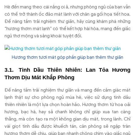
Hè đến mang theo cái nắng oi ả, nhưng phòng ngủ của bạn vẫn
có thể trở thành ốc đảo mát lành với chăn ga gối họa tiết hoa.
Để nâng tầm trải nghiệm thư giãn, hãy cùng khám phá những
“hương thơm mát lạnh” có thể kết hợp hài hòa, mang đến giấc
ngủ thơ mộng và sảng khoái tuyệt đối.
Hương thơm tươi mát góp phần giúp bạn thêm thư giãn
Tinh Dầu Thiên Nhiên: Lan Tỏa Hương
Thơm Dịu Mát Khắp Phòng
Để nâng tầm trải nghiệm thư giãn và mang đến cảm giác mát
lạnh thật sự cho phòng ngủ mùa hè, việc sử dụng tinh dầu
thiên nhiên là một lựa chọn hoàn hảo. Hương thơm từ hoa oải
hương, bạc hà, hay sả chanh không chỉ giúp xua tan căng
thẳng, mà còn tạo ra một không gian dịu mát, trong lành. Chỉ
vài giọt tinh dầu được khuếch tán, căn phòng sẽ ngập tràn
hương thơm dễ chịu, giúp bạn nhanh chóng chìm vào giấc ngủ