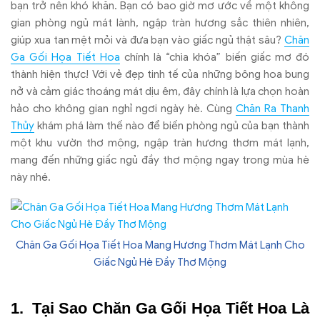
bạn trở nên khó khăn. Bạn có bao giờ mơ ước về một không
gian phòng ngủ mát lành, ngập tràn hương sắc thiên nhiên,
giúp xua tan mệt mỏi và đưa bạn vào giấc ngủ thật sâu?
Chăn
Ga Gối Họa Tiết Hoa
chính là “chìa khóa” biến giấc mơ đó
thành hiện thực! Với vẻ đẹp tinh tế của những bông hoa bung
nở và cảm giác thoáng mát dịu êm, đây chính là lựa chọn hoàn
hảo cho không gian nghỉ ngơi ngày hè. Cùng
Chăn Ra Thanh
Thủy
khám phá làm thế nào để biến phòng ngủ của bạn thành
một khu vườn thơ mộng, ngập tràn hương thơm mát lạnh,
mang đến những giấc ngủ đầy thơ mộng ngay trong mùa hè
này nhé.
Chăn Ga Gối Họa Tiết Hoa Mang Hương Thơm Mát Lạnh Cho
Giấc Ngủ Hè Đầy Thơ Mộng
Tại Sao Chăn Ga Gối Họa Tiết Hoa Là