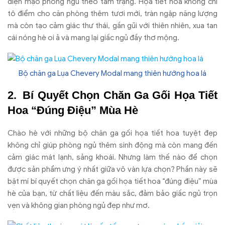
diện mạo phòng ngủ theo tâm trạng. Họa tiết hoa không chỉ
tô điểm cho căn phòng thêm tươi mới, tràn ngập năng lượng
mà còn tạo cảm giác thư thái, gần gũi với thiên nhiên, xua tan
cái nóng hè oi ả và mang lại giấc ngủ đầy thơ mộng.
Bộ chăn ga Lụa Chevery Modal mang thiên hướng hoa lá
Bí Quyết Chọn Chăn Ga Gối Họa Tiết
Hoa “Đúng Điệu” Mùa Hè
Chào hè với những bộ chăn ga gối họa tiết hoa tuyệt đẹp
không chỉ giúp phòng ngủ thêm sinh động mà còn mang đến
cảm giác mát lạnh, sảng khoái. Nhưng làm thế nào để chọn
được sản phẩm ưng ý nhất giữa vô vàn lựa chọn? Phần này sẽ
bật mí bí quyết chọn chăn ga gối họa tiết hoa “đúng điệu” mùa
hè của bạn, từ chất liệu đến màu sắc, đảm bảo giấc ngủ trọn
vẹn và không gian phòng ngủ đẹp như mơ.