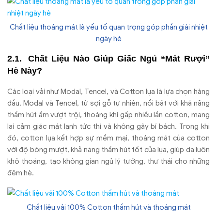
Chất liệu thoáng mát là yếu tố quan trọng góp phần giải nhiệt
ngày hè
Chất Liệu Nào Giúp Giấc Ngủ “Mát Rượi”
Hè Này?
Các loại vải như Modal, Tencel, và Cotton lụa là lựa chọn hàng
đầu. Modal và Tencel, từ sợi gỗ tự nhiên, nổi bật với khả năng
thấm hút ẩm vượt trội, thoáng khí gấp nhiều lần cotton, mang
lại cảm giác mát lạnh tức thì và không gây bí bách. Trong khi
đó, cotton lụa kết hợp sự mềm mại, thoáng mát của cotton
với độ bóng mượt, khả năng thấm hút tốt của lụa, giúp da luôn
khô thoáng, tạo không gian ngủ lý tưởng, thư thái cho những
đêm hè.
Chất liệu vải 100% Cotton thấm hút và thoáng mát