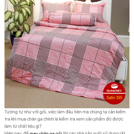
Tương tự như với gối, việc làm đầu tiên mà chúng ta cần kiểm
tra khi mua chăn ga chính là kiểm tra xem sản phẩm đó được
làm từ chất liệu gì?
Hiện nay, để
thì các nhà sản xuất sử dụng rất
may chăn ga gối