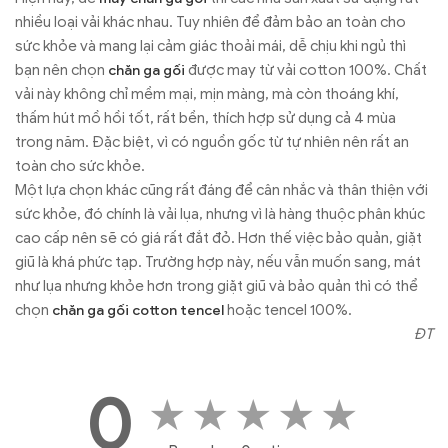
nhiều loại vải khác nhau. Tuy nhiên để đảm bảo an toàn cho
sức khỏe và mang lại cảm giác thoải mái, dễ chịu khi ngủ thì
bạn nên chọn
được may từ vải cotton 100%. Chất
chăn ga gối
vải này không chỉ mềm mại, mịn màng, mà còn thoáng khí,
thấm hút mồ hồi tốt, rất bền, thích hợp sử dụng cả 4 mùa
trong năm. Đặc biệt, vì có nguồn gốc từ tự nhiên nên rất an
toàn cho sức khỏe.
Một lựa chọn khác cũng rất đáng để cân nhắc và thân thiện với
sức khỏe, đó chính là vải lụa, nhưng vì là hàng thuộc phân khúc
cao cấp nên sẽ có giá rất đắt đỏ. Hơn thế việc bảo quản, giặt
giũ là khá phức tạp. Trường hợp này, nếu vẫn muốn sang, mát
như lụa nhưng khỏe hơn trong giặt giũ và bảo quản thì có thể
chọn
hoặc tencel 100%.
chăn ga gối cotton tencel
ĐT
0
★
★
★
★
★