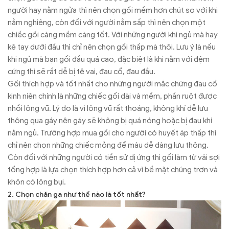
người hay nằm ngửa thì nên chọn gối mềm hơn chút so với khi
nằm nghiêng, còn đối với người nằm sấp thì nên chọn một
chiếc gối càng mềm càng tốt. Với những người khi ngủ mà hay
kê tay dưới đầu thì chỉ nên chọn gối thấp mà thôi. Lưu ý là nếu
khi ngủ mà bạn gối đầu quá cao, đặc biệt là khi nằm với đệm
cứng thì sẽ rất dễ bị tê vai, đau cổ, đau đầu.
Gối thích hợp và tốt nhất cho những người mắc chứng đau cổ
kinh niên chính là những chiếc gối dài và mềm, phần ruột được
nhồi lông vũ. Lý do là vì lông vũ rất thoáng, không khí dễ lưu
thông qua gáy nên gáy sẽ không bị quá nóng hoặc bị đau khi
nằm ngủ. Trường hợp mua gối cho người có huyết áp thấp thì
chỉ nên chọn những chiếc mỏng để máu dễ dàng lưu thông.
Còn đối với những người có tiền sử dị ứng thì gối làm từ vải sợi
tổng hợp là lựa chọn thích hợp hơn cả vì bề mặt chúng trơn và
khôn có lông bụi.
2. Chọn chăn ga như thế nào là tốt nhất?