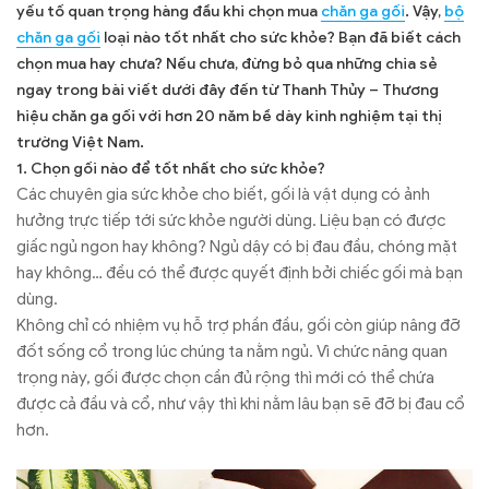
chăn ga gối với hơn 20 năm bề dày kinh nghiệm tại thị trường
yếu tố quan trọng hàng đầu khi chọn mua
chăn ga gối
. Vậy,
bộ
Việt Nam.
chăn ga gối
loại nào tốt nhất cho sức khỏe? Bạn đã biết cách
chọn mua hay chưa? Nếu chưa, đừng bỏ qua những chia sẻ
ngay trong bài viết dưới đây đến từ Thanh Thủy – Thương
hiệu chăn ga gối với hơn 20 năm bề dày kinh nghiệm tại thị
trường Việt Nam.
1. Chọn gối nào để tốt nhất cho sức khỏe?
Các chuyên gia sức khỏe cho biết, gối là vật dụng có ảnh
hưởng trực tiếp tới sức khỏe người dùng. Liệu bạn có được
giấc ngủ ngon hay không? Ngủ dậy có bị đau đầu, chóng mặt
hay không… đều có thể được quyết định bởi chiếc gối mà bạn
dùng.
Không chỉ có nhiệm vụ hỗ trợ phần đầu, gối còn giúp nâng đỡ
đốt sống cổ trong lúc chúng ta nằm ngủ. Vì chức năng quan
trọng này, gối được chọn cần đủ rộng thì mới có thể chứa
được cả đầu và cổ, như vậy thì khi nằm lâu bạn sẽ đỡ bị đau cổ
hơn.