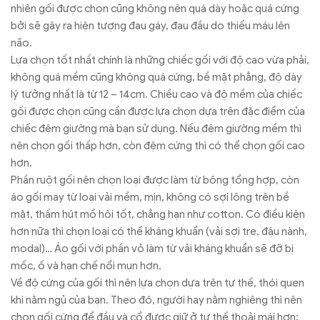
nhiên gối được chọn cũng không nên quá dày hoặc quá cứng
bởi sẽ gây ra hiện tượng đau gáy, đau đầu do thiếu máu lên
não.
Lựa chọn tốt nhất chính là những chiếc gối với độ cao vừa phải,
không quá mềm cũng không quá cứng, bề mặt phẳng, độ dày
lý tưởng nhất là từ 12 – 14cm. Chiều cao và độ mềm của chiếc
gối được chọn cũng cần được lựa chọn dựa trên đặc điểm của
chiếc đệm giường mà bạn sử dụng. Nếu đệm giường mềm thì
nên chọn gối thấp hơn, còn đệm cứng thì có thể chọn gối cao
hơn.
Phần ruột gối nên chọn loại được làm từ bông tổng hợp, còn
áo gối may từ loại vải mềm, mịn, không có sợi lông trên bề
mặt, thấm hút mồ hôi tốt, chẳng hạn như cotton. Có điều kiện
hơn nữa thì chọn loại có thể kháng khuẩn (vải sợi tre, đậu nành,
modal)… Áo gối với phần vỏ làm từ vải kháng khuẩn sẽ đỡ bị
mốc, ố và hạn chế nổi mụn hơn.
Về độ cứng của gối thì nên lựa chọn dựa trên tư thế, thói quen
khi nằm ngủ của bạn. Theo đó, người hay nằm nghiêng thì nên
chọn gối cứng để đầu và cổ được giữ ở tư thế thoải mái hơn;