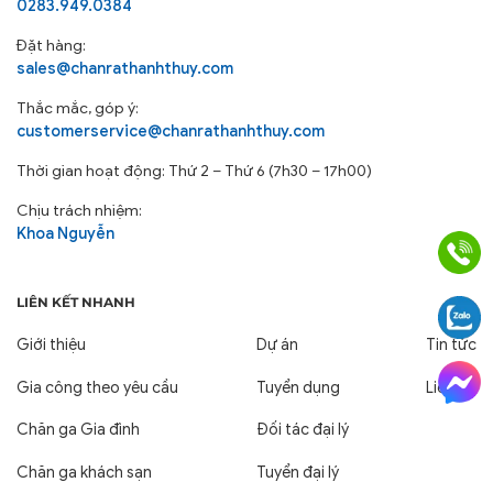
0283.949.0384
Đặt hàng:
sales@chanrathanhthuy.com
Thắc mắc, góp ý:
customerservice@chanrathanhthuy.com
Thời gian hoạt động: Thứ 2 – Thứ 6 (7h30 – 17h00)
Chịu trách nhiệm:
Khoa Nguyễn
LIÊN KẾT NHANH
Giới thiệu
Dự án
Tin tức
Gia công theo yêu cầu
Tuyển dụng
Liên hệ
Chăn ga Gia đình
Đối tác đại lý
Chăn ga khách sạn
Tuyển đại lý