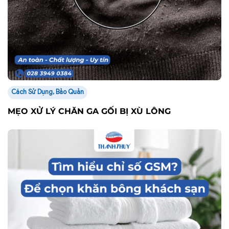
Cách Sử Dụng, Bảo Quản
MẸO XỬ LÝ CHĂN GA GỐI BỊ XÙ LÔNG