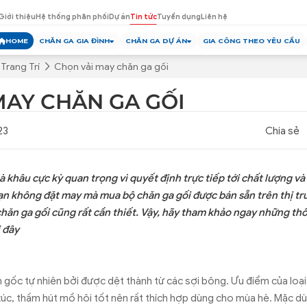
Giới thiệu
Hệ thống phân phối
Dự án
Tin tức
Tuyển dụng
Liên hệ
HOME
CHĂN GA GIA ĐÌNH
CHĂN GA DỰ ÁN
GIA CÔNG THEO YÊU CẦU
Trang Trí
Chọn vải may chăn ga gối
MAY CHĂN GA GỐI
23
Chia sẻ
à khâu cực kỳ quan trọng vì quyết định trực tiếp tới chất lượng và
n không đặt may mà mua bộ chăn ga gối được bán sẵn trên thị trư
hăn ga gối cũng rất cần thiết. Vậy, hãy tham khảo ngay những thô
i đây
 gốc tự nhiên bởi được dệt thành từ các sợi bông. Ưu điểm của loại 
p xúc, thấm hút mồ hôi tốt nên rất thích hợp dùng cho mùa hè. Mặc dù 