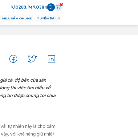
0
0283.949.0384
MUA SẮM ONLINE
TUYỂN ĐẠI LÝ
 giá cả, độ bền của sản
ờng thì việc tìm hiểu về
ng tin được chúng tôi chia
vải tự nhiên này là cho cảm
vậy, với khả năng giữ nhiệt