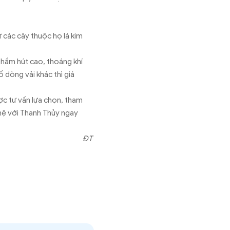
ừ các cây thuộc họ lá kim
thấm hút cao, thoáng khí
ố dòng vải khác thì giá
ợc tư vấn lựa chọn, tham
hệ với Thanh Thủy ngay
ĐT