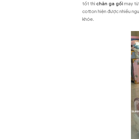
tốt thì
chăn ga gối
may từ 
cotton hiện được nhiều ngư
khóe.