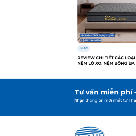
Tin tức
REVIEW CHI TIẾT CÁC LOẠI
NỆM LÒ XO, NỆM BÔNG ÉP,
CAO SU
Tư vấn miễn phí 
Nhận thông tin mới nhất từ Th