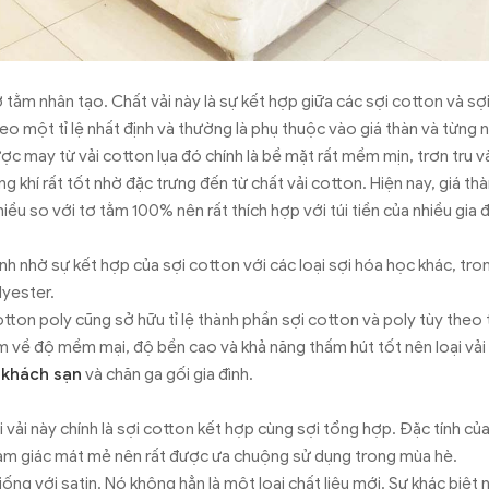
ơ tằm nhân tạo. Chất vải này là sự kết hợp giữa các sợi cotton và sợ
heo một tỉ lệ nhất định và thường là phụ thuộc vào giá thàn và từng 
c may từ vải cotton lụa đó chính là bề mặt rất mềm mịn, trơn tru và
g khí rất tốt nhờ đặc trưng đến từ chất vải cotton. Hiện nay, giá th
hiều so với tơ tằm 100% nên rất thích hợp với túi tiền của nhiều gia đ
ành nhờ sự kết hợp của sợi cotton với các loại sợi hóa học khác, t
lyester.
tton poly cũng sở hữu tỉ lệ thành phần sợi cotton và poly tùy theo 
ểm về độ mềm mại, độ bền cao và khả năng thấm hút tốt nên loại vả
 khách sạn
và chăn ga gối gia đình.
vải này chính là sợi cotton kết hợp cùng sợi tổng hợp. Đặc tính của 
cảm giác mát mẻ nên rất được ưa chuộng sử dụng trong mùa hè.
giống với satin. Nó không hẳn là một loại chất liệu mới. Sự khác biệ