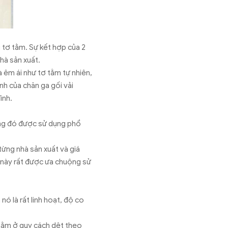
i tơ tằm. Sự kết hợp của 2
nhà sản xuất.
 êm ái như tơ tằm tự nhiên,
ành của chăn ga gối vải
ình.
rong đó được sử dụng phổ
từng nhà sản xuất và giá
i này rất được ưa chuộng sử
nó là rất linh hoạt, độ co
t nằm ở quy cách dệt theo