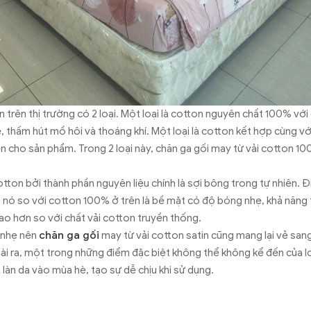
n trên thị trường có 2 loại. Một loại là cotton nguyên chất 100% với 
thấm hút mồ hôi và thoáng khí. Một loại là cotton kết hợp cùng với
cho sản phẩm. Trong 2 loại này, chăn ga gối may từ vải cotton 10
otton bởi thành phần nguyên liệu chính là sợi bông trong tự nhiên. 
 nó so với cotton 100% ở trên là bề mặt có độ bóng nhẹ, khả năng 
ao hơn so với chất vải cotton truyền thống.
 nhẹ nên
chăn ga gối
may từ vải cotton satin cũng mang lại vẻ san
i ra, một trong những điểm đặc biệt không thể không kể đến của loạ
i làn da vào mùa hè, tạo sự dễ chịu khi sử dụng.