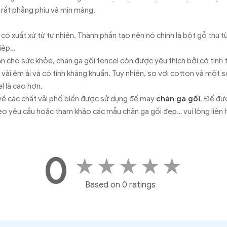
rất phẳng phiu và mịn màng.
 có xuất xứ từ tự nhiên. Thành phần tạo nên nó chính là bột gỗ thu t
diệp…
n cho sức khỏe, chăn ga gối tencel còn được yêu thích bởi có tính 
 vải êm ái và có tính kháng khuẩn. Tuy nhiên, so với cotton và một s
l là cao hơn.
 về các chất vải phổ biến được sử dụng để may
chăn ga gối
. Để đư
o yêu cầu hoặc tham khảo các mẫu chăn ga gối đẹp… vui lòng liên 
0
★
★
★
★
★
Based on 0 ratings