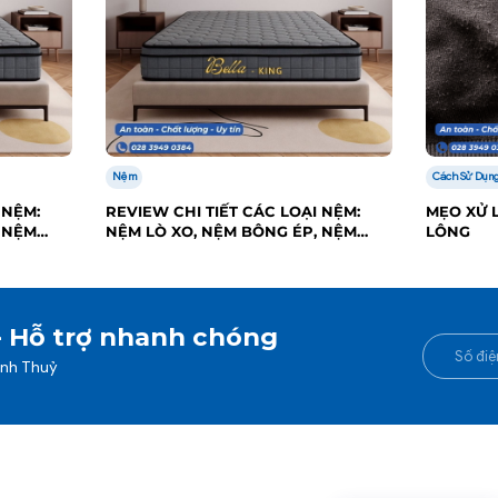
Nệm
Cách Sử Dụng
 NỆM:
REVIEW CHI TIẾT CÁC LOẠI NỆM:
MẸO XỬ L
 NỆM
NỆM LÒ XO, NỆM BÔNG ÉP, NỆM
LÔNG
CAO SU
- Hỗ trợ nhanh chóng
anh Thuỷ