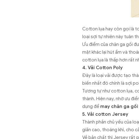
Cotton lụa hay còn gọi là t
loại sợi tự nhiên này tuân t
Ưu điểm của chăn ga gối đượ
mặt khác lại hút ẩm và thoán
cotton lụa là thấp hơn rất n
4. Vải Cotton Poly
Đây là loại vải được tạo th
biến nhất đó chính là sợi po
Tương tự như cotton lụa, co
thành. Hiện nay, nhờ ưu đi
dụng để
may chăn ga gối
5. Vải cotton Jersey
Thành phần chủ yếu của loại 
giãn cao, thoáng khí, cho 
Về bản chất thì Jersey rất 