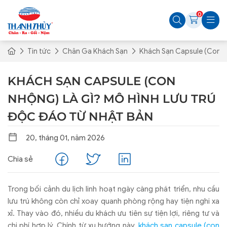
0
Tin tức
Chăn Ga Khách Sạn
Khách Sạn Capsule (Con N
KHÁCH SẠN CAPSULE (CON
NHỘNG) LÀ GÌ? MÔ HÌNH LƯU TRÚ
ĐỘC ĐÁO TỪ NHẬT BẢN
20, tháng 01, năm 2026
Chia sẻ
Trong bối cảnh du lịch linh hoạt ngày càng phát triển, nhu cầu
lưu trú không còn chỉ xoay quanh phòng rộng hay tiện nghi xa
xỉ. Thay vào đó, nhiều du khách ưu tiên sự tiện lợi, riêng tư và
chi phí hợp lý. Chính từ xu hướng này,
khách sạn capsule (con