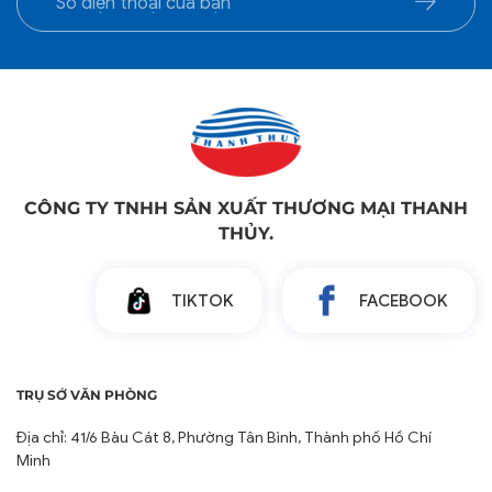
CÔNG TY TNHH SẢN XUẤT THƯƠNG MẠI THANH
THỦY.
TIKTOK
FACEBOOK
TRỤ SỞ VĂN PHÒNG
Địa chỉ: 41/6 Bàu Cát 8, Phường Tân Bình, Thành phố Hồ Chí
Minh