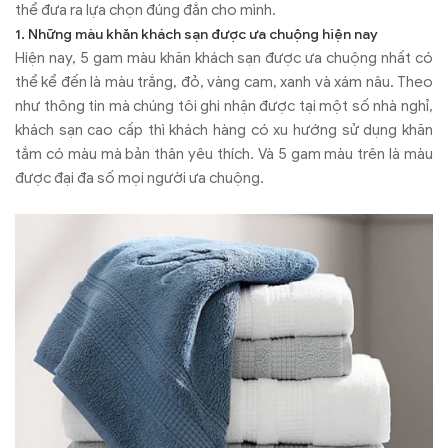
thể đưa ra lựa chọn đúng đắn cho mình.
1. Những màu khăn khách sạn được ưa chuộng hiện nay
Hiện nay, 5 gam màu khăn khách sạn được ưa chuộng nhất có
thể kể đến là màu trắng, đỏ, vàng cam, xanh và xám nâu. Theo
như thông tin mà chúng tôi ghi nhận được tại một số nhà nghỉ,
khách sạn cao cấp thì khách hàng có xu hướng sử dụng khăn
tắm có màu mà bản thân yêu thích. Và 5 gam màu trên là màu
được đại đa số mọi người ưa chuộng.