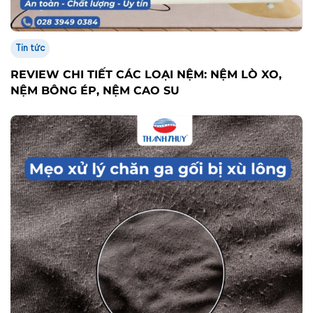
Tin tức
REVIEW CHI TIẾT CÁC LOẠI NỆM: NỆM LÒ XO,
NỆM BÔNG ÉP, NỆM CAO SU