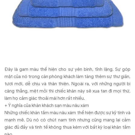
Đây là gam màu thể hiện cho sự yên bình, tĩnh lặng. Sự góp
mặt của nó trong căn phòng khách làm tăng thêm sự thư giãn,
tươi mới, dễ chịu và thân thiện. Ngoài ra, với những người bị
căng thẳng, mệt mỏi thì chiếc khăn này sẽ xua tan đi mọi thứ,
làm họ cảm giác thoải mái hơn rất nhiều.
+ Ý nghĩa của khăn khách sạn màu nâu xám
Những chiếc khăn tắm màu nâu xám thể hiện được sự kỹ tính và
mạnh mẽ. Dù nó có chút nam tính nhưng cũng mang lại cảm
giác đủ đầy và tinh tế không thua kém với bất kỳ loại khăn tắm
nào.