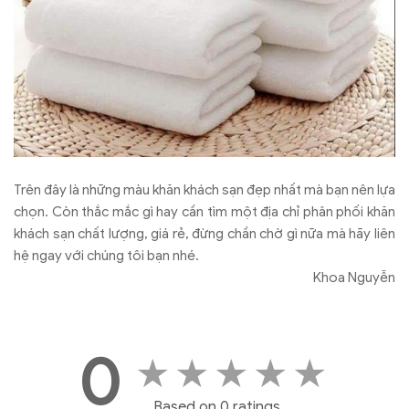
Trên đây là những màu khăn khách sạn đẹp nhất mà bạn nên lựa
chọn. Còn thắc mắc gì hay cần tìm một địa chỉ phân phối khăn
khách sạn chất lượng, giá rẻ, đừng chần chờ gì nữa mà hãy liên
hệ ngay với chúng tôi bạn nhé.
Khoa Nguyễn
0
★
★
★
★
★
Based on 0 ratings