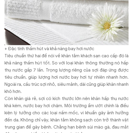
+ Đặc tính thấm hút và khả năng bay hơi nước
Tiêu chuẩn thứ hai để nói về khăn tắm khách sạn cao cấp đó là
khả năng thấm hút tốt. So với loại khăn thông thường nó hấp
thụ nước gấp 7 lần. Trọng lượng riêng của sợi đáp ứng được
tiêu chuẩn, giúp lượng hơi nước bay hơi tự nhiên nhanh hơn.
Ngoài ra, cấu trúc sợi nhỏ, siêu mảnh, dài cũng giúp khăn nhanh
khô hơn.
Còn khăn giá rẻ, sợi có kích thước lớn nên khăn hấp thụ nước
khá kém, nước bay hơi chậm. Môi trường ẩm ướt chính là điều
kiện lý tưởng cho các loại nấm mốc, vi khuẩn gây ảnh hưởng
đến da. Không chỉ vậy, khăn tắm không sạch còn trở thành vật
trung gian để gây bệnh. Chẳng hạn bệnh sùi mào gà, đau mắt