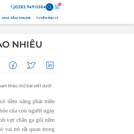
0
0283.949.0384
MUA SẮM ONLINE
TUYỂN ĐẠI LÝ
AO NHIÊU
ham khảo thử bài viết dưới
ó tiềm năng phát triển
khỏe của con người ngày
lĩnh vực chăn ga gối nệm
 vai trò rất quan trong