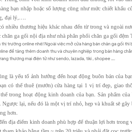
àng bạn nhập hoặc số lượng cũng như mức chiết khấu củ
g, đại lý,….
ó nhiều thương hiệu khác nhau đến từ trong và ngoài n
 chăn ga gối nội địa như nhà phân phối chăn ga gối đệ
 thị trường online nhé! Ngoài việc mở cửa hàng bán chăn ga gối thì
nline để tăng thêm doanh thu và chuyên nghiệp trong bán hàng chẳ
ang thương mại điện tử như sendo, lazada, tiki , shopee ….
ũng là yếu tố ảnh hưởng đến hoạt động buôn bán của bạn
n có thể thuê (mướn) cửa hàng tại 1 vị trí đẹp, giao th
 thế trong hoạt động kinh doanh của bạn. Sản phẩm của 
Ngược lại, nếu đó là một vị trí nhỏ, hẹp và khuất sẽ gây 
ng hơn.
đến địa điểm kinh doanh phù hợp để thuận lợi hơn trong 
 tham khảo bằng tầm ~ trên 20 triệu và phải đặt cọc trướ