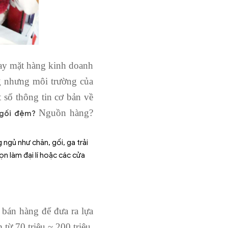
ay mặt hàng kinh doanh
g nhưng môi trường của
số thông tin cơ bản về
Nguồn hàng?
 gối đệm?
ngủ như chăn, gối, ga trải
 làm đại lí hoặc các cửa
bán hàng để đưa ra lựa
ừ 70 triệu ~ 200 triệu.