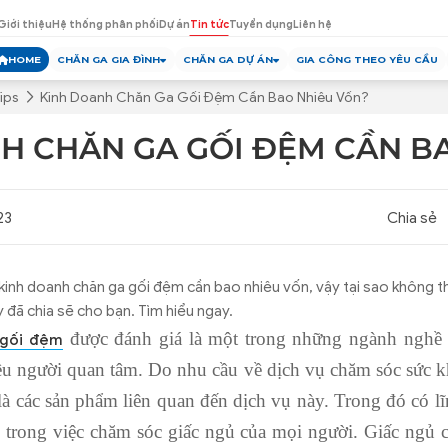
Giới thiệu
Hệ thống phân phối
Dự án
Tin tức
Tuyển dụng
Liên hệ
HOME
CHĂN GA GIA ĐÌNH
CHĂN GA DỰ ÁN
GIA CÔNG THEO YÊU CẦU
ips
Kinh Doanh Chăn Ga Gối Đệm Cần Bao Nhiêu Vốn?
H CHĂN GA GỐI ĐỆM CẦN B
23
Chia sẻ
kinh doanh chăn ga gối đệm cần bao nhiêu vốn, vậy tại sao không t
đã chia sẽ cho bạn. Tìm hiểu ngay.
được đánh giá là một trong những ngành nghề c
 gối đệm
ều người quan tâm. Do nhu cầu về dịch vụ chăm sóc sức 
 là các sản phẩm liên quan đến dịch vụ này. Trong đó có 
trong việc chăm sóc giấc ngủ của mọi người. Giấc ngủ có