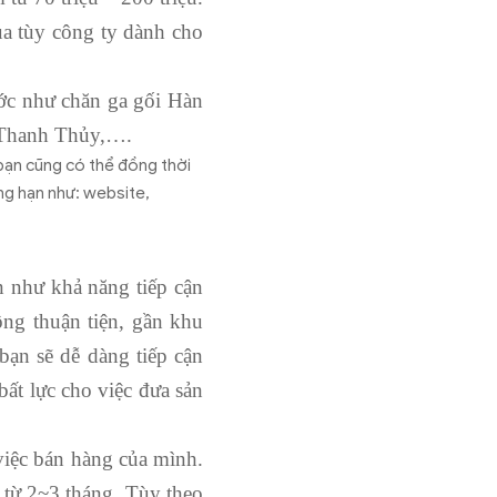
a tùy công ty dành cho
ước như chăn ga gối Hàn
m Thanh Thủy,….
 bạn cũng có thể đồng thời
ng hạn như: website,
 như khả năng tiếp cận
ông thuận tiện, gần khu
bạn sẽ dễ dàng tiếp cận
bất lực cho việc đưa sản
việc bán hàng của mình.
c từ 2~3 tháng. Tùy theo