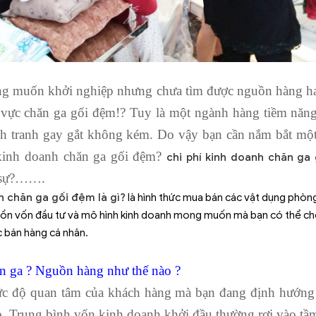
ng muốn khởi nghiệp nhưng chưa tìm được nguồn hàng h
h vực chăn ga gối đệm!? Tuy là một ngành hàng tiềm năn
h tranh gay gắt không kém. Do vậy bạn cần nắm bắt một 
 kinh doanh chăn ga gối đệm?
chi phí kinh doanh chăn ga
n sự?…….
h chăn ga gối đệm là gì?
là hình thức mua bán các vật dụng phòng 
ồn vốn đầu tư và mô hình kinh doanh mong muốn mà bạn có thể chọn
c bán hàng cá nhân.
n ga ? Nguồn hàng như thế nào ?
ức độ quan tâm của khách hàng mà bạn đang định hướng 
 Trung bình vốn kinh doanh khởi đầu thường rơi vào tầm t