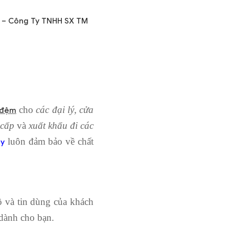
ay – Công Ty TNHH SX TM
cho
các đại lý, cửa
 đệm
 cấp
và
xuất khẩu đi các
luôn đảm bảo về chất
ủy
 và tin dùng của khách
 dành cho bạn.