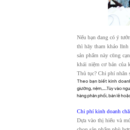
Nếu bạn đang có ý tưở
thì hãy tham khảo lĩn
sản phẩm này cũng cạn
khái niệm cơ bản của
Thủ tục? Chi phí nhâ
Theo bạn biết kinh doan
giường, nệm,….Tùy vào ngu
hàng phân phối, bán lẻ hoặ
Chi phí kinh doanh chă
Dựa vào thị hiếu và m
chọn sản phẩm phù hợp.