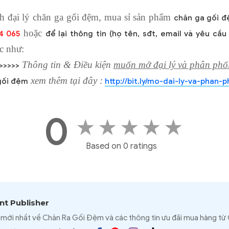
h đại lý chăn ga gối đệm, mua sỉ sản phẩm
chăn ga gối 
hoặc
4 065
để lại thông tin (họ tên, sđt, email và yêu cầu
c như:
Thông tin & Điều kiện
muốn mở đại lý và phân phố
>>>>>
xem thêm tại đây :
gối đệm
http://bit.ly/mo-dai-ly-va-phan-p
0
★
★
★
★
★
Based on 0 ratings
t Publisher
 mới nhất về Chăn Ra Gối Đệm và các thông tin ưu đãi mua hàng từ